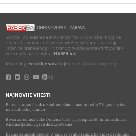
Sadržaji objavljeni na internet portalu HABER.ba mogu se
prenositi samo uz obavezu navođenja izvora. Iza zadnje
rečenice prenesenog ili citiranog teksta postaviti "hyperlink"
vezu na članak u obliku (
HABER.ba
).
Marketing
lista klijenata
koji su nam ukazali povjerenje.
ok
NAJNOVIJE VIJESTI
Petnaestogodišnjak u kostimu klauna nasmrt izbo 78-godišnjaka
na autobuskoj stanici
Bivša zaručnica Luke Dončića traži da joj isplati 50 miliona dolara:
Anamarija želi i djecu da mu oduzme
Drama zeničkih rudara: U jamu se vratio radnik kojem je prethodno