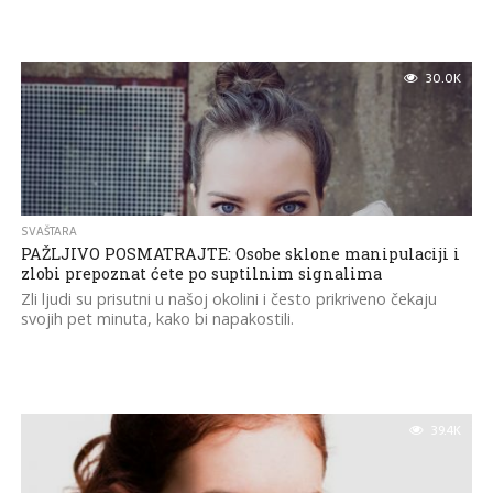
30.0K
SVAŠTARA
PAŽLJIVO POSMATRAJTE: Osobe sklone manipulaciji i
zlobi prepoznat ćete po suptilnim signalima
Zli ljudi su prisutni u našoj okolini i često prikriveno čekaju
svojih pet minuta, kako bi napakostili.
39.4K