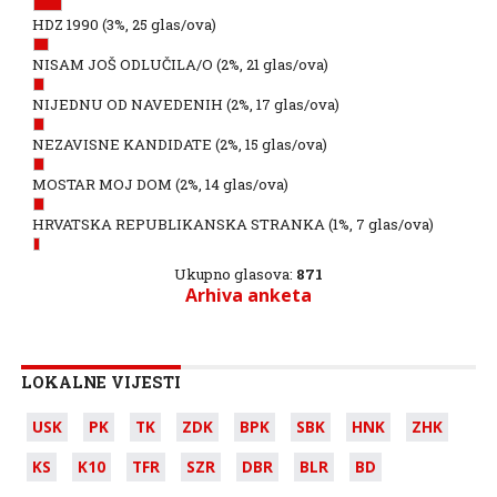
HDZ 1990
(3%, 25 glas/ova)
NISAM JOŠ ODLUČILA/O
(2%, 21 glas/ova)
NIJEDNU OD NAVEDENIH
(2%, 17 glas/ova)
NEZAVISNE KANDIDATE
(2%, 15 glas/ova)
MOSTAR MOJ DOM
(2%, 14 glas/ova)
HRVATSKA REPUBLIKANSKA STRANKA
(1%, 7 glas/ova)
Ukupno glasova:
871
Arhiva anketa
LOKALNE VIJESTI
USK
PK
TK
ZDK
BPK
SBK
HNK
ZHK
KS
K10
TFR
SZR
DBR
BLR
BD