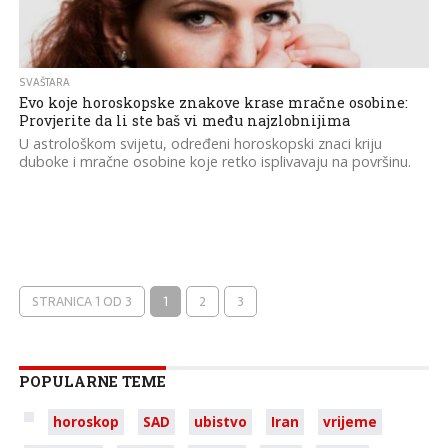
SVAŠTARA
Evo koje horoskopske znakove krase mračne osobine:
Provjerite da li ste baš vi među najzlobnijima
U astrološkom svijetu, određeni horoskopski znaci kriju
duboke i mračne osobine koje retko isplivavaju na površinu.
STRANICA 1 OD 3
1
2
3
POPULARNE TEME
horoskop
SAD
ubistvo
Iran
vrijeme