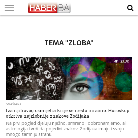
VIJESTI
BIZNIS
SPORT
SHOWBIZ
LIFESTYLE
SCI-
AUTO
ZANIMLJIVOSTI
FOTO
VIDEO
TV
VREMENSKA
STANJE NA
KURSNA
O
MARKETING
IMPRESSUM
KONTAKT
TECH
PROGRAM
PROGNOZA
PUTEVIMA
LISTA
NAMA
TEMA "ZLOBA"
23.3K
SVAŠTARA
Iza njihovog osmijeha krije se nešto mračno: Horoskop
otkriva najzlobnije znakove Zodijaka
Na prvi pogled djeluju nježno, smireno i dobronamjerno, ali
astrologija tvrdi da pojedini znakovi Zodijaka imaju i svoju
mnogo tamniju stranu.