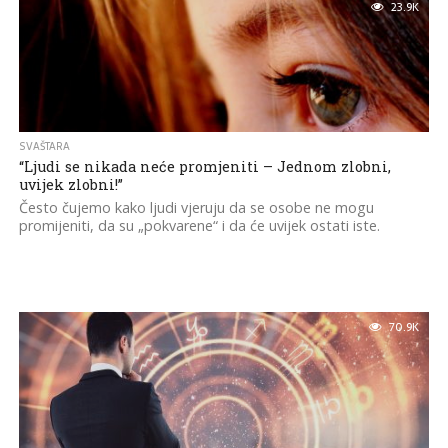
23.9K
SVAŠTARA
“Ljudi se nikada neće promjeniti – Jednom zlobni,
uvijek zlobni!”
Često čujemo kako ljudi vjeruju da se osobe ne mogu
promijeniti, da su „pokvarene“ i da će uvijek ostati iste.
70.9K