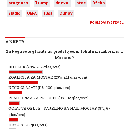
prognoza
Trump
dnevni
otac
Džeko
Sladić
UEFA
suša
Dunav
POGLEDAJ SVE TEME…
ANKETA
Za koga ćete glasati na predstojećim lokalnim izborima u
Mostaru?
BH BLOK
(29%, 252 glas/ova)
KOALICIJA ZA MOSTAR
(25%, 221 glas/ova)
NEĆU GLASATI
(11%, 100 glas/ova)
PLATFORMA ZA PROGRES
(9%, 82 glas/ova)
ОСТАЈТЕ ОВДЈЕ - ЗАЈЕДНО ЗА НАШ МОСТАР
(8%, 67
glas/ova)
HDZ
(6%, 50 glas/ova)