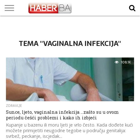
VIJESTI
BIZNIS
SPORT
SHOWBIZ
LIFESTYLE
SCI-
AUTO
ZANIMLJIVOSTI
FOTO
VIDEO
TV
VREMENSKA
STANJE NA
KURSNA
O
MARKETING
IMPRESSUM
KONTAKT
TECH
PROGRAM
PROGNOZA
PUTEVIMA
LISTA
NAMA
TEMA "VAGINALNA INFEKCIJA"
108.1K
ZDRAVLJE
Sunce, ljeto, vaginalna infekcija …zašto su u ovom
periodu češći problemi i kako ih izbjeći
Kupanje u bazenu ili moru ljeti je vrlo često. Kada dođete kući
možete primijetiti neugodne tegobe u području genitalija:
svrbež, peckanje, iscjedak...