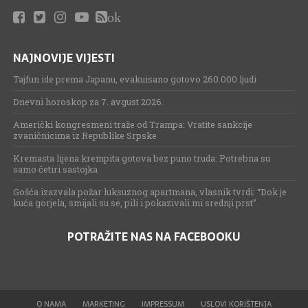
ok
NAJNOVIJE VIJESTI
Tajfun ide prema Japanu, evakuisano gotovo 260.000 ljudi
Dnevni horoskop za 7. avgust 2026.
Američki kongresmeni traže od Trampa: Vratite sankcije
zvaničnicima iz Republike Srpske
Kremasta lijena krempita gotova bez puno truda: Potrebna su
samo četiri sastojka
Gošća izazvala požar luksuznog apartmana, vlasnik tvrdi: “Dok je
kuća gorjela, smijali su se, pili i pokazivali mi srednji prst”
POTRAŽITE NAS NA FACEBOOKU
O NAMA
MARKETING
IMPRESSUM
USLOVI KORIŠTENJA