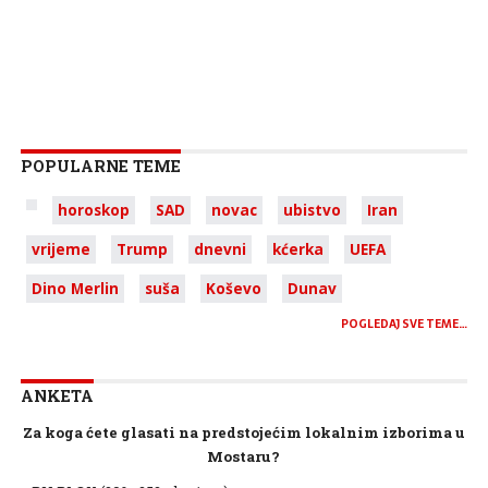
POPULARNE TEME
horoskop
SAD
novac
ubistvo
Iran
vrijeme
Trump
dnevni
kćerka
UEFA
Dino Merlin
suša
Koševo
Dunav
POGLEDAJ SVE TEME…
ANKETA
Za koga ćete glasati na predstojećim lokalnim izborima u
Mostaru?