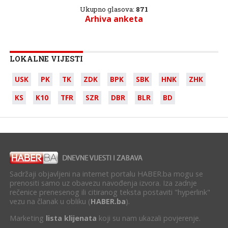
Ukupno glasova:
871
Arhiva anketa
LOKALNE VIJESTI
USK
PK
TK
ZDK
BPK
SBK
HNK
ZHK
KS
K10
TFR
SZR
DBR
BLR
BD
Sadržaji objavljeni na internet portalu HABER.ba mogu se
prenositi samo uz obavezu navođenja izvora. Iza zadnje
rečenice prenesenog ili citiranog teksta postaviti "hyperlink"
vezu na članak u obliku (
HABER.ba
).
Marketing
lista klijenata
koji su nam ukazali povjerenje.