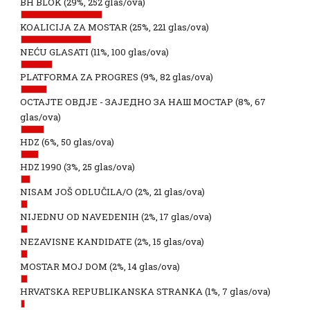
BH BLOK
(29%, 252 glas/ova)
KOALICIJA ZA MOSTAR
(25%, 221 glas/ova)
NEĆU GLASATI
(11%, 100 glas/ova)
PLATFORMA ZA PROGRES
(9%, 82 glas/ova)
ОСТАЈТЕ ОВДЈЕ - ЗАЈЕДНО ЗА НАШ МОСТАР
(8%, 67
glas/ova)
HDZ
(6%, 50 glas/ova)
HDZ 1990
(3%, 25 glas/ova)
NISAM JOŠ ODLUČILA/O
(2%, 21 glas/ova)
NIJEDNU OD NAVEDENIH
(2%, 17 glas/ova)
NEZAVISNE KANDIDATE
(2%, 15 glas/ova)
MOSTAR MOJ DOM
(2%, 14 glas/ova)
HRVATSKA REPUBLIKANSKA STRANKA
(1%, 7 glas/ova)