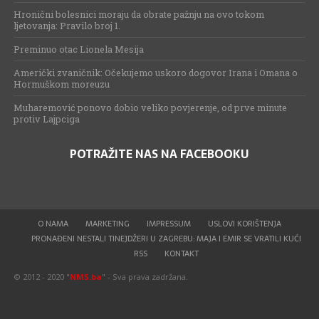
Hronični bolesnici moraju da obrate pažnju na ovo tokom
ljetovanja: Pravilo broj 1.
Preminuo otac Lionela Mesija
Američki zvaničnik: Očekujemo uskoro dogovor Irana i Omana o
Hormuškom moreuzu
Muharemović ponovo dobio veliko povjerenje, od prve minute
protiv Lajpciga
POTRAŽITE NAS NA FACEBOOKU
O NAMA
MARKETING
IMPRESSUM
USLOVI KORIŠTENJA
PRONAĐENI NESTALI TINEJDŽERI U ZAGREBU: MAJA I EMIR SE VRATILI KUĆI
RSS
KONTAKT
© 2012 - 2020 "
NMS.ba
" - Sva prava zadržana.