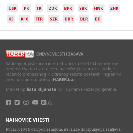
USK
PK
TK
ZDK
BPK
SBK
HNK
ZHK
KS
K10
TFR
SZR
DBR
BLR
BD
Sadržaji objavljeni na internet portalu HABER.ba mogu se
prenositi samo uz obavezu navođenja izvora. Iza zadnje
rečenice prenesenog ili citiranog teksta postaviti "hyperlink"
vezu na članak u obliku (
HABER.ba
).
Marketing
lista klijenata
koji su nam ukazali povjerenje.
ok
NAJNOVIJE VIJESTI
Rudari četvrti dan pod zemljom, ne izlaze do ispunjenja zahtjeva