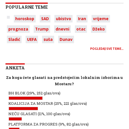
POPULARNE TEME
horoskop
SAD
ubistvo
Iran
vrijeme
prognoza
Trump
dnevni
otac
Džeko
Sladić
UEFA
suša
Dunav
POGLEDAJ SVE TEME…
ANKETA
Za koga ćete glasati na predstojećim lokalnim izborima u
Mostaru?
BH BLOK
(29%, 252 glas/ova)
KOALICIJA ZA MOSTAR
(25%, 221 glas/ova)
NEĆU GLASATI
(11%, 100 glas/ova)
PLATFORMA ZA PROGRES
(9%, 82 glas/ova)