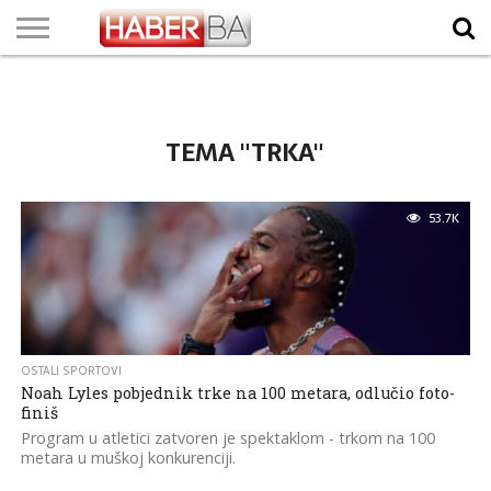
VIJESTI
BIZNIS
SPORT
SHOWBIZ
LIFESTYLE
SCI-
AUTO
ZANIMLJIVOSTI
FOTO
VIDEO
TV
VREMENSKA
STANJE NA
KURSNA
O
MARKETING
IMPRESSUM
KONTAKT
TECH
PROGRAM
PROGNOZA
PUTEVIMA
LISTA
NAMA
TEMA "TRKA"
53.7K
OSTALI SPORTOVI
Noah Lyles pobjednik trke na 100 metara, odlučio foto-
finiš
Program u atletici zatvoren je spektaklom - trkom na 100
metara u muškoj konkurenciji.