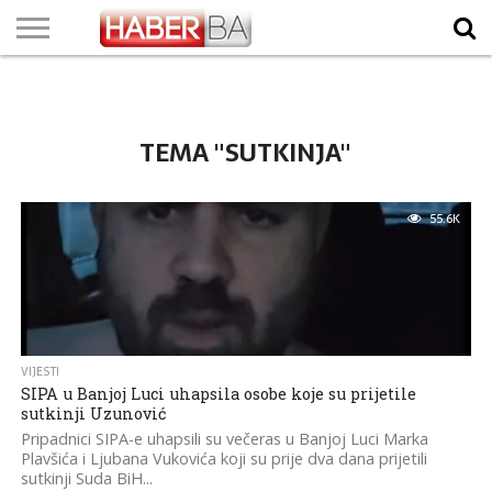
VIJESTI
BIZNIS
SPORT
SHOWBIZ
LIFESTYLE
SCI-
AUTO
ZANIMLJIVOSTI
FOTO
VIDEO
TV
VREMENSKA
STANJE NA
KURSNA
O
MARKETING
IMPRESSUM
KONTAKT
TECH
PROGRAM
PROGNOZA
PUTEVIMA
LISTA
NAMA
TEMA "SUTKINJA"
55.6K
VIJESTI
SIPA u Banjoj Luci uhapsila osobe koje su prijetile
sutkinji Uzunović
Pripadnici SIPA-e uhapsili su večeras u Banjoj Luci Marka
Plavšića i Ljubana Vukovića koji su prije dva dana prijetili
sutkinji Suda BiH...