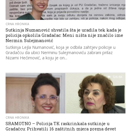
CRNA HRONIKA
Sutkinja Numanović shvatila šta je uradila tek kada je
policija opkolila Gradačac: Meni ništa nije značilo ime
Nermin Sulejmanović
Sutkinja Lejla Numanović, koja je odbila zahtjev policije u
Gradačcu da ubici Nerminu Sulejmanoviću zabrani prilaz
Nizami Hećimović, a koju je on...
126.8K
CRNA HRONIKA
SRAMOTNO – Policija TK raskrinkala sutkinje u
Gradačcu: Prihvatili 16 zaštitnih mjera prema devet