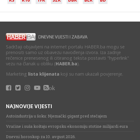
Sadržaji objavljeni na internet portalu HABER.ba mogu se
prenositi samo uz obavezu navođenja izvora. Iza zadnje
rečenice prenesenog ili citiranog teksta postaviti "hyperlink"
vezu na članak u obliku (
HABER.ba
).
Marketing
lista klijenata
koji su nam ukazali povjerenje.
ok
NAJNOVIJE VIJESTI
Autoindustrija u šoku: Njemački gigant pred stečajem
Vrućine i suša koštaju evropsku ekonomiju stotine milijardi eura
Dnevni horoskop za 10. avgust.2026.