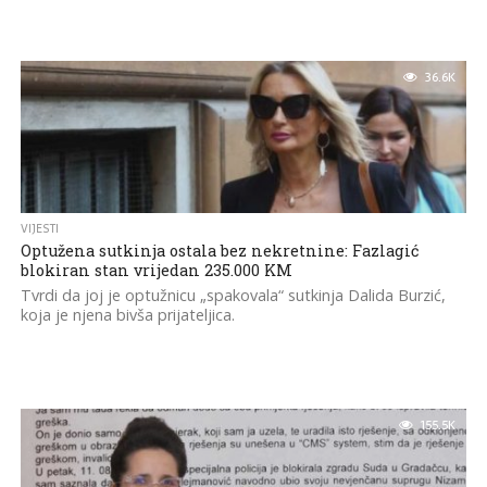
36.6K
VIJESTI
Optužena sutkinja ostala bez nekretnine: Fazlagić
blokiran stan vrijedan 235.000 KM
Tvrdi da joj je optužnicu „spakovala“ sutkinja Dalida Burzić,
koja je njena bivša prijateljica.
155.5K