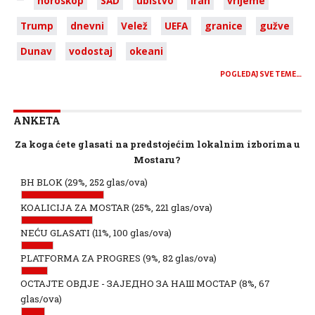
horoskop
SAD
ubistvo
Iran
vrijeme
Trump
dnevni
Velež
UEFA
granice
gužve
Dunav
vodostaj
okeani
POGLEDAJ SVE TEME…
ANKETA
Za koga ćete glasati na predstojećim lokalnim izborima u
Mostaru?
BH BLOK
(29%, 252 glas/ova)
KOALICIJA ZA MOSTAR
(25%, 221 glas/ova)
NEĆU GLASATI
(11%, 100 glas/ova)
PLATFORMA ZA PROGRES
(9%, 82 glas/ova)
ОСТАЈТЕ ОВДЈЕ - ЗАЈЕДНО ЗА НАШ МОСТАР
(8%, 67
glas/ova)