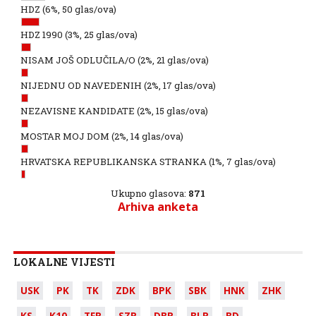
HDZ
(6%, 50 glas/ova)
HDZ 1990
(3%, 25 glas/ova)
NISAM JOŠ ODLUČILA/O
(2%, 21 glas/ova)
NIJEDNU OD NAVEDENIH
(2%, 17 glas/ova)
NEZAVISNE KANDIDATE
(2%, 15 glas/ova)
MOSTAR MOJ DOM
(2%, 14 glas/ova)
HRVATSKA REPUBLIKANSKA STRANKA
(1%, 7 glas/ova)
Ukupno glasova:
871
Arhiva anketa
LOKALNE VIJESTI
USK
PK
TK
ZDK
BPK
SBK
HNK
ZHK
KS
K10
TFR
SZR
DBR
BLR
BD