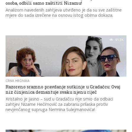
osoba, odbili samo zaštititi Nizamu!
Analizom navedenih zahtjeva utvrđeno je da su sve zaštitne
mjere do sada izrečene na osnovu istog obima dokaza.
95.3K
CRNA HRONIKA
Razoreno sramno pravdanje sutkinje u Gradačcu: Ovaj
niz činjenica demantuje svaku njenu riječ
Kristalno je jasno – sud u Gradačcu nije smio da odbaci
zahtjev Nizame Hećimović za zabranu prilaska protiv
nevjenčanog supruga Nermina Sulejmanovića!