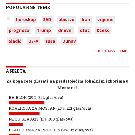
POPULARNE TEME
horoskop
SAD
ubistvo
Iran
vrijeme
prognoza
Trump
dnevni
otac
Džeko
Sladić
UEFA
suša
Dunav
POGLEDAJ SVE TEME…
ANKETA
Za koga ćete glasati na predstojećim lokalnim izborima u
Mostaru?
BH BLOK
(29%, 252 glas/ova)
KOALICIJA ZA MOSTAR
(25%, 221 glas/ova)
NEĆU GLASATI
(11%, 100 glas/ova)
PLATFORMA ZA PROGRES
(9%, 82 glas/ova)