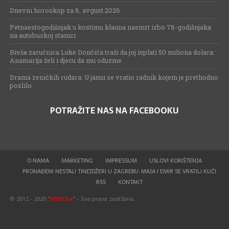
Dnevni horoskop za 8. avgust.2026.
Petnaestogodišnjak u kostimu klauna nasmrt izbo 78-godišnjaka
na autobuskoj stanici
Bivša zaručnica Luke Dončića traži da joj isplati 50 miliona dolara:
Anamarija želi i djecu da mu oduzme
Drama zeničkih rudara: U jamu se vratio radnik kojem je prethodno
pozlilo
POTRAŽITE NAS NA FACEBOOKU
O NAMA
MARKETING
IMPRESSUM
USLOVI KORIŠTENJA
PRONAĐENI NESTALI TINEJDŽERI U ZAGREBU: MAJA I EMIR SE VRATILI KUĆI
RSS
KONTAKT
© 2012 - 2020 "
NMS.ba
" - Sva prava zadržana.