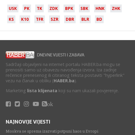
USK
PK
TK
ZDK
BPK
SBK
HNK
ZHK
KS
K10
TFR
SZR
DBR
BLR
BD
Sadržaji objavljeni na internet portalu HABER.ba mogu se
prenositi samo uz obavezu navođenja izvora. Iza zadnje
rečenice prenesenog ili citiranog teksta postaviti "hyperlink"
vezu na članak u obliku (
HABER.ba
).
Marketing
lista klijenata
koji su nam ukazali povjerenje.
ok
NAJNOVIJE VIJESTI
Moskva se sprema izazvati potpuni haos u Evropi