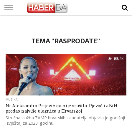
VIJESTI
BIZNIS
SPORT
SHOWBIZ
LIFESTYLE
SCI-
AUTO
ZANIMLJIVOSTI
FOTO
VIDEO
TV
VREMENSKA
STANJE NA
KURSNA
O
MARKETING
IMPRESSUM
KONTAKT
TECH
PROGRAM
PROGNOZA
PUTEVIMA
LISTA
NAMA
TEMA "RASPRODATE"
158.4K
MUZIKA
Ni Aleksandra Prijović ga nije srušila: Pjevač iz BiH
prodao najviše ulaznica u Hrvatskoj
Stručna služba ZAMP hrvatskih skladatelja objavila je godišnji
izvještaj za 2023. godinu.