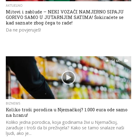
AKTUELNO
Mitovi i zablude – NEKI VOZAČI NAMJERNO SIPAJU
GORIVO SAMO U JUTARNJIM SATIMA! Šokiraćete se
kad saznate zbog čega to rade!
Da ne povjeruješ!
54.6K
BIZNEWS
Koliko troši porodica u Njemačkoj? 1.000 eura ode samo
na hranu!
Koliko jedna porodica, koja godinama živi u Njemačkoj,
zarađuje i troši da bi preživjela? Kako se tamo snalaze naši
ljudi, ako je...