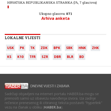
HRVATSKA REPUBLIKANSKA STRANKA
(1%, 7 glas/ova)
Ukupno glasova:
871
Arhiva anketa
LOKALNE VIJESTI
USK
PK
TK
ZDK
BPK
SBK
HNK
ZHK
KS
K10
TFR
SZR
DBR
BLR
BD
Sadržaji objavljeni na internet portalu HABER.ba mogu se
prenositi samo uz obavezu navođenja izvora. Iza zadnje
rečenice prenesenog ili citiranog teksta postaviti "hyperlink"
vezu na članak u obliku (
HABER.ba
).