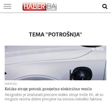
VIJESTI
BIZNIS
SPORT
SHOWBIZ
LIFESTYLE
SCI-
AUTO
ZANIMLJIVOSTI
FOTO
VIDEO
TV
VREMENSKA
STANJE NA
KURSNA
O
MARKETING
IMPRESSUM
KONTAKT
TECH
PROGRAM
PROGNOZA
PUTEVIMA
LISTA
NAMA
TEMA "POTROŠNJA"
54.8K
ENERGIJA
Koliko struje potroši prosječno električno vozilo
Nezgodno je izračunati precizno koliko struje troše EV, ali su
moguće veoma dobre procjene na osnovu nekoliko faktora.