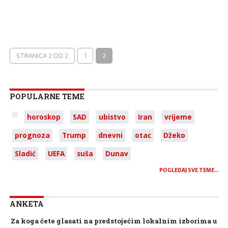
STRANICA 2 OD 2
1
2
POPULARNE TEME
horoskop
SAD
ubistvo
Iran
vrijeme
prognoza
Trump
dnevni
otac
Džeko
Sladić
UEFA
suša
Dunav
POGLEDAJ SVE TEME…
ANKETA
Za koga ćete glasati na predstojećim lokalnim izborima u