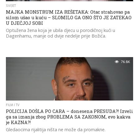
SVIJET
MAJKA MONSTRUM IZA REŠETAKA: Otac strahovao pa
silom ušao u kuću – SLOMILO GA ONO ŠTO JE ZATEKAO
U DJEČJOJ SOBI
Optužena žena koja je ubila djecu u porodičnoj kući u
Dagenhamu, manje od dvije nedelje prije Božića.
76.8K
FILM I TV
POLICIJA DOŠLA PO CARA – donesena PRESUDA?! Izveli
ga sa imanja zbog PROBLEMA SA ZAKONOM, evo kakva
je KAZNA?!
Gledaocima rijalitija ništa ne može da promakne.