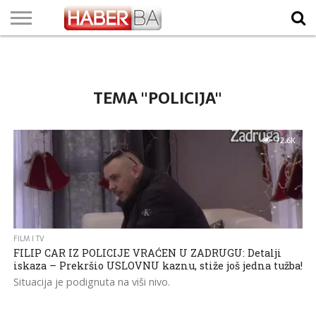
VIJESTI
BIZNIS
SPORT
SHOWBIZ
LIFESTYLE
SCI-
AUTO
ZANIMLJIVOSTI
FOTO
VIDEO
TV
VREMENSKA
STANJE NA
KURSNA
O
MARKETING
IMPRESSUM
KONTAKT
TECH
PROGRAM
PROGNOZA
PUTEVIMA
LISTA
NAMA
TEMA "POLICIJA"
72.6K
FILM I TV
FILIP CAR IZ POLICIJE VRAĆEN U ZADRUGU: Detalji
iskaza – Prekršio USLOVNU kaznu, stiže još jedna tužba!
Situacija je podignuta na viši nivo.