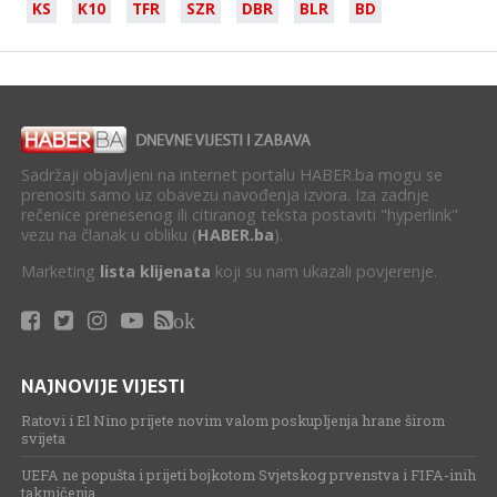
KS
K10
TFR
SZR
DBR
BLR
BD
Sadržaji objavljeni na internet portalu HABER.ba mogu se
prenositi samo uz obavezu navođenja izvora. Iza zadnje
rečenice prenesenog ili citiranog teksta postaviti "hyperlink"
vezu na članak u obliku (
HABER.ba
).
Marketing
lista klijenata
koji su nam ukazali povjerenje.
ok
NAJNOVIJE VIJESTI
Ratovi i El Nino prijete novim valom poskupljenja hrane širom
svijeta
UEFA ne popušta i prijeti bojkotom Svjetskog prvenstva i FIFA-inih
takmičenja