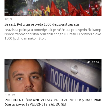
SVIJET
Brazil: Policija privela 1500 demonstranata
Brazilska policija u ponedjeljak je raščistila prosvjednički kamp
ispred zapovjedništva oružanih snaga u Brasíliji i pritvorila oko
1500 ljudi, dan nakon što...
78.8K
FILM I TV
POLICIJA U ŠIMANOVCIMA PRED ZORU! Filip Car i Ivan
Marinković IZVEDENI IZ ZADRUGE!