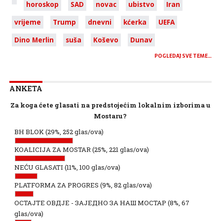
horoskop
SAD
novac
ubistvo
Iran
vrijeme
Trump
dnevni
kćerka
UEFA
Dino Merlin
suša
Koševo
Dunav
POGLEDAJ SVE TEME…
ANKETA
Za koga ćete glasati na predstojećim lokalnim izborima u
Mostaru?
BH BLOK
(29%, 252 glas/ova)
KOALICIJA ZA MOSTAR
(25%, 221 glas/ova)
NEĆU GLASATI
(11%, 100 glas/ova)
PLATFORMA ZA PROGRES
(9%, 82 glas/ova)
ОСТАЈТЕ ОВДЈЕ - ЗАЈЕДНО ЗА НАШ МОСТАР
(8%, 67
glas/ova)