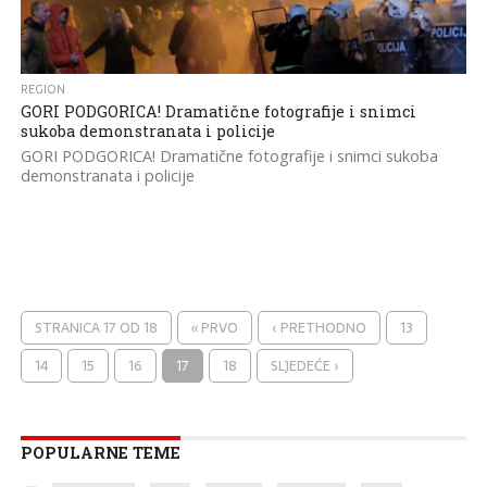
REGION
GORI PODGORICA! Dramatične fotografije i snimci
sukoba demonstranata i policije
GORI PODGORICA! Dramatične fotografije i snimci sukoba
demonstranata i policije
STRANICA 17 OD 18
« PRVO
‹ PRETHODNO
13
14
15
16
17
18
SLJEDEĆE ›
POPULARNE TEME