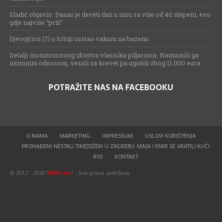
Sladić objavio: Danas je deveti dan u nizu sa više od 40 stepeni, evo
gdje najviše “prži”
Djevojčicu (7) u Srbiji usisao vakum na bazenu
Detalji monstruoznog ubistva vlasnika piljarnica: Namamili ga
intimnim odnosom, vezali za krevet pa ugušili zbog 11.000 eura
POTRAŽITE NAS NA FACEBOOKU
O NAMA
MARKETING
IMPRESSUM
USLOVI KORIŠTENJA
PRONAĐENI NESTALI TINEJDŽERI U ZAGREBU: MAJA I EMIR SE VRATILI KUĆI
RSS
KONTAKT
© 2012 - 2020 "
NMS.ba
" - Sva prava zadržana.