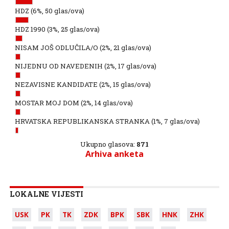
HDZ
(6%, 50 glas/ova)
HDZ 1990
(3%, 25 glas/ova)
NISAM JOŠ ODLUČILA/O
(2%, 21 glas/ova)
NIJEDNU OD NAVEDENIH
(2%, 17 glas/ova)
NEZAVISNE KANDIDATE
(2%, 15 glas/ova)
MOSTAR MOJ DOM
(2%, 14 glas/ova)
HRVATSKA REPUBLIKANSKA STRANKA
(1%, 7 glas/ova)
Ukupno glasova:
871
Arhiva anketa
LOKALNE VIJESTI
USK
PK
TK
ZDK
BPK
SBK
HNK
ZHK