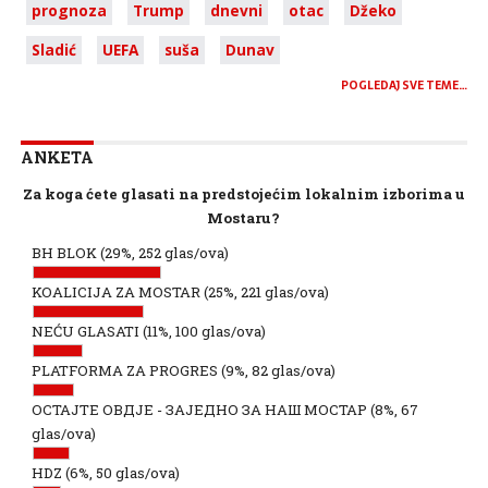
prognoza
Trump
dnevni
otac
Džeko
Sladić
UEFA
suša
Dunav
POGLEDAJ SVE TEME…
ANKETA
Za koga ćete glasati na predstojećim lokalnim izborima u
Mostaru?
BH BLOK
(29%, 252 glas/ova)
KOALICIJA ZA MOSTAR
(25%, 221 glas/ova)
NEĆU GLASATI
(11%, 100 glas/ova)
PLATFORMA ZA PROGRES
(9%, 82 glas/ova)
ОСТАЈТЕ ОВДЈЕ - ЗАЈЕДНО ЗА НАШ МОСТАР
(8%, 67
glas/ova)
HDZ
(6%, 50 glas/ova)