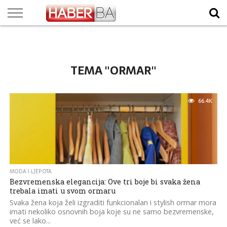
VIJESTI
BIZNIS
SPORT
SHOWBIZ
LIFESTYLE
SCI-
AUTO
ZANIMLJIVOSTI
FOTO
VIDEO
TV
VREMENSKA
STANJE NA
KURSNA
O
MARKETING
IMPRESSUM
KONTAKT
TECH
PROGRAM
PROGNOZA
PUTEVIMA
LISTA
NAMA
TEMA "ORMAR"
66.4K
MODA I LJEPOTA
Bezvremenska elegancija: Ove tri boje bi svaka žena
trebala imati u svom ormaru
Svaka žena koja želi izgraditi funkcionalan i stylish ormar mora
imati nekoliko osnovnih boja koje su ne samo bezvremenske,
već se lako...