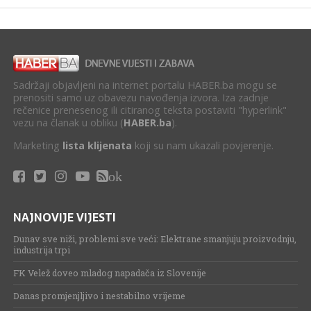
Sadržaji objavljeni na internet portalu HABER.ba mogu se
prenositi samo uz obavezu navođenja izvora. Iza zadnje
rečenice prenesenog ili citiranog teksta postaviti "hyperlink"
vezu na članak u obliku (
HABER.ba
).
Marketing
lista klijenata
koji su nam ukazali povjerenje.
ok
NAJNOVIJE VIJESTI
Dunav sve niži, problemi sve veći: Elektrane smanjuju proizvodnju,
industrija trpi
FK Velež doveo mladog napadača iz Slovenije
Danas promjenjljivo i nestabilno vrijeme