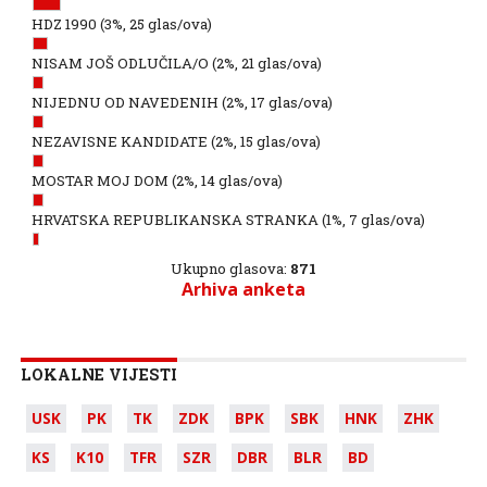
HDZ 1990
(3%, 25 glas/ova)
NISAM JOŠ ODLUČILA/O
(2%, 21 glas/ova)
NIJEDNU OD NAVEDENIH
(2%, 17 glas/ova)
NEZAVISNE KANDIDATE
(2%, 15 glas/ova)
MOSTAR MOJ DOM
(2%, 14 glas/ova)
HRVATSKA REPUBLIKANSKA STRANKA
(1%, 7 glas/ova)
Ukupno glasova:
871
Arhiva anketa
LOKALNE VIJESTI
USK
PK
TK
ZDK
BPK
SBK
HNK
ZHK
KS
K10
TFR
SZR
DBR
BLR
BD