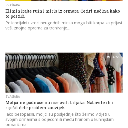
SVAŠTARA
Eliminirajte ružni miris iz ormara: Četiri načina kako
to postići
Potencijalni uzroci neugodnih mirisa mogu biti korpa za prljavi
veš, znojna oprema za treniranje...
37.5K
SVAŠTARA
Moljci ne podnose mirise ovih biljaka: Nabavite ih i
riješit ćete problem zauvijek
Iako bezopasni, moljci su posljednje što želimo vidjeti u
svojim ormarima s odjećom ili među hranom u kuhinjskim
ormarićima