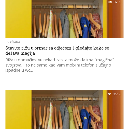
37.1K
SVAŠTARA
Stavite rižu u ormar sa odjećom i gledajte kako se
dešava magija
Riža u domaćinstvu nekad zaista može da ima "magična"
svojstva. I to ne samo kad vam mobilni telefon slučajno
ispadne u wc...
35.1K