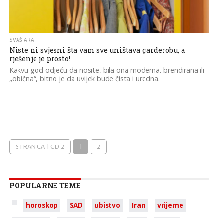
SVAŠTARA
Niste ni svjesni šta vam sve uništava garderobu, a
rješenje je prosto!
Kakvu god odjeću da nosite, bila ona moderna, brendirana ili
„obična“, bitno je da uvijek bude čista i uredna.
STRANICA 1 OD 2
1
2
POPULARNE TEME
horoskop
SAD
ubistvo
Iran
vrijeme