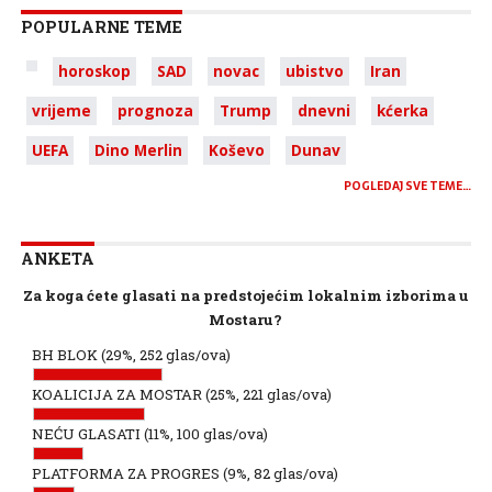
POPULARNE TEME
horoskop
SAD
novac
ubistvo
Iran
vrijeme
prognoza
Trump
dnevni
kćerka
UEFA
Dino Merlin
Koševo
Dunav
POGLEDAJ SVE TEME…
ANKETA
Za koga ćete glasati na predstojećim lokalnim izborima u
Mostaru?
BH BLOK
(29%, 252 glas/ova)
KOALICIJA ZA MOSTAR
(25%, 221 glas/ova)
NEĆU GLASATI
(11%, 100 glas/ova)
PLATFORMA ZA PROGRES
(9%, 82 glas/ova)