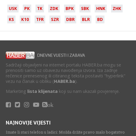
USK
PK
TK
ZDK
BPK
SBK
HNK
ZHK
KS
K10
TFR
SZR
DBR
BLR
BD
Sadržaji objavljeni na internet portalu HABER.ba mogu se
prenositi samo uz obavezu navođenja izvora. Iza zadnje
rečenice prenesenog ili citiranog teksta postaviti "hyperlink"
vezu na članak u obliku (
HABER.ba
).
Marketing
lista klijenata
koji su nam ukazali povjerenje.
ok
NAJNOVIJE VIJESTI
Imate li stari telefon u ladici: Možda držite pravo malo bogatstvo