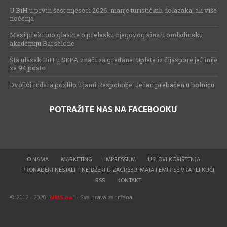
U BiH u prvih šest mjeseci 2026. manje turističkih dolazaka, ali više
noćenja
Mesi prekinuo glasine o prelasku njegovog sina u omladinsku
akademiju Barselone
Šta ulazak BiH u SEPA znači za građane: Uplate iz dijaspore jeftinije
za 94 posto
Dvojici rudara pozlilo u jami Raspotočje: Jedan prebačen u bolnicu
POTRAŽITE NAS NA FACEBOOKU
O NAMA
MARKETING
IMPRESSUM
USLOVI KORIŠTENJA
PRONAĐENI NESTALI TINEJDŽERI U ZAGREBU: MAJA I EMIR SE VRATILI KUĆI
RSS
KONTAKT
© 2012 - 2020 "
NMS.ba
" - Sva prava zadržana.