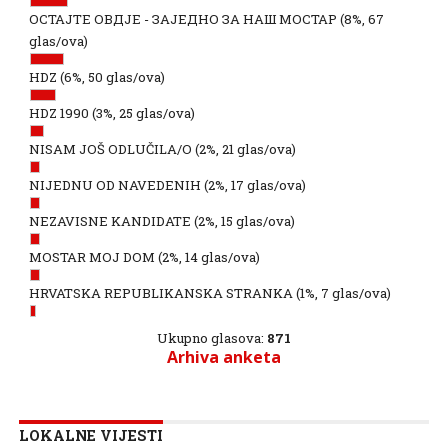
ОСТАЈТЕ ОВДЈЕ - ЗАЈЕДНО ЗА НАШ МОСТАР
(8%, 67
glas/ova)
HDZ
(6%, 50 glas/ova)
HDZ 1990
(3%, 25 glas/ova)
NISAM JOŠ ODLUČILA/O
(2%, 21 glas/ova)
NIJEDNU OD NAVEDENIH
(2%, 17 glas/ova)
NEZAVISNE KANDIDATE
(2%, 15 glas/ova)
MOSTAR MOJ DOM
(2%, 14 glas/ova)
HRVATSKA REPUBLIKANSKA STRANKA
(1%, 7 glas/ova)
Ukupno glasova:
871
Arhiva anketa
LOKALNE VIJESTI