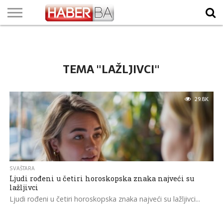
VIJESTI
BIZNIS
SPORT
SHOWBIZ
LIFESTYLE
SCI-
AUTO
ZANIMLJIVOSTI
FOTO
VIDEO
TV
VREMENSKA
STANJE NA
KURSNA
O
MARKETING
IMPRESSUM
KONTAKT
TECH
PROGRAM
PROGNOZA
PUTEVIMA
LISTA
NAMA
TEMA "LAŽLJIVCI"
29.8K
SVAŠTARA
Ljudi rođeni u četiri horoskopska znaka najveći su
lažljivci
Ljudi rođeni u četiri horoskopska znaka najveći su lažljivci...