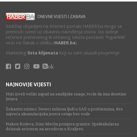
Sadržaji objavljeni na internet portalu HABER.ba mogu se
prenositi samo uz obavezu navođenja izvora. Iza zadnje
rečenice prenesenog ili citiranog teksta postaviti "hyperlink"
vezu na članak u obliku (
HABER.ba
).
Marketing
lista klijenata
koji su nam ukazali povjerenje.
ok
NAJNOVIJE VIJESTI
Huti izveli veliki napad na saudijske snage, tvrde da ima desetine
žrtava
Šokantni snimci: Deseci miliona ljudi u SAD u problemima, dva
najveća akumulacijska jezera ostaju bez vode
Nakon Koševa, Dino Merlin pomjera granice: Spektakularan
dolazak avionom na aerodrom u Kraljevu