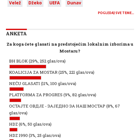
Velež
Džeko
UEFA
Dunav
POGLEDAJ SVE TEME…
ANKETA
Za koga ćete glasati na predstojećim lokalnim izborima u
Mostaru?
BH BLOK
(29%, 252 glas/ova)
KOALICIJA ZA MOSTAR
(25%, 221 glas/ova)
NEĆU GLASATI
(11%, 100 glas/ova)
PLATFORMA ZA PROGRES
(9%, 82 glas/ova)
ОСТАЈТЕ ОВДЈЕ - ЗАЈЕДНО ЗА НАШ МОСТАР
(8%, 67
glas/ova)
HDZ
(6%, 50 glas/ova)
HDZ 1990
(3%, 25 glas/ova)