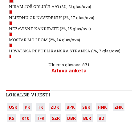
NISAM JOŠ ODLUČILA/O
(2%, 21 glas/ova)
NIJEDNU OD NAVEDENIH
(2%, 17 glas/ova)
NEZAVISNE KANDIDATE
(2%, 15 glas/ova)
MOSTAR MOJ DOM
(2%, 14 glas/ova)
HRVATSKA REPUBLIKANSKA STRANKA
(1%, 7 glas/ova)
Ukupno glasova:
871
Arhiva anketa
LOKALNE VIJESTI
USK
PK
TK
ZDK
BPK
SBK
HNK
ZHK
KS
K10
TFR
SZR
DBR
BLR
BD