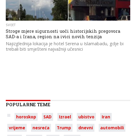
SVIJET
Stroge mjere sigurnosti uoči historijskih pregovora
SAD-a i Irana, region na ivici novih tenzija
Najizglednija lokacija je hotel Serena u Islamabadu, gdje bi
trebali biti smješteni najvažniji učesnici
POPULARNE TEME
horoskop
SAD
Izrael
ubistvo
Iran
vrijeme
nesreća
Trump
dnevni
automobili