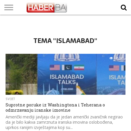
VIJESTI
BIZNIS
SPORT
SHOWBIZ
LIFESTYLE
SCI-
AUTO
ZANIMLJIVOSTI
FOTO
VIDEO
TV
VREMENSKA
STANJE NA
KURSNA
O
MARKETING
IMPRESSUM
KONTAKT
TECH
PROGRAM
PROGNOZA
PUTEVIMA
LISTA
NAMA
TEMA "ISLAMABAD"
25.1K
SVIJET
Suprotne poruke iz Washingtona i Teherana o
odmrzavanju iranske imovine
Američki mediji javljaju da je jedan američki zvaničnik negirao
da je bilo kakva zamrznuta iranska imovina oslobođena,
uprkos ranijim izvještajima koji su...