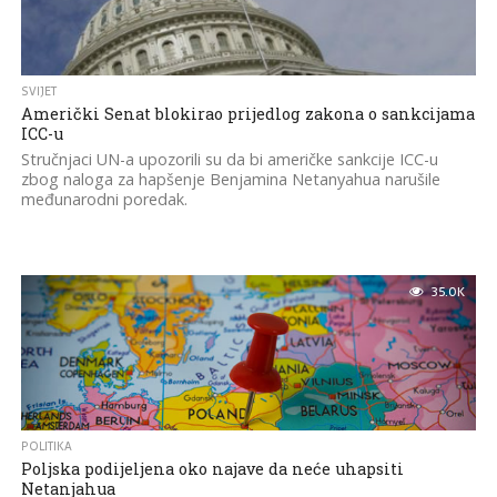
SVIJET
Američki Senat blokirao prijedlog zakona o sankcijama
ICC-u
Stručnjaci UN-a upozorili su da bi američke sankcije ICC-u
zbog naloga za hapšenje Benjamina Netanyahua narušile
međunarodni poredak.
35.0K
POLITIKA
Poljska podijeljena oko najave da neće uhapsiti
Netanjahua