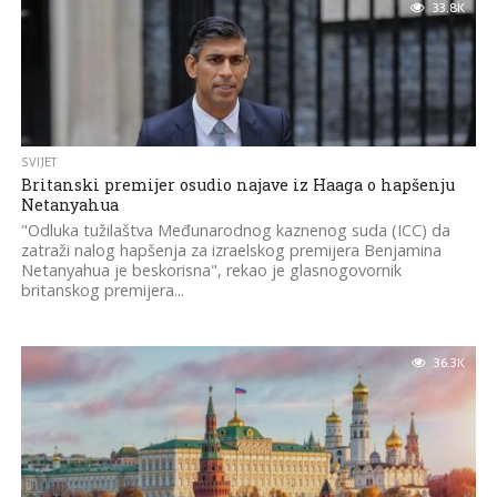
33.8K
SVIJET
Britanski premijer osudio najave iz Haaga o hapšenju
Netanyahua
"Odluka tužilaštva Međunarodnog kaznenog suda (ICC) da
zatraži nalog hapšenja za izraelskog premijera Benjamina
Netanyahua je beskorisna", rekao je glasnogovornik
britanskog premijera...
36.3K