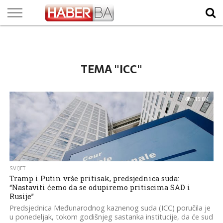
VIJESTI
BIZNIS
SPORT
SHOWBIZ
LIFESTYLE
SCI-
AUTO
ZANIMLJIVOSTI
FOTO
VIDEO
TV
VREMENSKA
STANJE NA
KURSNA
O
MARKETING
IMPRESSUM
KONTAKT
TECH
PROGRAM
PROGNOZA
PUTEVIMA
LISTA
NAMA
TEMA "ICC"
15.8K
SVIJET
Tramp i Putin vrše pritisak, predsjednica suda:
“Nastaviti ćemo da se odupiremo pritiscima SAD i
Rusije”
Predsjednica Međunarodnog kaznenog suda (ICC) poručila je
u ponedeljak, tokom godišnjeg sastanka institucije, da će sud