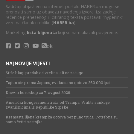
Sadržaji objavljeni na internet portalu HABER.ba mogu se
prenositi samo uz obavezu navođenja izvora. Iza zadnje
rečenice prenesenog ili citiranog teksta postaviti "hyperlink"
vezu na članak u obliku (
HABER.ba
).
Marketing
lista klijenata
koji su nam ukazali povjerenje.
ok
NAJNOVIJE VIJESTI
Stiže blagi predah od vrelina, ali ne zadugo
Tajfun ide prema Japanu, evakuisano gotovo 260.000 ljudi
Dnevni horoskop za 7. avgust 2026.
Američki kongresmeni traže od Trampa: Vratite sankcije
zvaničnicima iz Republike Srpske
Kremasta lijena krempita gotova bez puno truda: Potrebna su
samo četiri sastojka