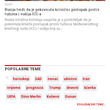
SVIJET
Rusija tvrdi da je pokrenula krivični postupak protiv
tužioca i sudija ICC-a
Ruska istražna komisija saopćila je u ponedeljak da je
pokrenula krivični postupak protiv tužioca Međunarodnog
krivičnog suda (ICC) i sudija koji su...
POPULARNE TEME
horoskop
SAD
novac
ubistvo
Iran
vrijeme
prognoza
Trump
dnevni
kćerka
UEFA
Dino Merlin
Koševo
Dunav
POGLEDAJ SVE TEME…