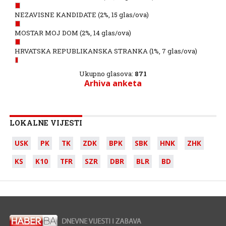
NEZAVISNE KANDIDATE
(2%, 15 glas/ova)
MOSTAR MOJ DOM
(2%, 14 glas/ova)
HRVATSKA REPUBLIKANSKA STRANKA
(1%, 7 glas/ova)
Ukupno glasova:
871
Arhiva anketa
LOKALNE VIJESTI
USK
PK
TK
ZDK
BPK
SBK
HNK
ZHK
KS
K10
TFR
SZR
DBR
BLR
BD