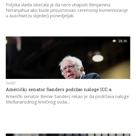
Poljska vlada obećala je da neće uhapsiti Benjamina
Netanjahua ako bude prisustvovao ceremoniji komemoracije
u Auschwitzu slijedeći ponedjeljak.
28.3K
SVIJET
Američki senator Sanders podržao naloge ICC-a
Američki senator Bernie Sanders rekao je da podržava naloge
Međunarodnog krivičnog suda...