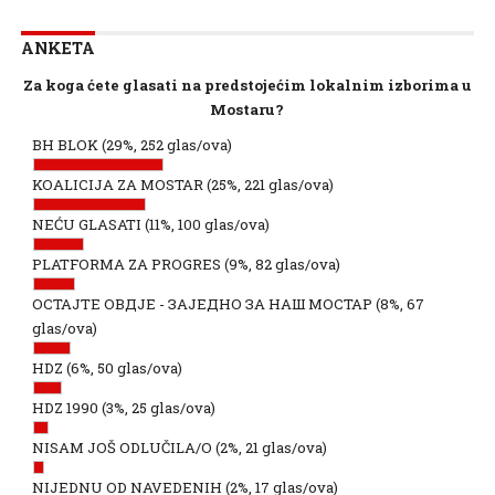
ANKETA
Za koga ćete glasati na predstojećim lokalnim izborima u
Mostaru?
BH BLOK
(29%, 252 glas/ova)
KOALICIJA ZA MOSTAR
(25%, 221 glas/ova)
NEĆU GLASATI
(11%, 100 glas/ova)
PLATFORMA ZA PROGRES
(9%, 82 glas/ova)
ОСТАЈТЕ ОВДЈЕ - ЗАЈЕДНО ЗА НАШ МОСТАР
(8%, 67
glas/ova)
HDZ
(6%, 50 glas/ova)
HDZ 1990
(3%, 25 glas/ova)
NISAM JOŠ ODLUČILA/O
(2%, 21 glas/ova)
NIJEDNU OD NAVEDENIH
(2%, 17 glas/ova)