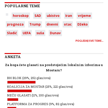
POPULARNE TEME
horoskop
SAD
ubistvo
Iran
vrijeme
prognoza
Trump
dnevni
otac
Džeko
Sladić
UEFA
suša
Dunav
POGLEDAJ SVE TEME…
ANKETA
Za koga ćete glasati na predstojećim lokalnim izborima u
Mostaru?
BH BLOK
(29%, 252 glas/ova)
KOALICIJA ZA MOSTAR
(25%, 221 glas/ova)
NEĆU GLASATI
(11%, 100 glas/ova)
PLATFORMA ZA PROGRES
(9%, 82 glas/ova)