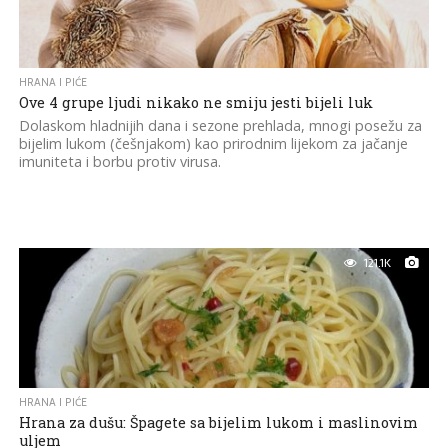
HRANA I PIĆE
Ove 4 grupe ljudi nikako ne smiju jesti bijeli luk
Dolaskom hladnijih dana i sezone prehlada, mnogi posežu za
bijelim lukom (češnjakom) kao prirodnim lijekom za jačanje
imuniteta i borbu protiv virusa.
121.1K
HRANA I PIĆE
Hrana za dušu: Špagete sa bijelim lukom i maslinovim
uljem