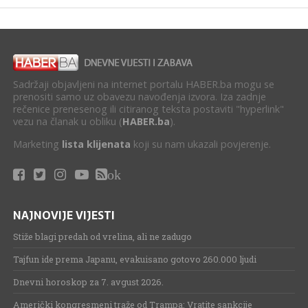
Sadržaji objavljeni na internet portalu HABER.ba mogu se
prenositi samo uz obavezu navođenja izvora. Iza zadnje
rečenice prenesenog ili citiranog teksta postaviti "hyperlink"
vezu na članak u obliku (
HABER.ba
).
Marketing
lista klijenata
koji su nam ukazali povjerenje.
ok
NAJNOVIJE VIJESTI
Stiže blagi predah od vrelina, ali ne zadugo
Tajfun ide prema Japanu, evakuisano gotovo 260.000 ljudi
Dnevni horoskop za 7. avgust 2026.
Američki kongresmeni traže od Trampa: Vratite sankcije