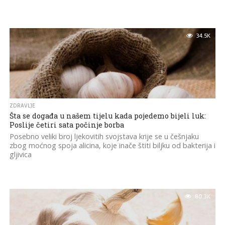
34.5K
ZDRAVLJE
Šta se događa u našem tijelu kada pojedemo bijeli luk:
Poslije četiri sata počinje borba
Posebno veliki broj ljekovitih svojstava krije se u češnjaku
zbog moćnog spoja alicina, koje inače štiti biljku od bakterija i
gljivica
80.3K