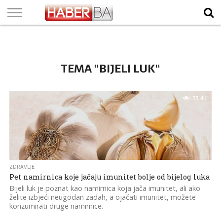
VIJESTI
BIZNIS
SPORT
SHOWBIZ
LIFESTYLE
SCI-
AUTO
ZANIMLJIVOSTI
FOTO
VIDEO
TV
VREMENSKA
STANJE NA
KURSNA
O
MARKETING
IMPRESSUM
KONTAKT
TECH
PROGRAM
PROGNOZA
PUTEVIMA
LISTA
NAMA
TEMA "BIJELI LUK"
33.4K
ZDRAVLJE
Pet namirnica koje jačaju imunitet bolje od bijelog luka
Bijeli luk je poznat kao namirnica koja jača imunitet, ali ako
želite izbjeći neugodan zadah, a ojačati imunitet, možete
konzumirati druge namirnice.