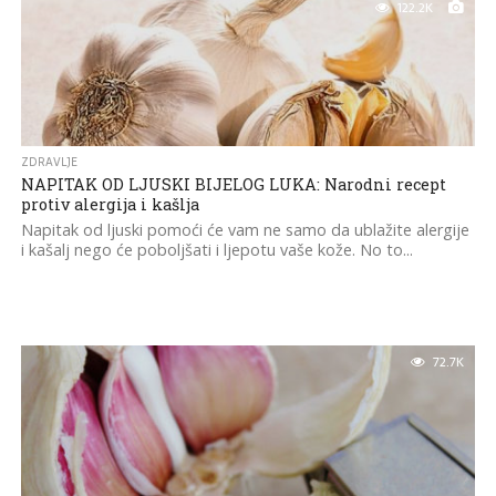
122.2K
ZDRAVLJE
NAPITAK OD LJUSKI BIJELOG LUKA: Narodni recept
protiv alergija i kašlja
Napitak od ljuski pomoći će vam ne samo da ublažite alergije
i kašalj nego će poboljšati i ljepotu vaše kože. No to...
72.7K