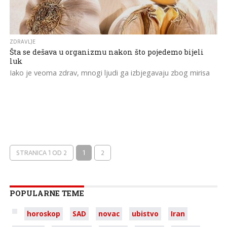
ZDRAVLJE
Šta se dešava u organizmu nakon što pojedemo bijeli
luk
Iako je veoma zdrav, mnogi ljudi ga izbjegavaju zbog mirisa
STRANICA 1 OD 2
1
2
POPULARNE TEME
horoskop
SAD
novac
ubistvo
Iran