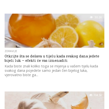
30.2K
ZDRAVLJE
Otkrijte šta se dešava u tijelu kada svakog dana jedete
bijeli luk – efekti će vas iznenaditi
Kada biste znali koliko toga se mijenja u vašem tijelu kada
svakog dana pojedete samo jedan čen bijelog luka,
vjerovatno biste ga...
134.5K