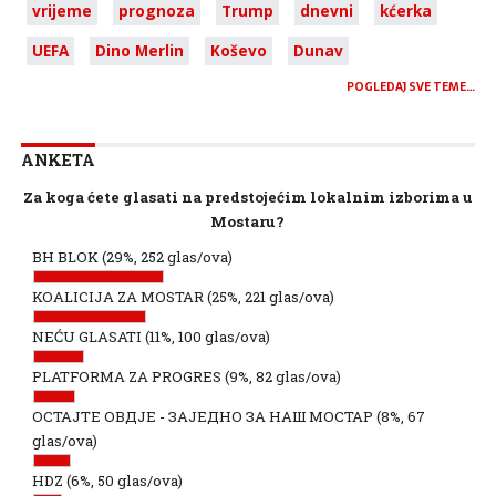
vrijeme
prognoza
Trump
dnevni
kćerka
UEFA
Dino Merlin
Koševo
Dunav
POGLEDAJ SVE TEME…
ANKETA
Za koga ćete glasati na predstojećim lokalnim izborima u
Mostaru?
BH BLOK
(29%, 252 glas/ova)
KOALICIJA ZA MOSTAR
(25%, 221 glas/ova)
NEĆU GLASATI
(11%, 100 glas/ova)
PLATFORMA ZA PROGRES
(9%, 82 glas/ova)
ОСТАЈТЕ ОВДЈЕ - ЗАЈЕДНО ЗА НАШ МОСТАР
(8%, 67
glas/ova)
HDZ
(6%, 50 glas/ova)