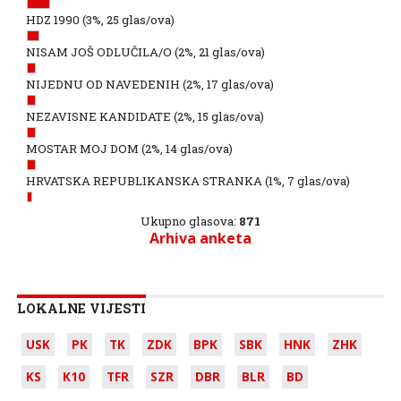
HDZ 1990
(3%, 25 glas/ova)
NISAM JOŠ ODLUČILA/O
(2%, 21 glas/ova)
NIJEDNU OD NAVEDENIH
(2%, 17 glas/ova)
NEZAVISNE KANDIDATE
(2%, 15 glas/ova)
MOSTAR MOJ DOM
(2%, 14 glas/ova)
HRVATSKA REPUBLIKANSKA STRANKA
(1%, 7 glas/ova)
Ukupno glasova:
871
Arhiva anketa
LOKALNE VIJESTI
USK
PK
TK
ZDK
BPK
SBK
HNK
ZHK
KS
K10
TFR
SZR
DBR
BLR
BD