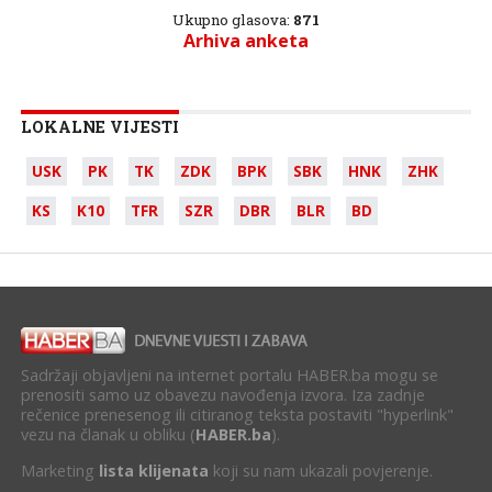
Ukupno glasova:
871
Arhiva anketa
LOKALNE VIJESTI
USK
PK
TK
ZDK
BPK
SBK
HNK
ZHK
KS
K10
TFR
SZR
DBR
BLR
BD
Sadržaji objavljeni na internet portalu HABER.ba mogu se
prenositi samo uz obavezu navođenja izvora. Iza zadnje
rečenice prenesenog ili citiranog teksta postaviti "hyperlink"
vezu na članak u obliku (
HABER.ba
).
Marketing
lista klijenata
koji su nam ukazali povjerenje.