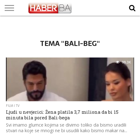
VIJESTI
BIZNIS
SPORT
SHOWBIZ
LIFESTYLE
SCI-
AUTO
ZANIMLJIVOSTI
FOTO
VIDEO
TV
VREMENSKA
STANJE NA
KURSNA
O
MARKETING
IMPRESSUM
KONTAKT
TECH
PROGRAM
PROGNOZA
PUTEVIMA
LISTA
NAMA
TEMA "BALI-BEG"
98.3K
FILM I TV
Ljudi u nevjerici: Žena platila 3,7 miliona da bi 15
minuta bila pored Bali-bega
Svi imamo glumce kojima se divimo toliko da bismo uradili
stvari na koje se mnogi ne bi usudili kako bismo makar na...