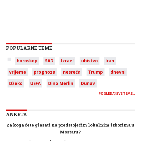
POPULARNE TEME
horoskop
SAD
Izrael
ubistvo
Iran
vrijeme
prognoza
nesreća
Trump
dnevni
Džeko
UEFA
Dino Merlin
Dunav
POGLEDAJ SVE TEME…
ANKETA
Za koga ćete glasati na predstojećim lokalnim izborima u
Mostaru?