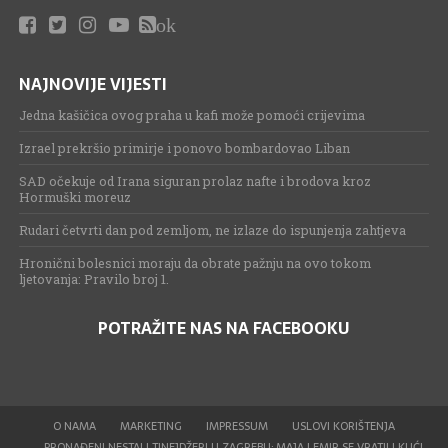
ok
NAJNOVIJE VIJESTI
Jedna kašičica ovog praha u kafi može pomoći crijevima
Izrael prekršio primirje i ponovo bombardovao Liban
SAD očekuje od Irana siguran prolaz nafte i brodova kroz
Hormuški moreuz
Rudari četvrti dan pod zemljom, ne izlaze do ispunjenja zahtjeva
Hronični bolesnici moraju da obrate pažnju na ovo tokom
ljetovanja: Pravilo broj 1.
POTRAŽITE NAS NA FACEBOOKU
O NAMA
MARKETING
IMPRESSUM
USLOVI KORIŠTENJA
PRONAĐENI NESTALI TINEJDŽERI U ZAGREBU: MAJA I EMIR SE VRATILI KUĆI