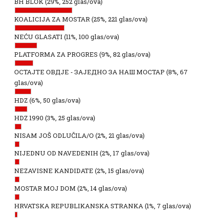
BH BLOK
(29%, 252 glas/ova)
KOALICIJA ZA MOSTAR
(25%, 221 glas/ova)
NEĆU GLASATI
(11%, 100 glas/ova)
PLATFORMA ZA PROGRES
(9%, 82 glas/ova)
ОСТАЈТЕ ОВДЈЕ - ЗАЈЕДНО ЗА НАШ МОСТАР
(8%, 67
glas/ova)
HDZ
(6%, 50 glas/ova)
HDZ 1990
(3%, 25 glas/ova)
NISAM JOŠ ODLUČILA/O
(2%, 21 glas/ova)
NIJEDNU OD NAVEDENIH
(2%, 17 glas/ova)
NEZAVISNE KANDIDATE
(2%, 15 glas/ova)
MOSTAR MOJ DOM
(2%, 14 glas/ova)
HRVATSKA REPUBLIKANSKA STRANKA
(1%, 7 glas/ova)