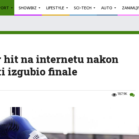
PORT
SHOWBIZ
LIFESTYLE
SCI-TECH
AUTO
ZANIMLJ
r hit na internetu nakon
i izgubio finale
187.9K