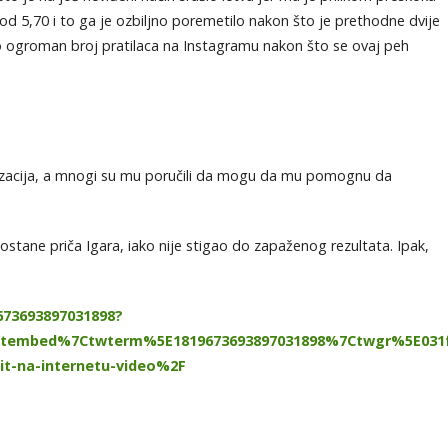
 od 5,70 i to ga je ozbiljno poremetilo nakon što je prethodne dvije
obio ogroman broj pratilaca na Instagramu nakon što se ovaj peh
senzacija, a mnogi su mu poručili da mogu da mu pomognu da
stane priča Igara, iako nije stigao do zapaženog rezultata. Ipak,
673693897031898?
embed%7Ctwterm%5E1819673693897031898%7Ctwgr%5E031f6
hit-na-internetu-video%2F