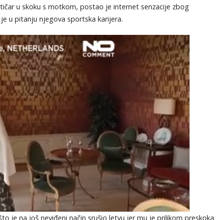
etičar u skoku s motkom, postao je internet senzacije zbog
je u pitanju njegova sportska karijera.
 što je na još neviđeni način srušio letvu jer mu je prilikom preskoka