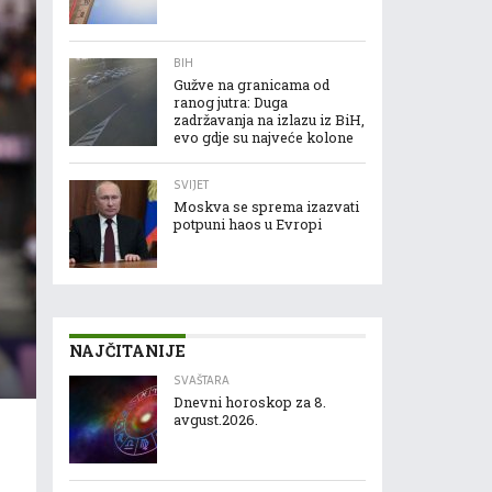
BIH
Gužve na granicama od
ranog jutra: Duga
zadržavanja na izlazu iz BiH,
evo gdje su najveće kolone
SVIJET
Moskva se sprema izazvati
potpuni haos u Evropi
NAJČITANIJE
SVAŠTARA
Dnevni horoskop za 8.
avgust.2026.