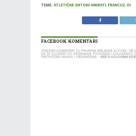
TEME:
ATLETIČAR
,
ENTONI AMIRATI
,
FRANCUZ
,
OI
FACEBOOK KOMENTARI
IZNESENI KOMENTARI SU PRIVATNA MIŠLJENJA AUTORA I N
DA SE SUZDRŽE OD VRIJEĐANJA, PSOVANJA I VULGARNOG 
PRETHODNE NAJAVE I OBJAŠNJENJA -
VIŠE O USLOVIMA KORI