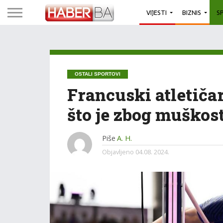
VIJESTI
BIZNIS
S
OSTALI SPORTOVI
Francuski atletiča
što je zbog muškost
Piše
A. H.
Objavljeno
04.08. 2024.