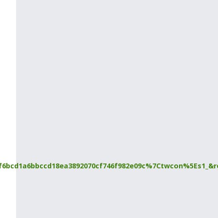
bcd1a6bbccd18ea3892070cf746f982e09c%7Ctwcon%5Es1_&re