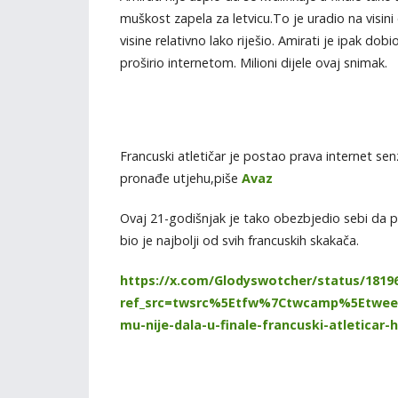
muškost zapela za letvicu.To je uradio na visini
visine relativno lako riješio. Amirati je ipak d
proširio internetom. Milioni dijele ovaj snimak.
Francuski atletičar je postao prava internet 
pronađe utjehu,piše
Avaz
Ovaj 21-godišnjak je tako obezbjedio sebi da po
bio je najbolji od svih francuskih skakača.
https://x.com/Glodyswotcher/status/1819
ref_src=twsrc%5Etfw%7Ctwcamp%5Etweet
mu-nije-dala-u-finale-francuski-atleticar-