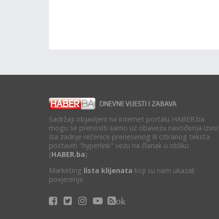
Sadržaji objavljeni na internet portalu HABER.ba
mogu se prenositi samo uz obavezu navođenja izvor
Iza zadnje rečenice prenesenog ili citiranog teksta
postaviti "hyperlink" vezu na članak u obliku
(
HABER.ba
).
Marketing
lista klijenata
koji su nam ukazali
povjerenje.
ok