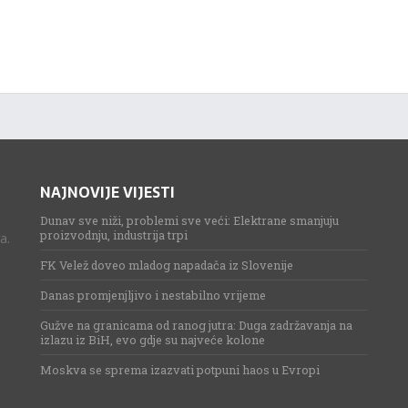
NAJNOVIJE VIJESTI
Dunav sve niži, problemi sve veći: Elektrane smanjuju
proizvodnju, industrija trpi
a.
FK Velež doveo mladog napadača iz Slovenije
Danas promjenjljivo i nestabilno vrijeme
Gužve na granicama od ranog jutra: Duga zadržavanja na
izlazu iz BiH, evo gdje su najveće kolone
Moskva se sprema izazvati potpuni haos u Evropi