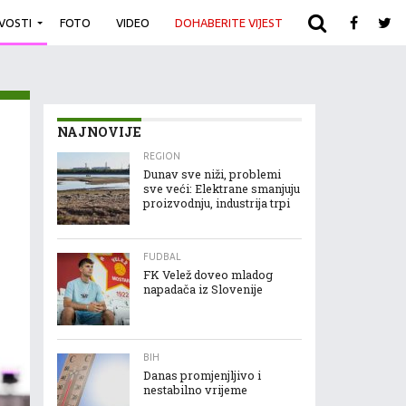
IVOSTI
FOTO
VIDEO
DOHABERITE VIJEST
ARHIVA
NAJNOVIJE
REGION
Dunav sve niži, problemi
sve veći: Elektrane smanjuju
proizvodnju, industrija trpi
FUDBAL
FK Velež doveo mladog
napadača iz Slovenije
BIH
Danas promjenjljivo i
nestabilno vrijeme