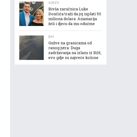
VIJESTI
Bivša zaručnica Luke
Dončića traži da joj isplati 50
miliona dolara: Anamarija
želi i djecu da mu oduzme
BIH
Gužve na granicama od
ranog jutra: Duga
zadržavanja na izlazu iz BiH,
evo gdje su najveće kolone