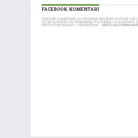
FACEBOOK KOMENTARI
IZNESENI KOMENTARI SU PRIVATNA MIŠLJENJA AUTORA I N
DA SE SUZDRŽE OD VRIJEĐANJA, PSOVANJA I VULGARNOG 
PRETHODNE NAJAVE I OBJAŠNJENJA -
VIŠE O USLOVIMA KORI