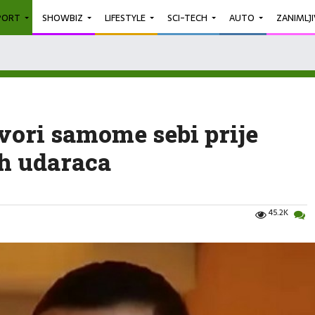
PORT
SHOWBIZ
LIFESTYLE
SCI-TECH
AUTO
ZANIMLJ
vori samome sebi prije
ih udaraca
45.2K