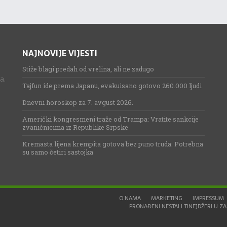
NAJNOVIJE VIJESTI
Stiže blagi predah od vrelina, ali ne zadugo
a.
Tajfun ide prema Japanu, evakuisano gotovo 260.000 ljudi
Dnevni horoskop za 7. avgust 2026.
Američki kongresmeni traže od Trampa: Vratite sankcije
zvaničnicima iz Republike Srpske
Kremasta lijena krempita gotova bez puno truda: Potrebna
su samo četiri sastojka
O NAMA
MARKETING
IMPRESSUM
PRONAĐENI NESTALI TINEJDŽERI U ZAG