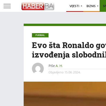
VIJESTI
BIZNIS
S
FUDBAL
Evo šta Ronaldo go
izvođenja slobodn
Piše
A. H.
Objavljeno
15.06. 2024.