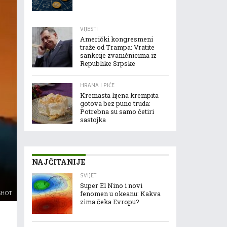
VIJESTI
Američki kongresmeni
traže od Trampa: Vratite
sankcije zvaničnicima iz
Republike Srpske
HRANA I PIĆE
Kremasta lijena krempita
gotova bez puno truda:
Potrebna su samo četiri
sastojka
NAJČITANIJE
SVIJET
Super El Nino i novi
SHOT
fenomen u okeanu: Kakva
zima čeka Evropu?