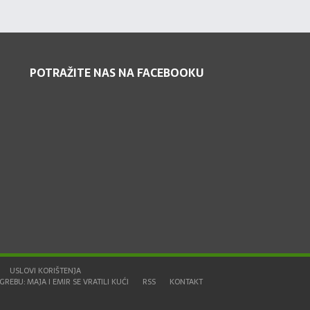
POTRAŽITE NAS NA FACEBOOKU
USLOVI KORIŠTENJA
REBU: MAJA I EMIR SE VRATILI KUĆI
RSS
KONTAKT