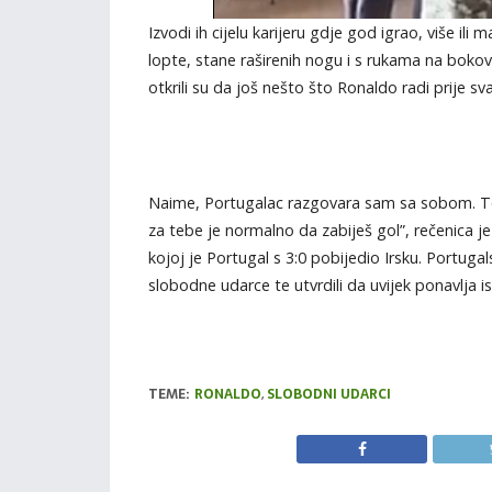
Izvodi ih cijelu karijeru gdje god igrao, više i
lopte, stane raširenih nogu i s rukama na bokovi
otkrili su da još nešto što Ronaldo radi prije 
Naime, Portugalac razgovara sam sa sobom. Točni
za tebe je normalno da zabiješ gol”, rečenica je
kojoj je Portugal s 3:0 pobijedio Irsku. Portug
slobodne udarce te utvrdili da uvijek ponavlja i
TEME:
RONALDO
,
SLOBODNI UDARCI