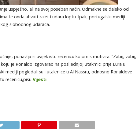
li manje uspješno, ali na svoj poseban način. Odmakne se daleko od
ma te onda uhvati zalet i udara loptu. Ipak, portugalski mediji
svakog slobodnog udaraca.
je, ponavlja si uvijek istu rečenicu kojom s motivira. “Zabij, zabij,
 koju je Ronaldo izgovarao na posljednjoj utakmici prije Eura u
alski mediji pogledali su i utakmice u Al Nassru, odnosno Ronaldove
stu rečenicu,pišu
Vijesti