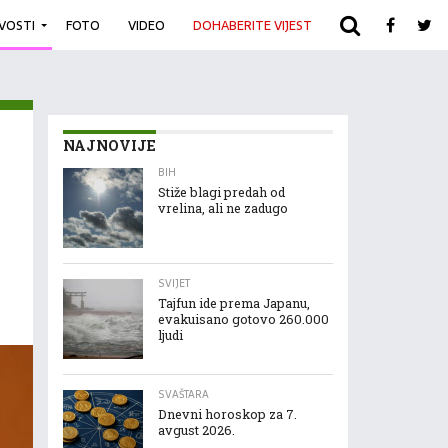
IVOSTI
FOTO
VIDEO
DOHABERITE VIJEST
ARHIVA
NAJNOVIJE
BIH
Stiže blagi predah od
vrelina, ali ne zadugo
SVIJET
Tajfun ide prema Japanu,
evakuisano gotovo 260.000
ljudi
SVAŠTARA
Dnevni horoskop za 7.
avgust 2026.