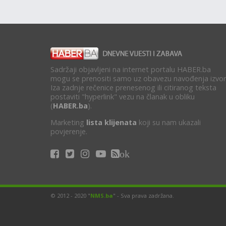
Sadržaji objavljeni na internet portalu HABER.ba
mogu se prenositi samo uz obavezu navođenja izvor
Iza zadnje rečenice prenesenog ili citiranog teksta
postaviti "hyperlink" vezu na članak u obliku
(
HABER.ba
).
Marketing
lista klijenata
koji su nam ukazali
povjerenje.
ok
© 2012 - 2020 "
NMS.ba
" - Sva prava zadržana.