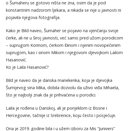
o Šumaheru se gotovo ništa ne zna, osim da je pod
konstantnim nadzorom ljekara, a nikada se nije u javnosti ni
pojavila njegova fotografija.
Kako je Bild naveo, Šumaher se pojavio na vjenčanju svoje
ćerke, ali ne u široj javnosti, već samo pred užom porodicom
– suprugom Korinom, ćerkom Đinom i njenim novopečenim
suprugom, kao i sinom Mikom i njegovom djevojkom Lailom
Hasanović.
Ko je Laila Hasanović?
Bild je naveo da je danska manekenka, koja je djevojka
Šumijevog sina Mika, dobila dozvolu da uživo viđa Mihaela,
što je najbolji znak da je prihvaćena u porodici.
Laila je rođena u Danskoj, ali je porijeklom iz Bosne i
Hercegovine, tačnije iz Srebrenice, koju često i posjećuje.
Ona je 2019. godine bila i u užem izboru za Mis “Junivers”