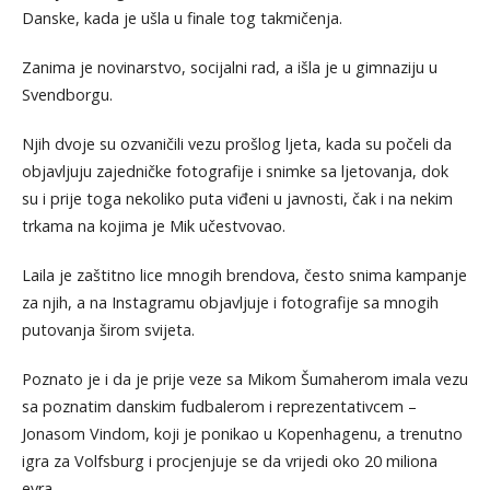
Danske, kada je ušla u finale tog takmičenja.
Zanima je novinarstvo, socijalni rad, a išla je u gimnaziju u
Svendborgu.
Njih dvoje su ozvaničili vezu prošlog ljeta, kada su počeli da
objavljuju zajedničke fotografije i snimke sa ljetovanja, dok
su i prije toga nekoliko puta viđeni u javnosti, čak i na nekim
trkama na kojima je Mik učestvovao.
Laila je zaštitno lice mnogih brendova, često snima kampanje
za njih, a na Instagramu objavljuje i fotografije sa mnogih
putovanja širom svijeta.
Poznato je i da je prije veze sa Mikom Šumaherom imala vezu
sa poznatim danskim fudbalerom i reprezentativcem –
Jonasom Vindom, koji je ponikao u Kopenhagenu, a trenutno
igra za Volfsburg i procjenjuje se da vrijedi oko 20 miliona
evra.