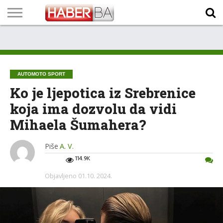
VIJESTI
BIZNIS
SPORT
SHOWBIZ
LIFESTYLE
SCI-
AUTO
ZANIMLJIVOSTI
FOTO
VIDEO
TV
VREMENSKA
STANJE NA
KURSNA
O
MARKETING
IMPRESSUM
KONTAKT
TECH
PROGRAM
PROGNOZA
PUTEVIMA
LISTA
NAMA
AUTOMOTO SPORT
Ko je ljepotica iz Srebrenice
koja ima dozvolu da vidi
Mihaela Šumahera?
Piše
A. V.
114.9K
Objavljeno
01.10. 2024.