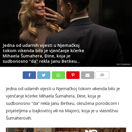
Jedna od udarnih vijesti u Njemačkoj
tokom vikenda bilo je vjenčanje kćerke
Mihaela Šumahera, Đine, koja je
sudbonosno “da” rekla Janu Betkeu…
INSTAGRAM
KOMENTARI
Jedna od udarnih vijesti u Njemačkoj tokom vikenda bilo je
vjenčanje kćerke Mihaela Šumahera, Đine, koja je
sudbonosno “da” rekla Janu Betkeu, okružena porodicom i
prijateljima u bajkovitoj vili na Majorci, koja je u vlasništvu
Šumaherovih.