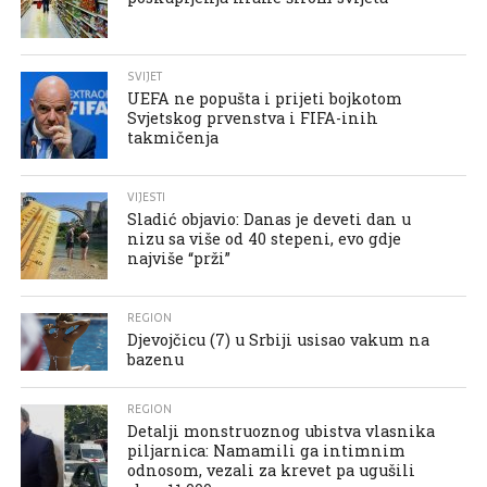
SVIJET
UEFA ne popušta i prijeti bojkotom
Svjetskog prvenstva i FIFA-inih
takmičenja
VIJESTI
Sladić objavio: Danas je deveti dan u
nizu sa više od 40 stepeni, evo gdje
najviše “prži”
REGION
Djevojčicu (7) u Srbiji usisao vakum na
bazenu
REGION
Detalji monstruoznog ubistva vlasnika
piljarnica: Namamili ga intimnim
odnosom, vezali za krevet pa ugušili