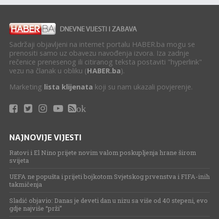
Sadržaji objavljeni na internet portalu HABER.ba mogu se
prenositi samo uz obavezu navođenja izvora. Iza zadnje
rečenice prenesenog ili citiranog teksta postaviti "hyperlink"
vezu na članak u obliku (
HABER.ba
).
Marketing
lista klijenata
koji su nam ukazali povjerenje.
ok
NAJNOVIJE VIJESTI
Ratovi i El Nino prijete novim valom poskupljenja hrane širom
svijeta
UEFA ne popušta i prijeti bojkotom Svjetskog prvenstva i FIFA-inih
takmičenja
Sladić objavio: Danas je deveti dan u nizu sa više od 40 stepeni, evo
gdje najviše “prži”