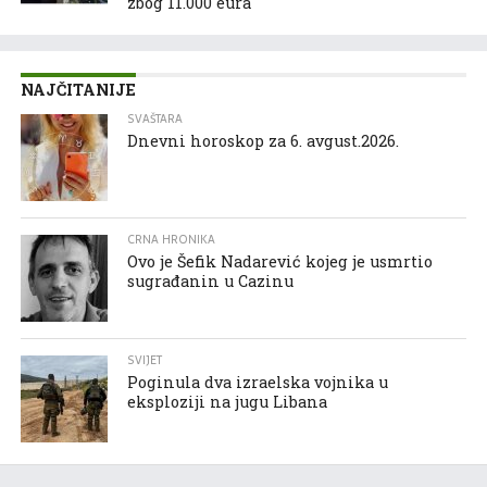
zbog 11.000 eura
NAJČITANIJE
SVAŠTARA
Dnevni horoskop za 6. avgust.2026.
CRNA HRONIKA
Ovo je Šefik Nadarević kojeg je usmrtio
sugrađanin u Cazinu
SVIJET
Poginula dva izraelska vojnika u
eksploziji na jugu Libana