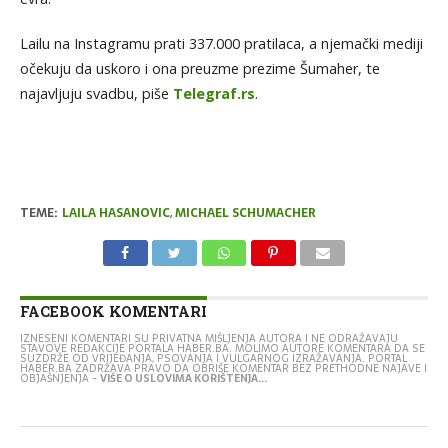
Lailu na Instagramu prati 337.000 pratilaca, a njemački mediji
očekuju da uskoro i ona preuzme prezime Šumaher, te
najavljuju svadbu, piše
Telegraf.rs
.
TEME:
LAILA HASANOVIC
,
MICHAEL SCHUMACHER
FACEBOOK KOMENTARI
IZNESENI KOMENTARI SU PRIVATNA MIŠLJENJA AUTORA I NE ODRAŽAVAJU
STAVOVE REDAKCIJE PORTALA HABER.BA. MOLIMO AUTORE KOMENTARA DA SE
SUZDRŽE OD VRIJEĐANJA, PSOVANJA I VULGARNOG IZRAŽAVANJA. PORTAL
HABER.BA ZADRŽAVA PRAVO DA OBRIŠE KOMENTAR BEZ PRETHODNE NAJAVE I
OBJAŠNJENJA -
VIŠE O USLOVIMA KORIŠTENJA...