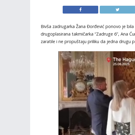
Bivša zadrugarka Žana Đorđević ponovo je bila g
drugoplasirana takmičarka “Zadruge 6”, Ana Ćurč
zaratile i ne propuštaju priliku da jedna drugu 