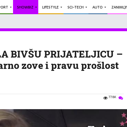
PORT
SHOWBIZ
LIFESTYLE
SCI-TECH
AUTO
ZANIMLJ
 BIVŠU PRIJATELJICU –
arno zove i pravu prošlost
77.8K