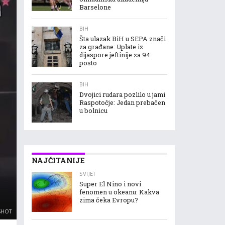
Barselone
BIH
Šta ulazak BiH u SEPA znači
za građane: Uplate iz
dijaspore jeftinije za 94
posto
BIH
Dvojici rudara pozlilo u jami
Raspotočje: Jedan prebačen
u bolnicu
NAJČITANIJE
SVIJET
Super El Nino i novi
fenomen u okeanu: Kakva
zima čeka Evropu?
SHOT