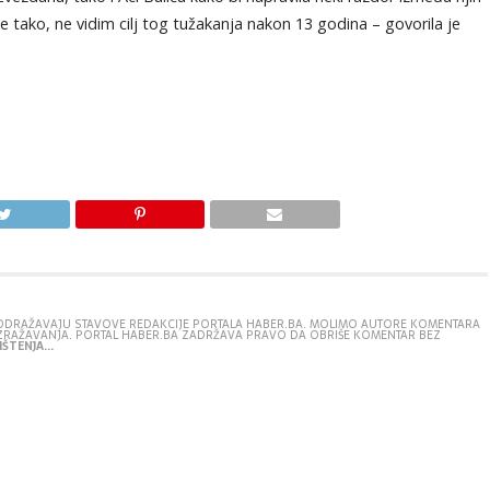
 nije tako, ne vidim cilj tog tužakanja nakon 13 godina – govorila je
E ODRAŽAVAJU STAVOVE REDAKCIJE PORTALA HABER.BA. MOLIMO AUTORE KOMENTARA
IZRAŽAVANJA. PORTAL HABER.BA ZADRŽAVA PRAVO DA OBRIŠE KOMENTAR BEZ
ŠTENJA...