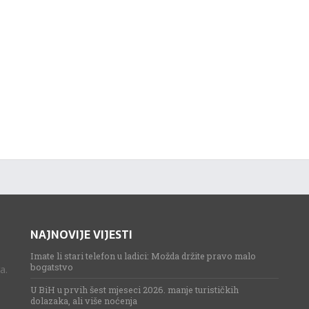
NAJNOVIJE VIJESTI
Imate li stari telefon u ladici: Možda držite pravo malo
bogatstvo
a.
U BiH u prvih šest mjeseci 2026. manje turističkih
dolazaka, ali više noćenja