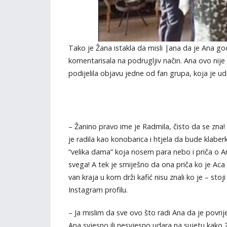
Tako je Žana istakla da misli |ana da je Ana g
komentarisala na podrugljiv način. Ana ovo nije
podijelila objavu jedne od fan grupa, koja je ud
– Žanino pravo ime je Radmila, čisto da se zna! 
je radila kao konobarica i htjela da bude klaberk
“velika dama” koja nosem para nebo i priča o An
svega! A tek je smiješno da ona priča ko je Aca
van kraja u kom drži kafić nisu znali ko je – sto
Instagram profilu.
– Ja mislim da sve ovo što radi Ana da je povri
Ana svjesno ili nesvjesno udara na sujetu kako Z