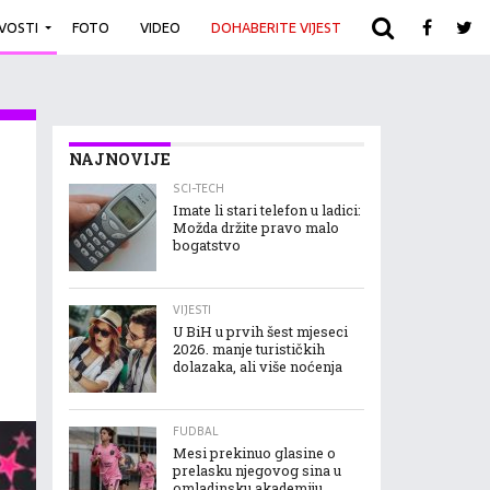
IVOSTI
FOTO
VIDEO
DOHABERITE VIJEST
ARHIVA
NAJNOVIJE
SCI-TECH
Imate li stari telefon u ladici:
Možda držite pravo malo
bogatstvo
VIJESTI
U BiH u prvih šest mjeseci
2026. manje turističkih
dolazaka, ali više noćenja
FUDBAL
Mesi prekinuo glasine o
prelasku njegovog sina u
omladinsku akademiju