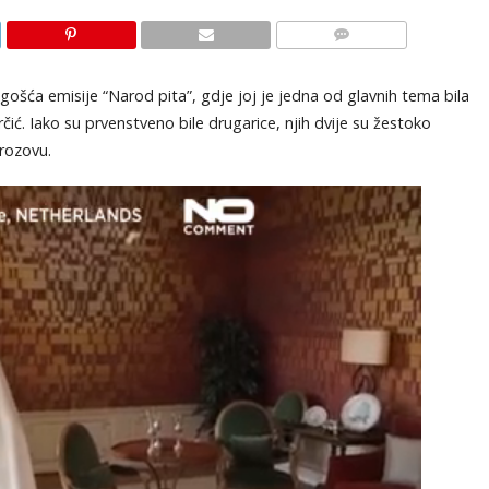
KOMENTARI
ošća emisije “Narod pita”, gdje joj je jedna od glavnih tema bila
ić. Iako su prvenstveno bile drugarice, njih dvije su žestoko
prozovu.