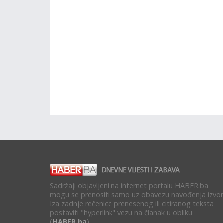
Sadržaji objavljeni na internet portalu HABER.ba
mogu se prenositi samo uz obavezu navođenja izvor
Iza zadnje rečenice prenesenog ili citiranog teksta
postaviti "hyperlink" vezu na članak u obliku
(
HABER.ba
).