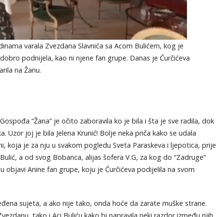
odinama varala Zvezdana Slavnića sa Acom Bulićem, kog je
 dobro podnijela, kao ni njene fan grupe. Danas je Ćurčićeva
arila na Žanu.
Gospođa “Žana” je očito zaboravila ko je bila i šta je sve radila, dok
a. Uzor joj je bila Jelena Krunić! Bolje neka priča kako se udala
i, koja je za nju u svakom pogledu Sveta Paraskeva i ljepotica, prije
 Bulić, a od svog Bobanca, alijas šofera V.G, za kog do “Zadruge”
ji u objavi Anine fan grupe, koju je Ćurčićeva podijelila na svom
jeđena sujeta, a ako nije tako, onda hoće da zarate muške strane.
vezdanu, tako i Aci Buliću kako bi napravila neki razdor između njih