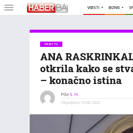
VIJESTI
BIZNIS
S
FILM I TV
ANA RASKRINKALA
otkrila kako se stv
– konačno istina
Piše
S. H.
Objavljeno
19.08. 2023.