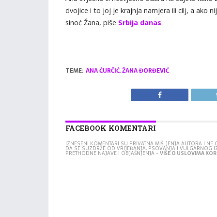
dvojice i to joj je krajnja namjera ili cilj, a ako
sinoć Žana, piše
Srbija danas
.
TEME:
ANA ĆURČIĆ
,
ŽANA ĐORĐEVIĆ
FACEBOOK KOMENTARI
IZNESENI KOMENTARI SU PRIVATNA MIŠLJENJA AUTORA I N
DA SE SUZDRŽE OD VRIJEĐANJA, PSOVANJA I VULGARNOG 
PRETHODNE NAJAVE I OBJAŠNJENJA -
VIŠE O USLOVIMA KORI