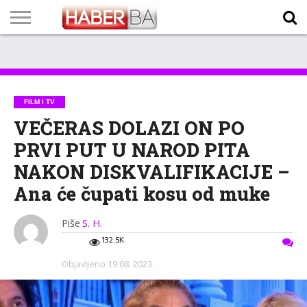
VIJESTI
BIZNIS
SPORT
SHOWBIZ
LIFESTYLE
SCI-
AUTO
ZANIMLJIVOSTI
FOTO
VIDEO
TV
VREMENSKA
STANJE NA
KURSNA
O
MARKETING
IMPRESSUM
KONTAKT
TECH
PROGRAM
PROGNOZA
PUTEVIMA
LISTA
NAMA
FILM I TV
VEČERAS DOLAZI ON PO
PRVI PUT U NAROD PITA
NAKON DISKVALIFIKACIJE –
Ana će čupati kosu od muke
Piše
S. H.
132.5K
Objavljeno
19.08. 2023.