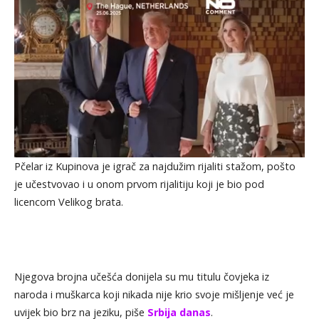
Pčelar iz Kupinova je igrač za najdužim rijaliti stažom, pošto
je učestvovao i u onom prvom rijalitiju koji je bio pod
licencom Velikog brata.
Njegova brojna učešća donijela su mu titulu čovjeka iz
naroda i muškarca koji nikada nije krio svoje mišljenje već je
uvijek bio brz na jeziku, piše
Srbija danas
.