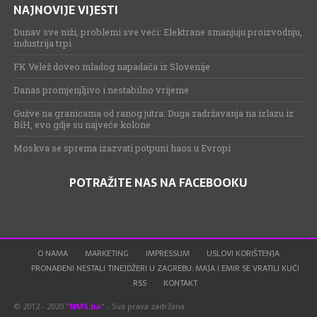
NAJNOVIJE VIJESTI
Dunav sve niži, problemi sve veći: Elektrane smanjuju proizvodnju,
industrija trpi
FK Velež doveo mladog napadača iz Slovenije
Danas promjenjljivo i nestabilno vrijeme
Gužve na granicama od ranog jutra: Duga zadržavanja na izlazu iz
BiH, evo gdje su najveće kolone
Moskva se sprema izazvati potpuni haos u Evropi
POTRAŽITE NAS NA FACEBOOKU
O NAMA
MARKETING
IMPRESSUM
USLOVI KORIŠTENJA
PRONAĐENI NESTALI TINEJDŽERI U ZAGREBU: MAJA I EMIR SE VRATILI KUĆI
RSS
KONTAKT
© 2012 - 2020 "
NMS.ba
" - Sva prava zadržana.