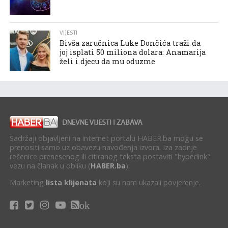
VIJESTI
Bivša zaručnica Luke Dončića traži da
joj isplati 50 miliona dolara: Anamarija
želi i djecu da mu oduzme
Sadržaji objavljeni na internet portalu HABER.ba mogu se
prenositi samo uz obavezu navođenja izvora. Iza zadnje
rečenice prenesenog ili citiranog teksta postaviti "hyperlink"
vezu na članak u obliku (
HABER.ba
).
Marketing
lista klijenata
koji su nam ukazali povjerenje.
ok