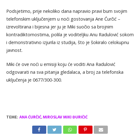
Podsjetimo, prije nekoliko dana napravio pravi bum svojim
telefonskim uključenjem u noći gostovanja Ane Ćurčić –
izrevoltirana i bijesna jer ju je Miki suočio sa brojnim
kontradiktornostima, polila je voditeljku Anu Radulović sokom
i demonstrativno izjurila iz studija, što je šokiralo celokupnu
javnost.
Miki će ove noći u emisiji koju će voditi Ana Radulović
odgovarati na sva pitanja gledalaca, a broj za telefonska
uključenja je 0677/300-300.
TEME:
ANA ĆURČIĆ
,
MIROSLAV MIKI ĐURIČIĆ