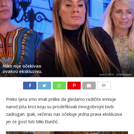
Niko nije očekivao
ovakvu ekskluzivu.
ANA ĆURČIĆ - SCREENSHOT
KOMENTARI
Preko ljeta smo imali prilike da gledamo različite emisije
narod pita kroz koju su prodefilovali mnogobrojni bivši
zadrugari. Ipak, večeras nas očekuje jedna prava ekskluziva
jer će gost biti Miki Đuričić.