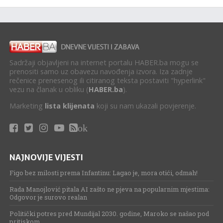
Sadržaji objavljeni na internet portalu HABER.ba mogu se
prenositi samo uz obavezu navođenja izvora. Iza zadnje
rečenice prenesenog ili citiranog teksta postaviti "hyperlink"
vezu na članak u obliku (
HABER.ba
).
Marketing
lista klijenata
koji su nam ukazali povjerenje.
ok
NAJNOVIJE VIJESTI
Figo bez milosti prema Infantinu: Lagao je, mora otići, odmah!
Rada Manojlović pitala AI zašto ne pjeva na popularnim mjestima:
Odgovor je surovo realan
Politički potres pred Mundijal 2030. godine, Maroko se našao pod
pritiskom