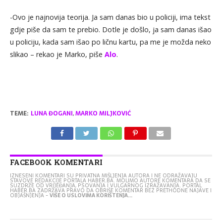
-Ovo je najnovija teorija. Ja sam danas bio u policiji, ima tekst
gdje piše da sam te prebio. Dotle je došlo, ja sam danas išao
u policiju, kada sam išao po ličnu kartu, pa me je možda neko
slikao – rekao je Marko, piše
Alo
.
TEME:
LUNA ĐOGANI
,
MARKO MILJKOVIĆ
FACEBOOK KOMENTARI
IZNESENI KOMENTARI SU PRIVATNA MIŠLJENJA AUTORA I NE ODRAŽAVAJU
STAVOVE REDAKCIJE PORTALA HABER.BA. MOLIMO AUTORE KOMENTARA DA SE
SUZDRŽE OD VRIJEĐANJA, PSOVANJA I VULGARNOG IZRAŽAVANJA. PORTAL
HABER.BA ZADRŽAVA PRAVO DA OBRIŠE KOMENTAR BEZ PRETHODNE NAJAVE I
OBJAŠNJENJA -
VIŠE O USLOVIMA KORIŠTENJA...