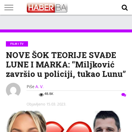
VIJESTI
BIZNIS
SPORT
SHOWBIZ
LIFESTYLE
SCI-
AUTO
ZANIMLJIVOSTI
FOTO
VIDEO
TV
VREMENSKA
STANJE NA
KURSNA
O
MARKETING
IMPRESSUM
KONTAKT
TECH
PROGRAM
PROGNOZA
PUTEVIMA
LISTA
NAMA
FILM I TV
NOVE ŠOK TEORIJE SVAĐE
LUNE I MARKA: “Miljković
završio u policiji, tukao Lunu”
Piše
A. V.
48.8K
Objavljeno
15.03. 2023.