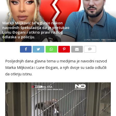
Marko Miljković se oglasio nakon
navodnih špekulacija da je pretukao
Lunu Đogani i otkrio pravi razlog
odlaska u policiju.
LUNA I MARKO - PRESSMEDIA
KOMENTARI
Posljednjih dana glavna tema u medijima je navodni razvod
Marka Miljkovića i Lune Đogani, a njih dvoje su sada odlučili
da otkriju istinu.