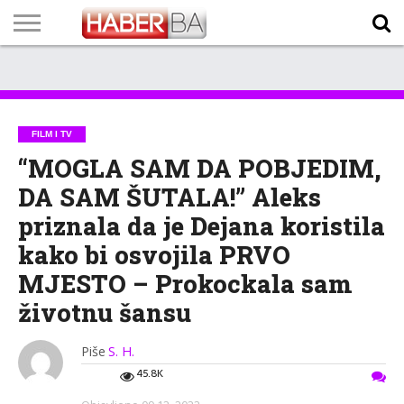
VIJESTI
BIZNIS
SPORT
SHOWBIZ
LIFESTYLE
SCI-
AUTO
ZANIMLJIVOSTI
FOTO
VIDEO
TV
VREMENSKA
STANJE NA
KURSNA
O
MARKETING
IMPRESSUM
KONTAKT
TECH
PROGRAM
PROGNOZA
PUTEVIMA
LISTA
NAMA
FILM I TV
“MOGLA SAM DA POBJEDIM,
DA SAM ŠUTALA!” Aleks
priznala da je Dejana koristila
kako bi osvojila PRVO
MJESTO – Prokockala sam
životnu šansu
Piše
S. H.
45.8K