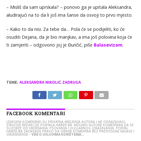
– Misliš da sam uprskala? – ponovo ga je upitala Aleksandra,
aludirajući na to da li još ima šanse da osvoji to prvo mjesto.
– Kako to da nisi. Za tebe da… Pola će se podijeliti, ko će
osuditi Dejana, da je bio manjkav, a ima još polovina koja će
ti zamjeriti – odgovorio joj je Đuričić, piše
Balasevizam
.
TEME:
ALEKSANDRA NIKOLIĆ
,
ZADRUGA
FACEBOOK KOMENTARI
IZNESENI KOMENTARI SU PRIVATNA MIŠLJENJA AUTORA I NE ODRAŽAVAJU
STAVOVE REDAKCIJE PORTALA HABER.BA. MOLIMO AUTORE KOMENTARA DA SE
SUZDRŽE OD VRIJEĐANJA, PSOVANJA I VULGARNOG IZRAŽAVANJA. PORTAL
HABER.BA ZADRŽAVA PRAVO DA OBRIŠE KOMENTAR BEZ PRETHODNE NAJAVE I
OBJAŠNJENJA -
VIŠE O USLOVIMA KORIŠTENJA...