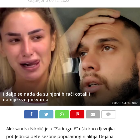
Objavljeno
09.12. 2022.
I dalje se nada da su njeni birači ostali i
da nije sve pokvarila.
DEJAN I ALEKS - NOVI
KOMENTARI
Aleksandra Nikolić je u “Zadrugu 6” ušla kao dJevojka
pobJednika pete sezone popularnog rijalitija Dejana