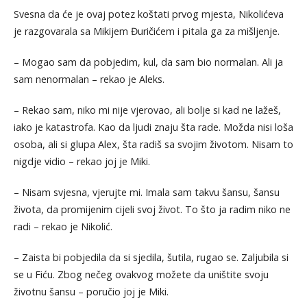
Svesna da će je ovaj potez koštati prvog mjesta, Nikolićeva
je razgovarala sa Mikijem Đuričićem i pitala ga za mišljenje.
– Mogao sam da pobjedim, kul, da sam bio normalan. Ali ja
sam nenormalan – rekao je Aleks.
– Rekao sam, niko mi nije vjerovao, ali bolje si kad ne lažeš,
iako je katastrofa. Kao da ljudi znaju šta rade. Možda nisi loša
osoba, ali si glupa Alex, šta radiš sa svojim životom. Nisam to
nigdje vidio – rekao joj je Miki.
– Nisam svjesna, vjerujte mi. Imala sam takvu šansu, šansu
života, da promijenim cijeli svoj život. To što ja radim niko ne
radi – rekao je Nikolić.
– Zaista bi pobjedila da si sjedila, šutila, rugao se. Zaljubila si
se u Fiću. Zbog nečeg ovakvog možete da uništite svoju
životnu šansu – poručio joj je Miki.