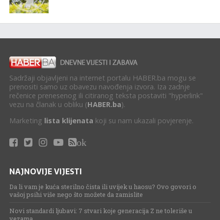
Sadržaji objavljeni na internet portalu HABER.ba mogu se
prenositi samo uz obavezu navođenja izvora. Iza zadnje
rečenice prenesenog ili citiranog teksta postaviti "hyperlink"
vezu na članak u obliku (
HABER.ba
).
Marketing
lista klijenata
koji su nam ukazali povjerenje.
ok
NAJNOVIJE VIJESTI
Da li vam je kuća sterilno čista ili uvijek u haosu? Ovo govori o
vašoj psihi više nego što možete da zamislite
Novi standardi ljubavi: 7 stvari koje generacija Z ne toleriše u
vezama