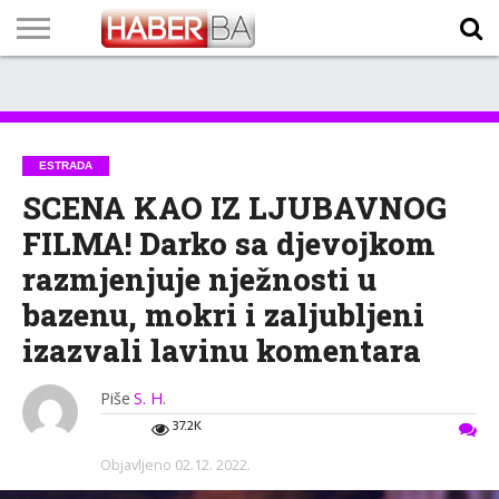
VIJESTI
BIZNIS
SPORT
SHOWBIZ
LIFESTYLE
SCI-
AUTO
ZANIMLJIVOSTI
FOTO
VIDEO
TV
VREMENSKA
STANJE NA
KURSNA
O
MARKETING
IMPRESSUM
KONTAKT
TECH
PROGRAM
PROGNOZA
PUTEVIMA
LISTA
NAMA
ESTRADA
SCENA KAO IZ LJUBAVNOG
FILMA! Darko sa djevojkom
razmjenjuje nježnosti u
bazenu, mokri i zaljubljeni
izazvali lavinu komentara
Piše
S. H.
37.2K
Objavljeno
02.12. 2022.