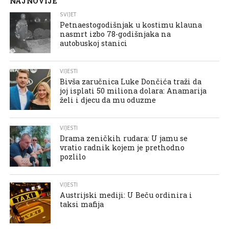
NAJNOVIJE
SVIJET
Petnaestogodišnjak u kostimu klauna
nasmrt izbo 78-godišnjaka na
autobuskoj stanici
VIJESTI
Bivša zaručnica Luke Dončića traži da
joj isplati 50 miliona dolara: Anamarija
želi i djecu da mu oduzme
VIJESTI
Drama zeničkih rudara: U jamu se
vratio radnik kojem je prethodno
pozlilo
VIJESTI
Austrijski mediji: U Beču ordinira i
taksi mafija