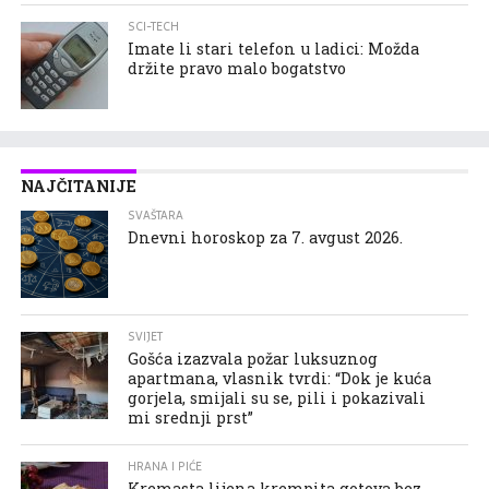
SCI-TECH
Imate li stari telefon u ladici: Možda
držite pravo malo bogatstvo
NAJČITANIJE
SVAŠTARA
Dnevni horoskop za 7. avgust 2026.
SVIJET
Gošća izazvala požar luksuznog
apartmana, vlasnik tvrdi: “Dok je kuća
gorjela, smijali su se, pili i pokazivali
mi srednji prst”
HRANA I PIĆE
Kremasta lijena krempita gotova bez