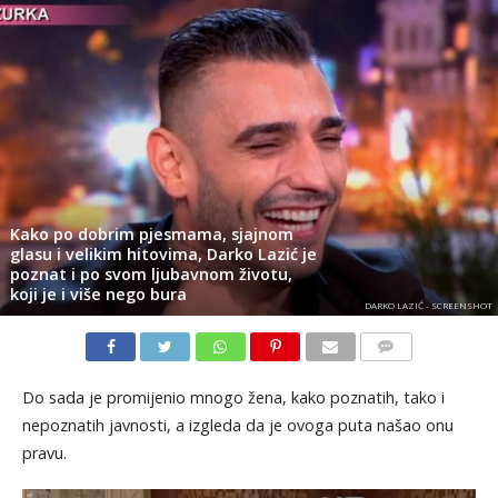
Kako po dobrim pjesmama, sjajnom
glasu i velikim hitovima, Darko Lazić je
poznat i po svom ljubavnom životu,
koji je i više nego bura
DARKO LAZIĆ - SCREENSHOT
KOMENTARI
Do sada je promijenio mnogo žena, kako poznatih, tako i
nepoznatih javnosti, a izgleda da je ovoga puta našao onu
pravu.