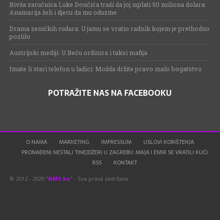
Bivša zaručnica Luke Dončića traži da joj isplati 50 miliona dolara:
Anamarija želi i djecu da mu oduzme
Drama zeničkih rudara: U jamu se vratio radnik kojem je prethodno
pozlilo
Austrijski mediji: U Beču ordinira i taksi mafija
Imate li stari telefon u ladici: Možda držite pravo malo bogatstvo
POTRAŽITE NAS NA FACEBOOKU
O NAMA
MARKETING
IMPRESSUM
USLOVI KORIŠTENJA
PRONAĐENI NESTALI TINEJDŽERI U ZAGREBU: MAJA I EMIR SE VRATILI KUĆI
RSS
KONTAKT
© 2012 - 2020 "
NMS.ba
" - Sva prava zadržana.