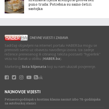
puno truda: Potrebna su samo četiri
sastojka
Sadržaji objavljeni na internet portalu HABER.ba mogu se
prenositi samo uz obavezu navođenja izvora. Iza zadnje
rečenice prenesenog ili citiranog teksta postaviti "hyperlink"
vezu na članak u obliku (
HABER.ba
).
Marketing
lista klijenata
koji su nam ukazali povjerenje.
ok
NAJNOVIJE VIJESTI
Petnaestogodišnjak u kostimu klauna nasmrt izbo 78-godišnjaka
na autobuskoj stanici