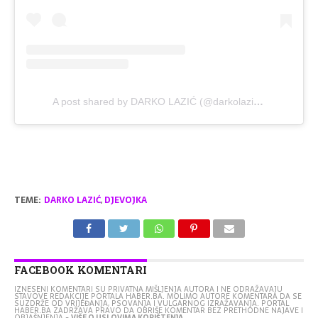
A post shared by DARKO LAZIĆ (@darkolazicofficial)
TEME:
DARKO LAZIĆ
,
DJEVOJKA
FACEBOOK KOMENTARI
IZNESENI KOMENTARI SU PRIVATNA MIŠLJENJA AUTORA I NE ODRAŽAVAJU
STAVOVE REDAKCIJE PORTALA HABER.BA. MOLIMO AUTORE KOMENTARA DA SE
SUZDRŽE OD VRIJEĐANJA, PSOVANJA I VULGARNOG IZRAŽAVANJA. PORTAL
HABER.BA ZADRŽAVA PRAVO DA OBRIŠE KOMENTAR BEZ PRETHODNE NAJAVE I
OBJAŠNJENJA -
VIŠE O USLOVIMA KORIŠTENJA...