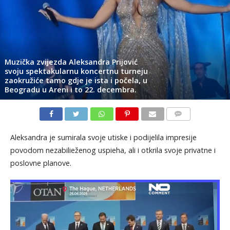
Muzička zvijezda Aleksandra Prijović
svoju spektakularnu koncertnu turneju
zaokružiće tamo gdje je ista i počela, u
Beogradu u Areni i to 22. decembra.
KOMENTARI
Aleksandra je sumirala svoje utiske i podijelila impresije
povodom nezabilieženog uspieha, ali i otkrila svoje privatne i
poslovne planove.