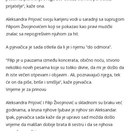
prijatelje”, kaže ona.
Aleksandra Prijović svoju karijeru vodi u saradnji sa suprugom
Filipom Živojinovićem koji se pokazao kao pravi muzički
znalac sa nepogrešivim njuhom za hit.
A pjevačica je sada otkrila da li je i njemu “do odmora”.
“Filip je u pauzama između koncerata, obično noću, stvorio
nekoliko novih pesama koje su toliko divne, da mi je došlo da
ih iste večeri otpevam i objavim . Ali, poznavajući njega, tek
će on da piše, briše i smišlja”, kaže pjevačica.
Vrijeme je za prinovu
Aleksandra Prijović i Filip Živojinović u skladnom su braku već
godinama, a kruna njihove ljubavi je njihov sin Aleksandar.
Ipak, pjevačica sada kaže da je upravo sad možda došlo
vrijeme da mališan dobije brata ili sestru i da se njihova