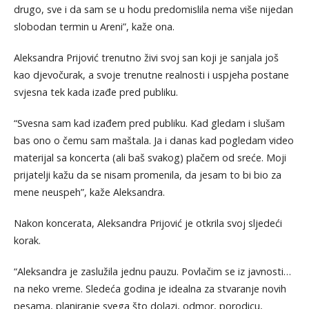
drugo, sve i da sam se u hodu predomislila nema više nijedan
slobodan termin u Areni”, kaže ona.
Aleksandra Prijović trenutno živi svoj san koji je sanjala još
kao djevočurak, a svoje trenutne realnosti i uspjeha postane
svjesna tek kada izađe pred publiku.
“Svesna sam kad izađem pred publiku. Kad gledam i slušam
bas ono o čemu sam maštala. Ja i danas kad pogledam video
materijal sa koncerta (ali baš svakog) plačem od sreće. Moji
prijatelji kažu da se nisam promenila, da jesam to bi bio za
mene neuspeh”, kaže Aleksandra.
Nakon koncerata, Aleksandra Prijović je otkrila svoj sljedeći
korak.
“Aleksandra je zaslužila jednu pauzu. Povlačim se iz javnosti…
na neko vreme. Sledeća godina je idealna za stvaranje novih
pesama, planiranje svega što dolazi, odmor, porodicu,