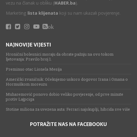
vezu na članak u obliku (
HABER.ba
).
Marketing
lista klijenata
koji su nam ukazali povjerenje.
ok
NAJNOVIJE VIJESTI
Hronični bolesnici moraju da obrate pažnju na ovo tokom
ljetovanja: Pravilo broj 1.
Preminuo otac Lionela Mesija
Američki zvaničnik: Očekujemo uskoro dogovor Irana i Omana o
Hormuškom moreuzu
Muharemović ponovo dobio veliko povjerenje, od prve minute
protiv Lajpciga
Stotine miliona za uvezena auta: Ferrari najskuplji, hibrida sve više
POTRAŽITE NAS NA FACEBOOKU