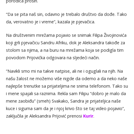
porodica proširi.
“Da se pita naš sin, odavno je trebalo društvo da dođe. Tako
da, verovatno je i vreme”, kazala je pjevačica.
Na društvenim mrežama pojavio se snimak Filipa Živojinovića
koji grli pjevačicu Sandru Afriku, dok je Aleksandra takođe za
stolom sa njima, a na buru na mrežama koja se podigla tim
povodom Prijovićka odgovara na sljedeći način.
“Navikli smo mi na takve natpise, ali ne i oguglali na njih. Na
našu žalost ne možemo više nigde da odemo a da neko naše
najlepše trenutke sa prijateljima ne snima telefonom. Tako su
i mene spajali sa raznima. Rekla sam Filipu “dobro je malo da
mene zaobiđu” (smeh) Svakako, Sandra je prijateljica naše
kuce i sigurna sam da je i njoj krivo što se taj video pojavio”,
zaključila je Aleksandra Prijović prenosi
Kurir
.