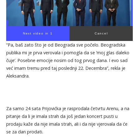
Next video in 1
Cancel
“Pa, baš zato što je od Beograda sve počelo. Beogradska
publika mi je prva verovala i pomogla da se ‘moj glas daleko
čuje’. Posebne emocije nosim od tog prvog dana. I evo sad
već imam tremu pred taj poslednji 22. Decembra”, rekla je
Aleksandra.
Za samo 24 sata Prijovićka je rasprodala četvrtu Arenu, a na
pitanje da li je imala strah da još jedan koncert pusti u
prodaju kaže da nije imala strah, ali i da nije vjerovala da će
se za dan prodati.