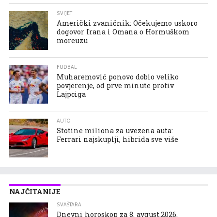
SVIJET
Američki zvaničnik: Očekujemo uskoro
dogovor Irana i Omana o Hormuškom
moreuzu
FUDBAL
Muharemović ponovo dobio veliko
povjerenje, od prve minute protiv
Lajpciga
AUTO
Stotine miliona za uvezena auta:
Ferrari najskuplji, hibrida sve više
NAJČITANIJE
SVAŠTARA
Dnevni horoskop za 8. avgust.2026.