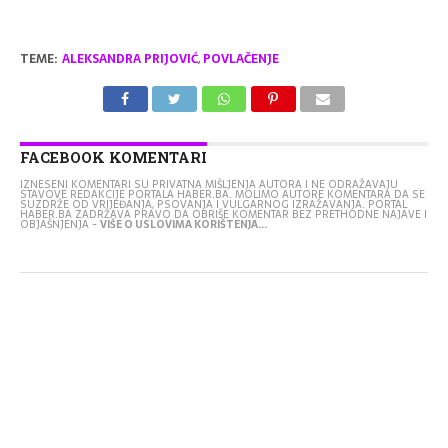
TEME:
ALEKSANDRA PRIJOVIĆ
,
POVLAČENJE
FACEBOOK KOMENTARI
IZNESENI KOMENTARI SU PRIVATNA MIŠLJENJA AUTORA I NE ODRAŽAVAJU
STAVOVE REDAKCIJE PORTALA HABER.BA. MOLIMO AUTORE KOMENTARA DA SE
SUZDRŽE OD VRIJEĐANJA, PSOVANJA I VULGARNOG IZRAŽAVANJA. PORTAL
HABER.BA ZADRŽAVA PRAVO DA OBRIŠE KOMENTAR BEZ PRETHODNE NAJAVE I
OBJAŠNJENJA -
VIŠE O USLOVIMA KORIŠTENJA...