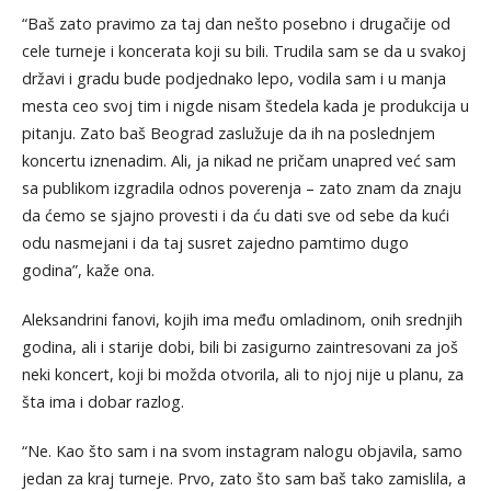
“Baš zato pravimo za taj dan nešto posebno i drugačije od
cele turneje i koncerata koji su bili. Trudila sam se da u svakoj
državi i gradu bude podjednako lepo, vodila sam i u manja
mesta ceo svoj tim i nigde nisam štedela kada je produkcija u
pitanju. Zato baš Beograd zaslužuje da ih na poslednjem
koncertu iznenadim. Ali, ja nikad ne pričam unapred već sam
sa publikom izgradila odnos poverenja – zato znam da znaju
da ćemo se sjajno provesti i da ću dati sve od sebe da kući
odu nasmejani i da taj susret zajedno pamtimo dugo
godina”, kaže ona.
Aleksandrini fanovi, kojih ima među omladinom, onih srednjih
godina, ali i starije dobi, bili bi zasigurno zaintresovani za još
neki koncert, koji bi možda otvorila, ali to njoj nije u planu, za
šta ima i dobar razlog.
“Ne. Kao što sam i na svom instagram nalogu objavila, samo
jedan za kraj turneje. Prvo, zato što sam baš tako zamislila, a