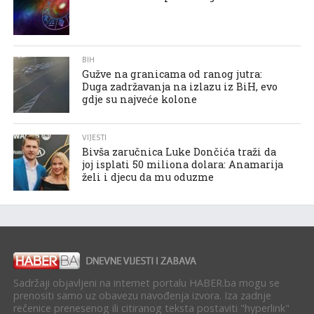
BIH
Gužve na granicama od ranog jutra:
Duga zadržavanja na izlazu iz BiH, evo
gdje su najveće kolone
VIJESTI
Bivša zaručnica Luke Dončića traži da
joj isplati 50 miliona dolara: Anamarija
želi i djecu da mu oduzme
Sadržaji objavljeni na internet portalu HABER.ba mogu se
prenositi samo uz obavezu navođenja izvora. Iza zadnje
rečenice prenesenog ili citiranog teksta postaviti "hyperlink"