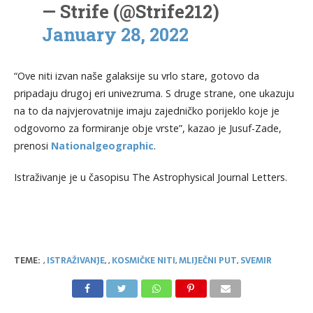
— Strife (@Strife212)
January 28, 2022
“Ove niti izvan naše galaksije su vrlo stare, gotovo da
pripadaju drugoj eri univezruma. S druge strane, one ukazuju
na to da najvjerovatnije imaju zajedničko porijeklo koje je
odgovorno za formiranje obje vrste”, kazao je Jusuf-Zade,
prenosi
Nationalgeographic
.
Istraživanje je u časopisu The Astrophysical Journal Letters.
TEME:
,
ISTRAŽIVANJE
,
,
KOSMIČKE NITI
,
MLIJEČNI PUT
,
SVEMIR