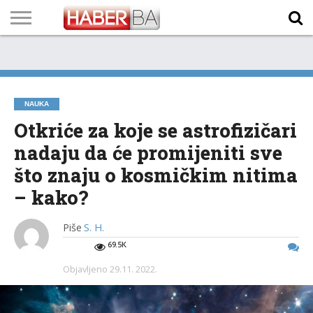
VIJESTI
BIZNIS
SPORT
SHOWBIZ
LIFESTYLE
SCI-
AUTO
ZANIMLJIVOSTI
FOTO
VIDEO
TV
VREMENSKA
STANJE NA
KURSNA
O
MARKETING
IMPRESSUM
KONTAKT
TECH
PROGRAM
PROGNOZA
PUTEVIMA
LISTA
NAMA
NAUKA
Otkriće za koje se astrofizičari
nadaju da će promijeniti sve
što znaju o kosmičkim nitima
– kako?
Piše
S. H.
69.5K
Objavljeno
29.11. 2022.