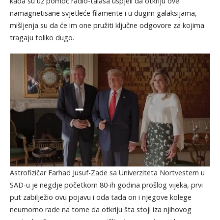
kada su uz pomoć radio-talasa uspjeli da otkriju ove
namagnetisane svjetleće filamente i u dugim galaksijama,
mišljenja su da će im one pružiti ključne odgovore za kojima
tragaju toliko dugo.
Astrofizičar Farhad Jusuf-Zade sa Univerziteta Nortvestern u
SAD-u je negdje početkom 80-ih godina prošlog vijeka, prvi
put zabilježio ovu pojavu i oda tada on i njegove kolege
neumorno rade na tome da otkriju šta stoji iza njihovog