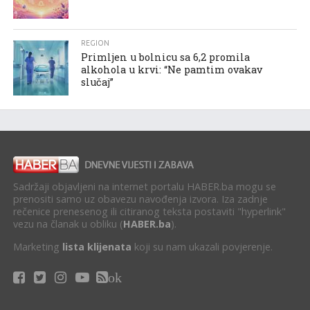
REGION
Primljen u bolnicu sa 6,2 promila
alkohola u krvi: “Ne pamtim ovakav
slučaj”
Sadržaji objavljeni na internet portalu HABER.ba mogu se
prenositi samo uz obavezu navođenja izvora. Iza zadnje
rečenice prenesenog ili citiranog teksta postaviti "hyperlink"
vezu na članak u obliku (
HABER.ba
).
Marketing
lista klijenata
koji su nam ukazali povjerenje.
ok