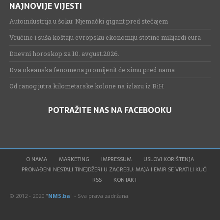
NAJNOVIJE VIJESTI
Autoindustrija u šoku: Njemački gigant pred stečajem
Vrućine i suša koštaju evropsku ekonomiju stotine milijardi eura
Dnevni horoskop za 10. avgust.2026.
Dva okeanska fenomena promijenit će zimu pred nama
Od ranog jutra kilometarske kolone na izlazu iz BiH
POTRAŽITE NAS NA FACEBOOKU
O NAMA
MARKETING
IMPRESSUM
USLOVI KORIŠTENJA
PRONAĐENI NESTALI TINEJDŽERI U ZAGREBU: MAJA I EMIR SE VRATILI KUĆI
RSS
KONTAKT
© 2012 - 2020 "
NMS.ba
" - Sva prava zadržana.