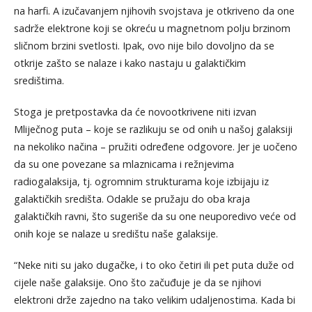
na harfi. A izučavanjem njihovih svojstava je otkriveno da one
sadrže elektrone koji se okreću u magnetnom polju brzinom
sličnom brzini svetlosti. Ipak, ovo nije bilo dovoljno da se
otkrije zašto se nalaze i kako nastaju u galaktičkim
središtima.
Stoga je pretpostavka da će novootkrivene niti izvan
Mliječnog puta – koje se razlikuju se od onih u našoj galaksiji
na nekoliko načina – pružiti određene odgovore. Jer je uočeno
da su one povezane sa mlaznicama i režnjevima
radiogalaksija, tj. ogromnim strukturama koje izbijaju iz
galaktičkih središta. Odakle se pružaju do oba kraja
galaktičkih ravni, što sugeriše da su one neuporedivo veće od
onih koje se nalaze u središtu naše galaksije.
“Neke niti su jako dugačke, i to oko četiri ili pet puta duže od
cijele naše galaksije. Ono što začuđuje je da se njihovi
elektroni drže zajedno na tako velikim udaljenostima. Kada bi