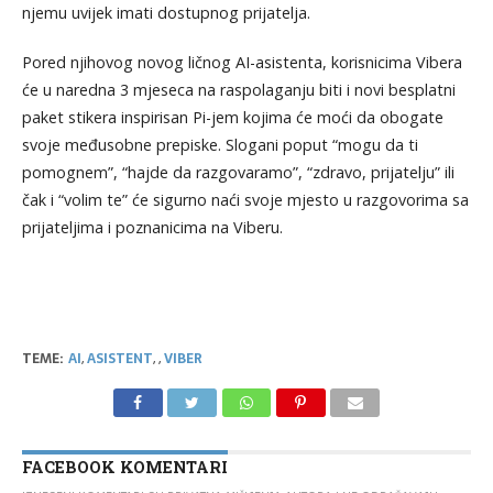
njemu uvijek imati dostupnog prijatelja.
Pored njihovog novog ličnog AI-asistenta, korisnicima Vibera
će u naredna 3 mjeseca na raspolaganju biti i novi besplatni
paket stikera inspirisan Pi-jem kojima će moći da obogate
svoje međusobne prepiske. Slogani poput “mogu da ti
pomognem”, “hajde da razgovaramo”, “zdravo, prijatelju” ili
čak i “volim te” će sigurno naći svoje mjesto u razgovorima sa
prijateljima i poznanicima na Viberu.
TEME:
AI
,
ASISTENT
,
,
VIBER
FACEBOOK KOMENTARI