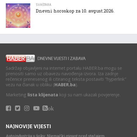
SVAŠTARA
Dnevni horoskop za 10. avgust.2026.
Sadržaji objavljeni na internet portalu HABER.ba mogu se
prenositi samo uz obavezu navođenja izvora. Iza zadnje
rečenice prenesenog ili citiranog teksta postaviti "hyperlink"
vezu na članak u obliku (
HABER.ba
).
Marketing
lista klijenata
koji su nam ukazali povjerenje.
ok
NAJNOVIJE VIJESTI
Autoindustrija u šoku: Njemački gigant pred stečajem