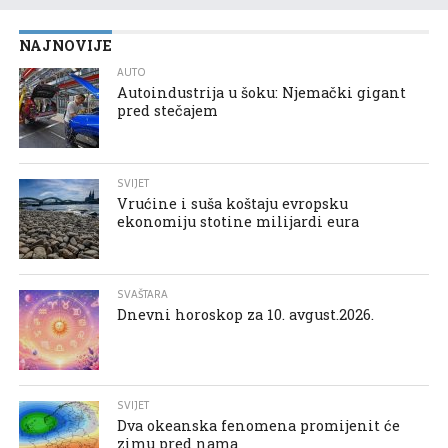
NAJNOVIJE
AUTO
Autoindustrija u šoku: Njemački gigant
pred stečajem
SVIJET
Vrućine i suša koštaju evropsku
ekonomiju stotine milijardi eura
SVAŠTARA
Dnevni horoskop za 10. avgust.2026.
SVIJET
Dva okeanska fenomena promijenit će
zimu pred nama