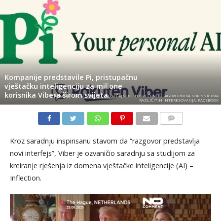
Kompanije predstavile Pi, pristupačnu
vještačku inteligenciju za milione
korisnika Vibera širom svijeta.
PI PREDSTAVLJA IZUZETNO SAOSEĆAJNOG I POSVEĆENOG SAGOVORNIKA KORISNICIMA
RAZLIČITIH INTERESOVANJA. FACEBOOK
KOMENTARI
Kroz saradnju inspirisanu stavom da “razgovor predstavlja
novi interfejs”, Viber je ozvaničio saradnju sa studijom za
kreiranje rješenja iz domena vještačke inteligencije (AI) –
Inflection.