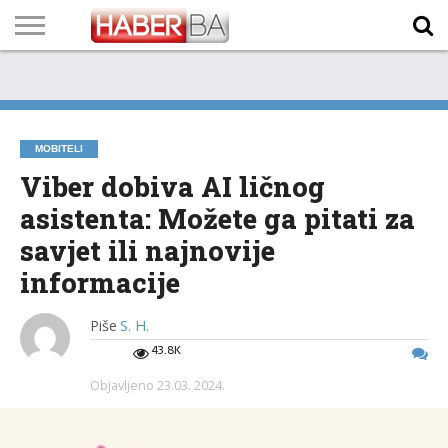
VIJESTI
BIZNIS
SPORT
SHOWBIZ
LIFESTYLE
SCI-
AUTO
ZANIMLJIVOSTI
FOTO
VIDEO
TV
VREMENSKA
STANJE NA
KURSNA
O
MARKETING
IMPRESSUM
KONTAKT
TECH
PROGRAM
PROGNOZA
PUTEVIMA
LISTA
NAMA
MOBITELI
Viber dobiva AI ličnog
asistenta: Možete ga pitati za
savjet ili najnovije
informacije
Piše
S. H.
43.8K
Objavljeno
23.03. 2024.