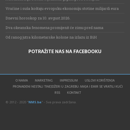
Vrućine i suša koštaju evropsku ekonomiju stotine milijardi eura
Dnevni horoskop za 10. avgust.2026.
Dva okeanska fenomena promijenit će zimu pred nama
Od ranog jutra kilometarske kolone na izlazu iz BiH
POTRAŽITE NAS NA FACEBOOKU
O NAMA
MARKETING
IMPRESSUM
USLOVI KORIŠTENJA
PRONAĐENI NESTALI TINEJDŽERI U ZAGREBU: MAJA I EMIR SE VRATILI KUĆI
RSS
KONTAKT
© 2012 - 2020 "
NMS.ba
" - Sva prava zadržana.