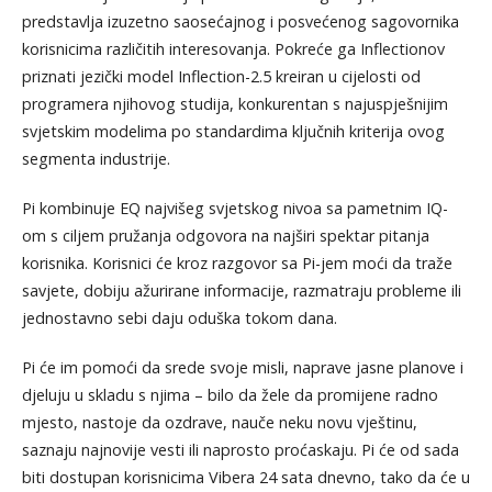
predstavlja izuzetno saosećajnog i posvećenog sagovornika
korisnicima različitih interesovanja. Pokreće ga Inflectionov
priznati jezički model Inflection-2.5 kreiran u cijelosti od
programera njihovog studija, konkurentan s najuspješnijim
svjetskim modelima po standardima ključnih kriterija ovog
segmenta industrije.
Pi kombinuje EQ najvišeg svjetskog nivoa sa pametnim IQ-
om s ciljem pružanja odgovora na najširi spektar pitanja
korisnika. Korisnici će kroz razgovor sa Pi-jem moći da traže
savjete, dobiju ažurirane informacije, razmatraju probleme ili
jednostavno sebi daju oduška tokom dana.
Pi će im pomoći da srede svoje misli, naprave jasne planove i
djeluju u skladu s njima – bilo da žele da promijene radno
mjesto, nastoje da ozdrave, nauče neku novu vještinu,
saznaju najnovije vesti ili naprosto proćaskaju. Pi će od sada
biti dostupan korisnicima Vibera 24 sata dnevno, tako da će u