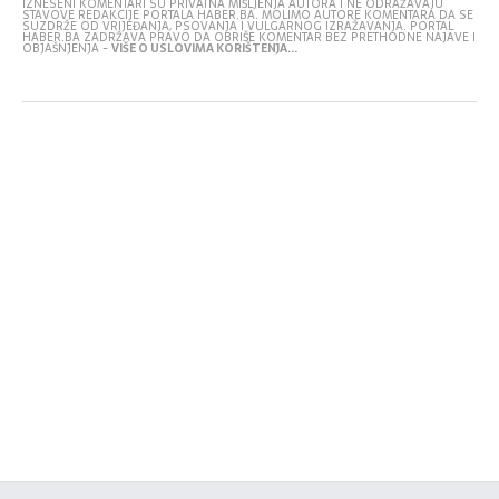
IZNESENI KOMENTARI SU PRIVATNA MIŠLJENJA AUTORA I NE ODRAŽAVAJU
STAVOVE REDAKCIJE PORTALA HABER.BA. MOLIMO AUTORE KOMENTARA DA SE
SUZDRŽE OD VRIJEĐANJA, PSOVANJA I VULGARNOG IZRAŽAVANJA. PORTAL
HABER.BA ZADRŽAVA PRAVO DA OBRIŠE KOMENTAR BEZ PRETHODNE NAJAVE I
OBJAŠNJENJA -
VIŠE O USLOVIMA KORIŠTENJA...