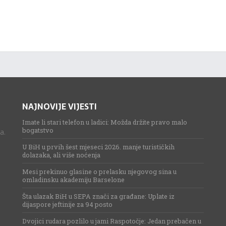
NAJNOVIJE VIJESTI
Imate li stari telefon u ladici: Možda držite pravo malo
bogatstvo
a.
U BiH u prvih šest mjeseci 2026. manje turističkih
dolazaka, ali više noćenja
Mesi prekinuo glasine o prelasku njegovog sina u
omladinsku akademiju Barselone
Šta ulazak BiH u SEPA znači za građane: Uplate iz
dijaspore jeftinije za 94 posto
Dvojici rudara pozlilo u jami Raspotočje: Jedan prebačen u