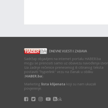
Sadržaji objavljeni na internet portalu HABER.ba
mogu se prenositi samo uz obavezu navođenja izvor
Iza zadnje rečenice prenesenog ili citiranog teksta
postaviti "hyperlink" vezu na članak u obliku
(
HABER.ba
).
Marketing
lista klijenata
koji su nam ukazali
povjerenje.
ok