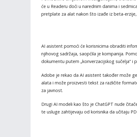
će u Readeru doći u narednim danima i sedmicam
pretplate za alat nakon što izađe iz beta-erzije
AI asistent pomoći će korisnicima obraditi inf
njihovog sadržaja, saopćila je kompanija. Pom
dokumentu putem „konverzacijskog sučelja“ i pred
Adobe je rekao da AI asistent također može gen
alata i može proizvesti tekst za različite forma
za javnost.
Drugi AI modeli kao što je ChatGPT nude čitače
te usluge zahtijevaju od korisnika da učitaju P