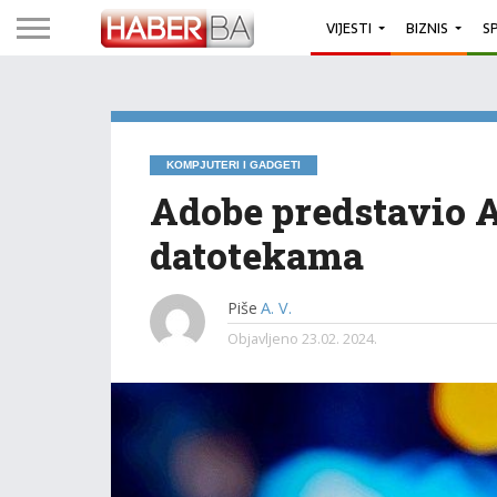
VIJESTI
BIZNIS
S
KOMPJUTERI I GADGETI
Adobe predstavio A
datotekama
Piše
A. V.
Objavljeno
23.02. 2024.