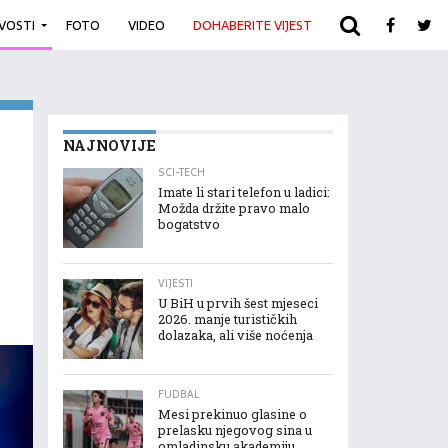
IVOSTI
FOTO
VIDEO
DOHABERITE VIJEST
ARHIVA
NAJNOVIJE
SCI-TECH
Imate li stari telefon u ladici:
Možda držite pravo malo
bogatstvo
VIJESTI
U BiH u prvih šest mjeseci
2026. manje turističkih
dolazaka, ali više noćenja
FUDBAL
Mesi prekinuo glasine o
prelasku njegovog sina u
omladinsku akademiju