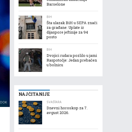
Barselone
BIH
Šta ulazak BiH u SEPA znači
za građane: Uplate iz
dijaspore jeftinije za 94
posto
BIH
Dvojici rudara pozlilo u jami
Raspotočje: Jedan prebačen
u bolnicu
NAJČITANIJE
SVAŠTARA
BOOK
Dnevni horoskop za 7.
avgust 2026.