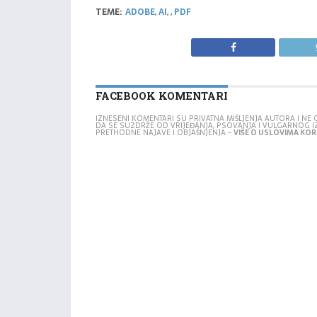
TEME:
ADOBE
,
AI
,
,
PDF
FACEBOOK KOMENTARI
IZNESENI KOMENTARI SU PRIVATNA MIŠLJENJA AUTORA I N
DA SE SUZDRŽE OD VRIJEĐANJA, PSOVANJA I VULGARNOG 
PRETHODNE NAJAVE I OBJAŠNJENJA -
VIŠE O USLOVIMA KORI