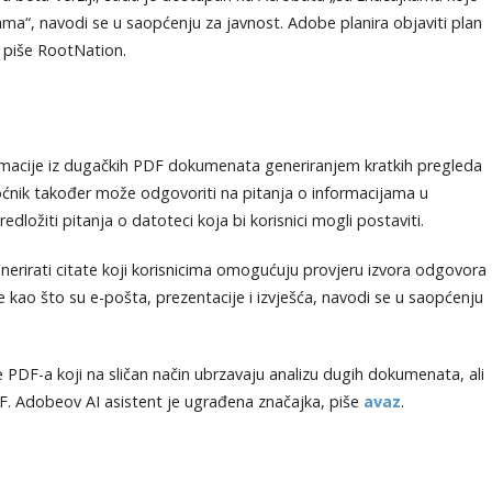
a“, navodi se u saopćenju za javnost. Adobe planira objaviti plan
, piše RootNation.
ormacije iz dugačkih PDF dokumenata generiranjem kratkih pregleda
oćnik također može odgovoriti na pitanja o informacijama u
ložiti pitanja o datoteci koja bi korisnici mogli postaviti.
erirati citate koji korisnicima omogućuju provjeru izvora odgovora
te kao što su e-pošta, prezentacije i izvješća, navodi se u saopćenju
 PDF-a koji na sličan način ubrzavaju analizu dugih dokumenata, ali
DF. Adobeov AI asistent je ugrađena značajka, piše
avaz
.