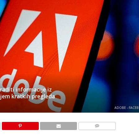
aditi informacije iz
jem kratkih pregleda
ADOBE - FACE
KOMENTARI