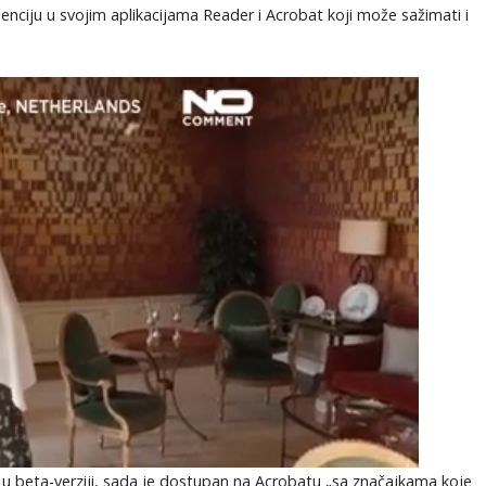
nciju u svojim aplikacijama Reader i Acrobat koji može sažimati i
u beta-verziji, sada je dostupan na Acrobatu „sa značajkama koje