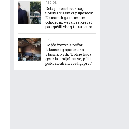
REGION
Detalji monstruoznog
ubistva vlasnika piljarnica:
Namamili ga intimnim
odnosom, vezali za krevet
pa ugušili zbog 11.000 eura
SVIJET
Gošća izazvala požar
luksuznog apartmana,
vlasnik tvrdi: “Dok je kuća
gorjela, smijali su se, pili i
pokazivali mi srednji prst”