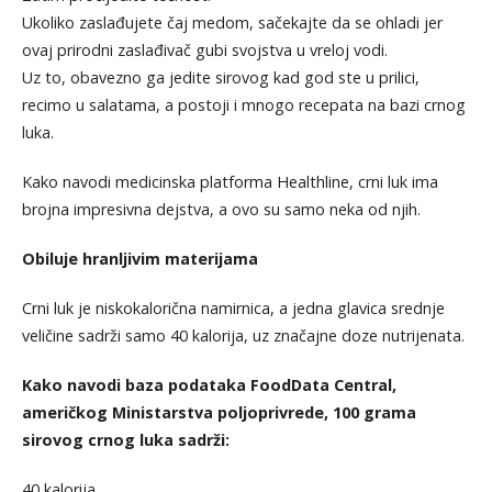
Ukoliko zaslađujete čaj medom, sačekajte da se ohladi jer
ovaj prirodni zaslađivač gubi svojstva u vreloj vodi.
Uz to, obavezno ga jedite sirovog kad god ste u prilici,
recimo u salatama, a postoji i mnogo recepata na bazi crnog
luka.
Kako navodi medicinska platforma Healthline, crni luk ima
brojna impresivna dejstva, a ovo su samo neka od njih.
Obiluje hranljivim materijama
Crni luk je niskokalorična namirnica, a jedna glavica srednje
veličine sadrži samo 40 kalorija, uz značajne doze nutrijenata.
Kako navodi baza podataka FoodData Central,
američkog Ministarstva poljoprivrede, 100 grama
sirovog crnog luka sadrži:
40 kalorija