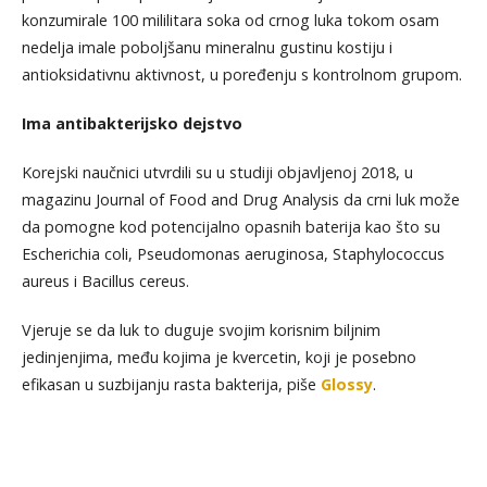
konzumirale 100 mililitara soka od crnog luka tokom osam
nedelja imale poboljšanu mineralnu gustinu kostiju i
antioksidativnu aktivnost, u poređenju s kontrolnom grupom.
Ima antibakterijsko dejstvo
Korejski naučnici utvrdili su u studiji objavljenoj 2018, u
magazinu Journal of Food and Drug Analysis da crni luk može
da pomogne kod potencijalno opasnih baterija kao što su
Escherichia coli, Pseudomonas aeruginosa, Staphylococcus
aureus i Bacillus cereus.
Vjeruje se da luk to duguje svojim korisnim biljnim
jedinjenjima, među kojima je kvercetin, koji je posebno
efikasan u suzbijanju rasta bakterija, piše
Glossy
.