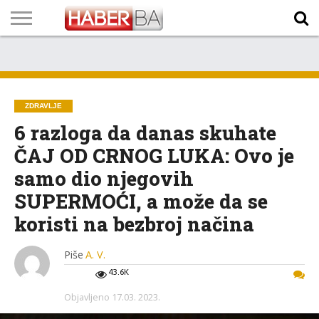
VIJESTI
BIZNIS
SPORT
SHOWBIZ
LIFESTYLE
SCI-
AUTO
ZANIMLJIVOSTI
FOTO
VIDEO
TV
VREMENSKA
STANJE NA
KURSNA
O
MARKETING
IMPRESSUM
KONTAKT
TECH
PROGRAM
PROGNOZA
PUTEVIMA
LISTA
NAMA
ZDRAVLJE
6 razloga da danas skuhate
ČAJ OD CRNOG LUKA: Ovo je
samo dio njegovih
SUPERMOĆI, a može da se
koristi na bezbroj načina
Piše
A. V.
43.6K
Objavljeno
17.03. 2023.