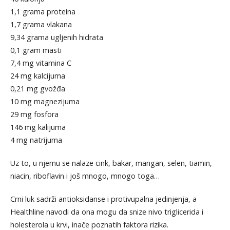
1,1 grama proteina
1,7 grama vlakana
9,34 grama ugljenih hidrata
0,1 gram masti
7,4 mg vitamina C
24 mg kalcijuma
0,21 mg gvožđa
10 mg magnezijuma
29 mg fosfora
146 mg kalijuma
4 mg natrijuma
Uz to, u njemu se nalaze cink, bakar, mangan, selen, tiamin,
niacin, riboflavin i još mnogo, mnogo toga…
Crni luk sadrži antioksidanse i protivupalna jedinjenja, a
Healthline navodi da ona mogu da snize nivo triglicerida i
holesterola u krvi, inače poznatih faktora rizika.