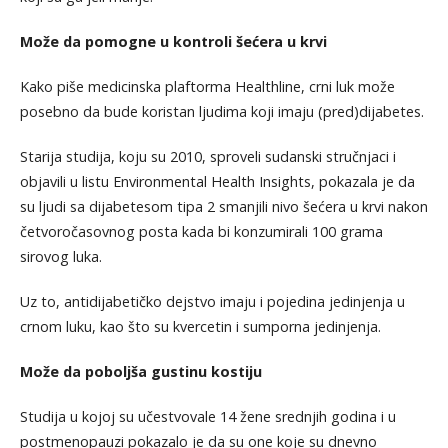
Može da pomogne u kontroli šećera u krvi
Kako piše medicinska plaftorma Healthline, crni luk može
posebno da bude koristan ljudima koji imaju (pred)dijabetes.
Starija studija, koju su 2010, sproveli sudanski stručnjaci i
objavili u listu Environmental Health Insights, pokazala je da
su ljudi sa dijabetesom tipa 2 smanjili nivo šećera u krvi nakon
četvoročasovnog posta kada bi konzumirali 100 grama
sirovog luka.
Uz to, antidijabetičko dejstvo imaju i pojedina jedinjenja u
crnom luku, kao što su kvercetin i sumporna jedinjenja.
Može da poboljša gustinu kostiju
Studija u kojoj su učestvovale 14 žene srednjih godina i u
postmenopauzi pokazalo je da su one koje su dnevno