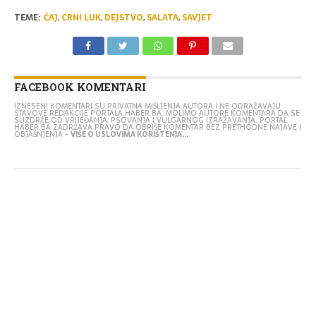
TEME:
ČAJ
,
CRNI LUK
,
DEJSTVO
,
SALATA
,
SAVJET
FACEBOOK KOMENTARI
IZNESENI KOMENTARI SU PRIVATNA MIŠLJENJA AUTORA I NE ODRAŽAVAJU
STAVOVE REDAKCIJE PORTALA HABER.BA. MOLIMO AUTORE KOMENTARA DA SE
SUZDRŽE OD VRIJEĐANJA, PSOVANJA I VULGARNOG IZRAŽAVANJA. PORTAL
HABER.BA ZADRŽAVA PRAVO DA OBRIŠE KOMENTAR BEZ PRETHODNE NAJAVE I
OBJAŠNJENJA -
VIŠE O USLOVIMA KORIŠTENJA...