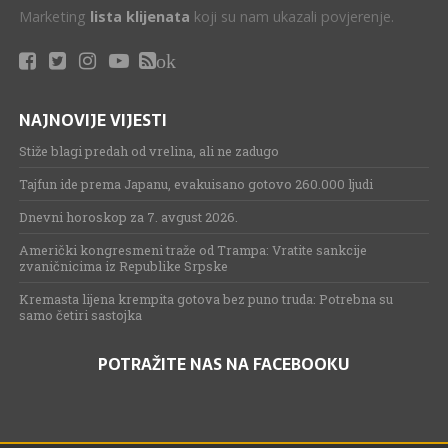
Marketing
lista klijenata
koji su nam ukazali povjerenje.
ok
NAJNOVIJE VIJESTI
Stiže blagi predah od vrelina, ali ne zadugo
Tajfun ide prema Japanu, evakuisano gotovo 260.000 ljudi
Dnevni horoskop za 7. avgust 2026.
Američki kongresmeni traže od Trampa: Vratite sankcije
zvaničnicima iz Republike Srpske
Kremasta lijena krempita gotova bez puno truda: Potrebna su
samo četiri sastojka
POTRAŽITE NAS NA FACEBOOKU