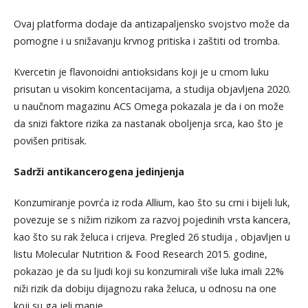
Ovaj platforma dodaje da antizapaljensko svojstvo može da
pomogne i u snižavanju krvnog pritiska i zaštiti od tromba.
Kvercetin je flavonoidni antioksidans koji je u crnom luku
prisutan u visokim koncentacijama, a studija objavljena 2020.
u naučnom magazinu ACS Omega pokazala je da i on može
da snizi faktore rizika za nastanak oboljenja srca, kao što je
povišen pritisak.
Sadrži antikancerogena jedinjenja
Konzumiranje povrća iz roda Allium, kao što su crni i bijeli luk,
povezuje se s nižim rizikom za razvoj pojedinih vrsta kancera,
kao što su rak želuca i crijeva. Pregled 26 studija , objavljen u
listu Molecular Nutrition & Food Research 2015. godine,
pokazao je da su ljudi koji su konzumirali više luka imali 22%
niži rizik da dobiju dijagnozu raka želuca, u odnosu na one
koji su ga jeli manje.