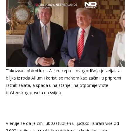
Takozvani obični luk – Allium cepa – dvogodišnja je zeljasta
biljka iz roda Allium i koristi se mahom kao začin i u pripremi
raznih salata, a spada u najstarije i najotpornije vrste
baštenskog povrća na svijetu.
Vjeruje se da je crni luk zastupljen u ljudskoj ishrani više od
7.000 godina, a u različitim oblicima se koristi na svim