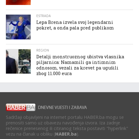
ESTRADA
Lepa Brena izvela svoj legendarni
pokret, a onda pala pred publikom
REGION
Detalji monstruoznog ubistva vlasnika
piljarnica: Namamili ga intimnim
odnosom, vezali za krevet pa ugušili
zbog 11.000 eura
Sadržaji objavljeni na internet portalu HABER.ba mogu se
prenositi samo uz obavezu navođenja izvora. Iza zadnje
rečenice prenesenog ili citiranog teksta postaviti "hyperlink"
vezu na članak u obliku (
HABER.ba
).