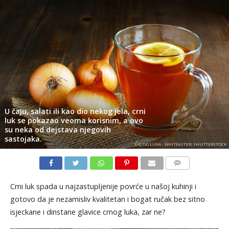
U čaju, salati ili kao dio nekog jela, crni
luk se pokazao veoma korisnim, a ovo
su neka od dejstava njegovih
sastojaka.
ČAJ OD LUKA - WHITEASTER, SHUTTERSTOCK
KOMENTARI
Crni luk spada u najzastupljenije povrće u našoj kuhinji i
gotovo da je nezamisliv kvalitetan i bogat ručak bez sitno
isjeckane i dinstane glavice crnog luka, zar ne?