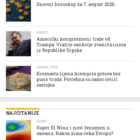
Dnevni horoskop za 7. avgust 2026.
VIJESTI
Američki kongresmeni traže od
Trampa: Vratite sankcije zvaničnicima
iz Republike Srpske
HRANA I PIĆE
Kremasta lijena krempita gotova bez
puno truda: Potrebna su samo četiri
sastojka
NAJČITANIJE
SVIJET
Super El Nino i novi fenomen u
okeanu: Kakva zima čeka Evropu?