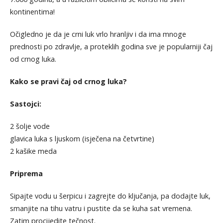
kontinentima!
Očigledno je da je crni luk vrlo hranljiv i da ima mnoge
prednosti po zdravlje, a proteklih godina sve je popularniji čaj
od crnog luka.
Kako se pravi čaj od crnog luka?
Sastojci:
2 šolje vode
glavica luka s ljuskom (isječena na četvrtine)
2 kašike meda
Priprema
Sipajte vodu u šerpicu i zagrejte do ključanja, pa dodajte luk,
smanjite na tihu vatru i pustite da se kuha sat vremena.
Zatim procijedite tečnost.