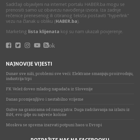
Sadržaji objavljeni na internet portalu HABER.ba mogu se
prenositi samo uz obavezu navođenja izvora. Iza zadnje
rečenice prenesenog ili citiranog teksta postaviti "hyperlink"
vezu na članak u obliku (
HABER.ba
).
Marketing
lista klijenata
koji su nam ukazali povjerenje.
ok
NAJNOVIJE VIJESTI
Dunav sve niži, problemi sve veći: Elektrane smanjuju proizvodnju,
industrija trpi
FK Velež doveo mladog napadača iz Slovenije
Danas promjenjljivo i nestabilno vrijeme
Gužve na granicama od ranog jutra: Duga zadržavanja na izlazu iz
BiH, evo gdje su najveće kolone
Moskva se sprema izazvati potpuni haos u Evropi
POTRAŽITE NAS NA FACEBOOKU