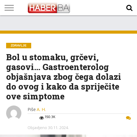
VIJESTI
BIZNIS
SPORT
SHOWBIZ
LIFESTYLE
SCI-
AUTO
ZANIMLJIVOSTI
FOTO
VIDEO
TV
VREMENSKA
STANJE NA
KURSNA
O
MARKETING
IMPRESSUM
KONTAKT
TECH
PROGRAM
PROGNOZA
PUTEVIMA
LISTA
NAMA
ZDRAVLJE
Bol u stomaku, grčevi,
gasovi… Gastroenterolog
objašnjava zbog čega dolazi
do ovog i kako da spriječite
ove simptome
Piše
A. H.
150.3K
Objavljeno
30.11. 2024.