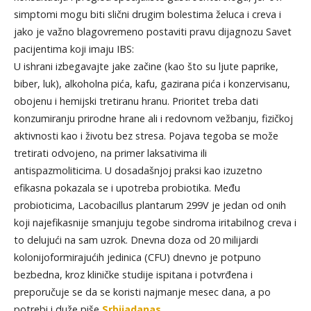
simptomi mogu biti slični drugim bolestima želuca i creva i
jako je važno blagovremeno postaviti pravu dijagnozu Savet
pacijentima koji imaju IBS:
U ishrani izbegavajte jake začine (kao što su ljute paprike,
biber, luk), alkoholna pića, kafu, gazirana pića i konzervisanu,
obojenu i hemijski tretiranu hranu. Prioritet treba dati
konzumiranju prirodne hrane ali i redovnom vežbanju, fizičkoj
aktivnosti kao i životu bez stresa. Pojava tegoba se može
tretirati odvojeno, na primer laksativima ili
antispazmoliticima. U dosadašnjoj praksi kao izuzetno
efikasna pokazala se i upotreba probiotika. Među
probioticima, Lacobacillus plantarum 299V je jedan od onih
koji najefikasnije smanjuju tegobe sindroma iritabilnog creva i
to delujući na sam uzrok. Dnevna doza od 20 milijardi
kolonijoformirajućih jedinica (CFU) dnevno je potpuno
bezbedna, kroz kliničke studije ispitana i potvrđena i
preporučuje se da se koristi najmanje mesec dana, a po
potrebi i duže,piše
Srbijadanas
.