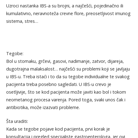
Uzroci nastanka IBS-a su brojni, a najčešći, pojedinačno ili
kumulativno, neravnoteža crevne flore, preosetljivost imunog
sistema, stres…
Tegobe:
Bol u stomaku, grčevi, gasovi, nadimanje, zatvor, dijareja,
dugotrajna malaksalost… najčešći su problemi koji se javljaju
u IBS-u. Treba istaći i to da su tegobe individualne te svakog
pacijenta treba posebno sagledati. U IBS-u crevo je
osetljivije, što se kod pacijenta može javiti kao bol i tokom
neometanog procesa varenja. Pored toga, svaki unos čak i
antibiotika, može izazvati probleme.
Šta uraditi:
Kada se tegobe pojave kod pacijenta, prvi korak je
konsultacija i pregled specijaliste gastroenterologa, jer ovi