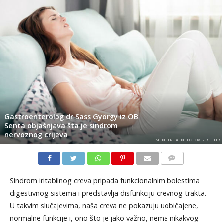
Gastroenterolog dr Sass György iz OB
Senta objašnjava šta je sindrom
nervoznog crijeva
MENSTRUALNI BOLOVI - RTL.HR
KOMENTARI
Sindrom iritabilnog creva pripada funkcionalnim bolestima
digestivnog sistema i predstavlja disfunkciju crevnog trakta.
U takvim slučajevima, naša creva ne pokazuju uobičajene,
normalne funkcije i, ono što je jako važno, nema nikakvog