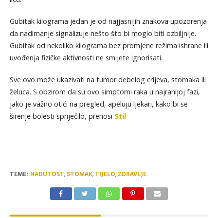
Gubitak kilograma jedan je od najjasnijih znakova upozorenja
da nadimanje signalizuje nešto što bi moglo biti ozbiljnije.
Gubitak od nekoliko kilograma bez promjene režima ishrane ili
uvođenja fizičke aktivnosti ne smijete ignorisati.
Sve ovo može ukazivati na tumor debelog crijeva, stomaka ili
želuca. S obzirom da su ovo simptomi raka u najranijoj fazi,
jako je važno otići na pregled, apeluju ljekari, kako bi se
širenje bolesti spriječilo, prenosi
Stil
TEME:
NADUTOST
,
STOMAK
,
TIJELO
,
ZDRAVLJE