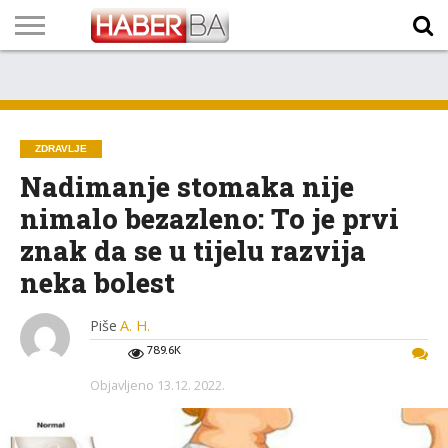
VIJESTI
BIZNIS
SPORT
SHOWBIZ
LIFESTYLE
SCI-
AUTO
ZANIMLJIVOSTI
FOTO
VIDEO
TV
VREMENSKA
STANJE NA
KURSNA
O
MARKETING
IMPRESSUM
KONTAKT
TECH
PROGRAM
PROGNOZA
PUTEVIMA
LISTA
NAMA
ZDRAVLJE
Nadimanje stomaka nije
nimalo bezazleno: To je prvi
znak da se u tijelu razvija
neka bolest
Piše
A. H.
789.6K
Objavljeno
13.12. 2022.