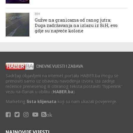
BIH
Gužve na granicama od ranog jutra:
Duga zadržavanja na izlazu iz BiH, evo
gdje su najveće kolone
Sadržaji objavljeni na internet portalu HABER.ba mogu se
prenositi samo uz obavezu navođenja izvora. Iza zadnje
rečenice prenesenog ili citiranog teksta postaviti "hyperlink"
vezu na članak u obliku (
HABER.ba
).
Marketing
lista klijenata
koji su nam ukazali povjerenje.
ok
NAJNOVIJE VIJESTI