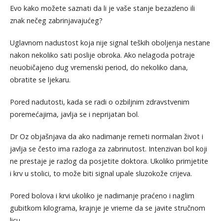
Evo kako možete saznati da li je vaše stanje bezazleno ili
znak nečeg zabrinjavajućeg?
Uglavnom nadustost koja nije signal teških oboljenja nestane
nakon nekoliko sati poslije obroka. Ako nelagoda potraje
neuobičajeno dug vremenski period, do nekoliko dana,
obratite se ljekaru.
Pored nadutosti, kada se radi o ozbiljnim zdravstvenim
poremećajima, javlja se i neprijatan bol.
Dr Oz objašnjava da ako nadimanje remeti normalan život i
javlja se često ima razloga za zabrinutost. Intenzivan bol koji
ne prestaje je razlog da posjetite doktora. Ukoliko primjetite
i krv u stolici, to može biti signal upale sluzokože crijeva.
Pored bolova i krvi ukoliko je nadimanje praćeno i naglim
gubitkom kilograma, krajnje je vrieme da se javite stručnom
licu.