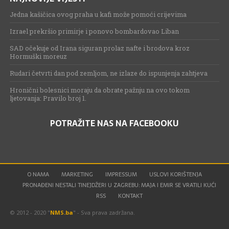
Jedna kašičica ovog praha u kafi može pomoći crijevima
Izrael prekršio primirje i ponovo bombardovao Liban
SAD očekuje od Irana siguran prolaz nafte i brodova kroz
Hormuški moreuz
Rudari četvrti dan pod zemljom, ne izlaze do ispunjenja zahtjeva
Hronični bolesnici moraju da obrate pažnju na ovo tokom
ljetovanja: Pravilo broj 1.
POTRAŽITE NAS NA FACEBOOKU
O NAMA
MARKETING
IMPRESSUM
USLOVI KORIŠTENJA
PRONAĐENI NESTALI TINEJDŽERI U ZAGREBU: MAJA I EMIR SE VRATILI KUĆI
RSS
KONTAKT
© 2012 - 2020 "
NMS.ba
" - Sva prava zadržana.