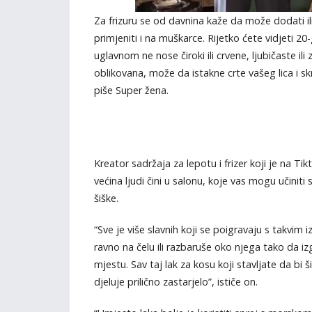
Za frizuru se od davnina kaže da može dodati i
primjeniti i na muškarce. Rijetko ćete vidjeti 20
uglavnom ne nose čiroki ili crvene, ljubičaste il
oblikovana, može da istakne crte vašeg lica i sk
piše Super žena.
Kreator sadržaja za lepotu i frizer koji je na
većina ljudi čini u salonu, koje vas mogu učiniti
šiške.
“Sve je više slavnih koji se poigravaju s takvim 
ravno na čelu ili razbaruše oko njega tako da i
mjestu. Sav taj lak za kosu koji stavljate da bi 
djeluje prilično zastarjelo”, ističe on.