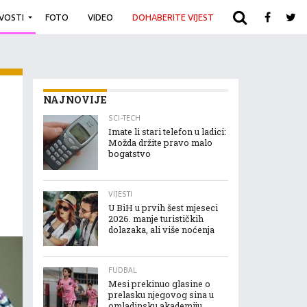
IVOSTI
FOTO
VIDEO
DOHABERITE VIJEST
ARHIVA
NAJNOVIJE
SCI-TECH
Imate li stari telefon u ladici:
Možda držite pravo malo
bogatstvo
VIJESTI
U BiH u prvih šest mjeseci
2026. manje turističkih
dolazaka, ali više noćenja
FUDBAL
Mesi prekinuo glasine o
prelasku njegovog sina u
omladinsku akademiju