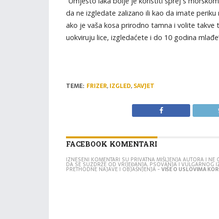
“Umjesto laka bolje je koristiti sprej s morskom
da ne izgledate zalizano ili kao da imate periku n
ako je vaša kosa prirodno tamna i volite takve 
uokviruju lice, izgledaćete i do 10 godina mlađe”
TEME:
FRIZER
,
IZGLED
,
SAVJET
FACEBOOK KOMENTARI
IZNESENI KOMENTARI SU PRIVATNA MIŠLJENJA AUTORA I N
DA SE SUZDRŽE OD VRIJEĐANJA, PSOVANJA I VULGARNOG 
PRETHODNE NAJAVE I OBJAŠNJENJA -
VIŠE O USLOVIMA KORI