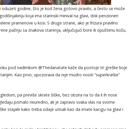
li oduzeti godine, što je kod žena gotovo pravilo, a često se može
-godišnjakinju koja ima starinski minival na glavi, dok penzioneri
i zelene pramenove u kosi. S druge strane, ako je frizura pravilno
rene pažnju sa znakova starenja, uključujući bore ili opuštenu kožu,
 Tiktoku pod nadimkom @Thedanatate kaže da postoje tri greške koje
 starijim. Kao prvo, upozorava da nije mudro nositi “superkratke”
izgledom, pa previše skrate šiške, bez obzira na to da li ih nose
zgledaju pomalo neuredno, ali je zapravo svaka vlas na svome
šiške stajale kako treba odaje utisak kao da imate kacigu na glavi i