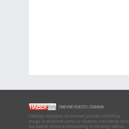
Sadržaji objavljeni na internet portalu HABER.ba
mogu se prenositi samo uz obavezu navođenja izvor
Iza zadnje rečenice prenesenog ili citiranog teksta