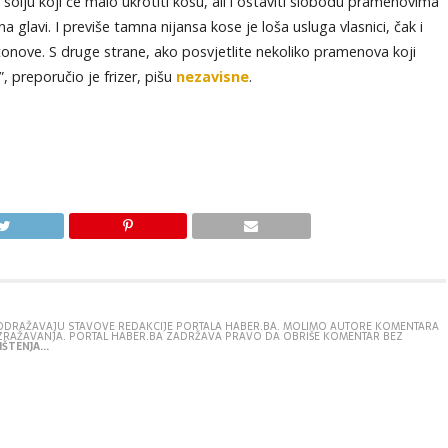
 solju koji će malo ukrotiti kosu, ali i ostaviti slobodu pramenovima
a glavi. I previše tamna nijansa kose je loša usluga vlasnici, čak i
tonove. S druge strane, ako posvjetlite nekoliko pramenova koji
, preporučio je frizer, pišu
nezavisne
.
E ODRAŽAVAJU STAVOVE REDAKCIJE PORTALA HABER.BA. MOLIMO AUTORE KOMENTARA
IZRAŽAVANJA. PORTAL HABER.BA ZADRŽAVA PRAVO DA OBRIŠE KOMENTAR BEZ
ŠTENJA...