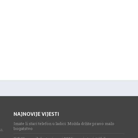
NAJNOVIJE VIJESTI
Imate li stari telefon u ladici: Možda držite pravo malo
bogatstvo
a.