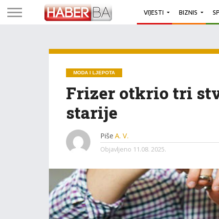
VIJESTI
BIZNIS
S
MODA I LJEPOTA
Frizer otkrio tri st
starije
Piše
A. V.
Objavljeno
11.08. 2025.