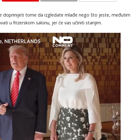
KOMENTARI
e doprinijeti tome da izgledate mlađe nego što jeste, međutim
avati u frizerskom salonu, jer će vas učiniti starijim.