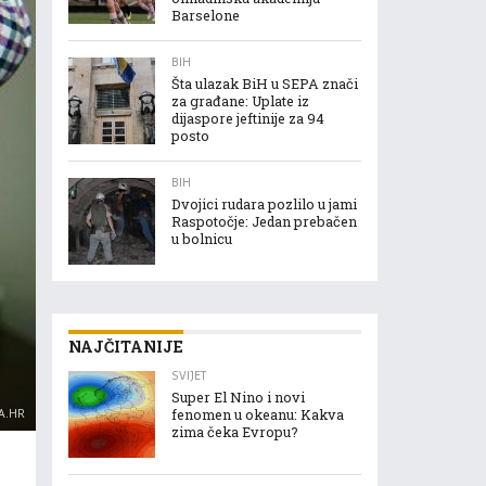
Barselone
BIH
Šta ulazak BiH u SEPA znači
za građane: Uplate iz
dijaspore jeftinije za 94
posto
BIH
Dvojici rudara pozlilo u jami
Raspotočje: Jedan prebačen
u bolnicu
NAJČITANIJE
SVIJET
Super El Nino i novi
A.HR
fenomen u okeanu: Kakva
zima čeka Evropu?