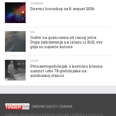
SVAŠTARA
Dnevni horoskop za 8. avgust.2026.
BIH
Gužve na granicama od ranog jutra:
Duga zadržavanja na izlazu iz BiH, evo
gdje su najveće kolone
SVIJET
Petnaestogodišnjak u kostimu klauna
nasmrt izbo 78-godišnjaka na
autobuskoj stanici
Sadržaji objavljeni na internet portalu HABER.ba mogu se