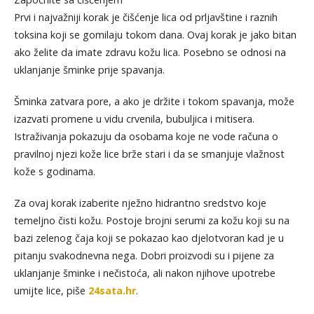
Prvi i najvažniji korak je čišćenje lica od prljavštine i raznih
toksina koji se gomilaju tokom dana. Ovaj korak je jako bitan
ako želite da imate zdravu kožu lica. Posebno se odnosi na
uklanjanje šminke prije spavanja.
Šminka zatvara pore, a ako je držite i tokom spavanja, može
izazvati promene u vidu crvenila, bubuljica i mitisera.
Istraživanja pokazuju da osobama koje ne vode računa o
pravilnoj njezi kože lice brže stari i da se smanjuje vlažnost
kože s godinama.
Za ovaj korak izaberite nježno hidrantno sredstvo koje
temeljno čisti kožu. Postoje brojni serumi za kožu koji su na
bazi zelenog čaja koji se pokazao kao djelotvoran kad je u
pitanju svakodnevna nega. Dobri proizvodi su i pijene za
uklanjanje šminke i nečistoća, ali nakon njihove upotrebe
umijte lice, piše
24sata.hr
.