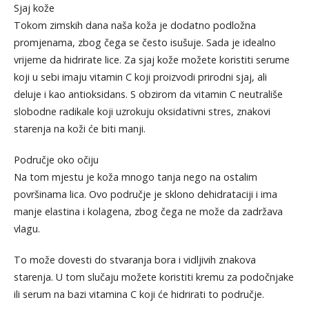
Sjaj kože
Tokom zimskih dana naša koža je dodatno podložna
promjenama, zbog čega se često isušuje. Sada je idealno
vrijeme da hidrirate lice. Za sjaj kože možete koristiti serume
koji u sebi imaju vitamin C koji proizvodi prirodni sjaj, ali
deluje i kao antioksidans. S obzirom da vitamin C neutrališe
slobodne radikale koji uzrokuju oksidativni stres, znakovi
starenja na koži će biti manji.
Područje oko očiju
Na tom mjestu je koža mnogo tanja nego na ostalim
površinama lica. Ovo područje je sklono dehidrataciji i ima
manje elastina i kolagena, zbog čega ne može da zadržava
vlagu.
To može dovesti do stvaranja bora i vidljivih znakova
starenja. U tom slučaju možete koristiti kremu za podočnjake
ili serum na bazi vitamina C koji će hidrirati to područje.