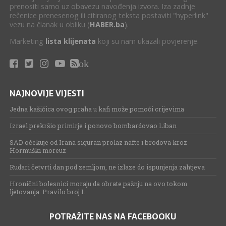
prenositi samo uz obavezu navođenja izvora. Iza zadnje
rečenice prenesenog ili citiranog teksta postaviti "hyperlink"
vezu na članak u obliku (
HABER.ba
).
Marketing
lista klijenata
koji su nam ukazali povjerenje.
ok
NAJNOVIJE VIJESTI
Jedna kašičica ovog praha u kafi može pomoći crijevima
Izrael prekršio primirje i ponovo bombardovao Liban
SAD očekuje od Irana siguran prolaz nafte i brodova kroz
Hormuški moreuz
Rudari četvrti dan pod zemljom, ne izlaze do ispunjenja zahtjeva
Hronični bolesnici moraju da obrate pažnju na ovo tokom
ljetovanja: Pravilo broj 1.
POTRAŽITE NAS NA FACEBOOKU