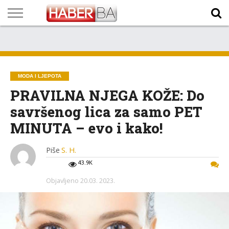
VIJESTI
BIZNIS
SPORT
SHOWBIZ
LIFESTYLE
SCI-
AUTO
ZANIMLJIVOSTI
FOTO
VIDEO
TV
VREMENSKA
STANJE NA
KURSNA
O
MARKETING
IMPRESSUM
KONTAKT
TECH
PROGRAM
PROGNOZA
PUTEVIMA
LISTA
NAMA
MODA I LJEPOTA
PRAVILNA NJEGA KOŽE: Do
savršenog lica za samo PET
MINUTA – evo i kako!
Piše
S. H.
43.9K
Objavljeno
20.03. 2023.