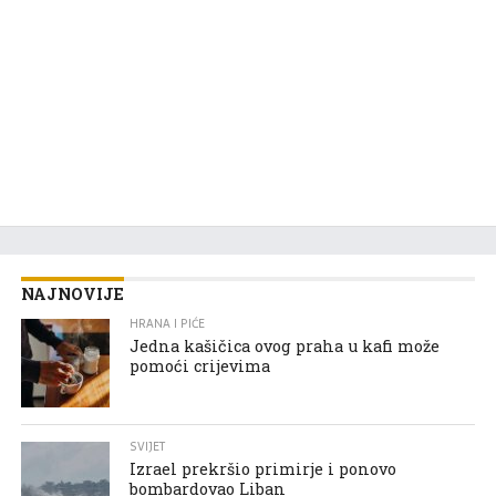
NAJNOVIJE
HRANA I PIĆE
Jedna kašičica ovog praha u kafi može
pomoći crijevima
SVIJET
Izrael prekršio primirje i ponovo
bombardovao Liban