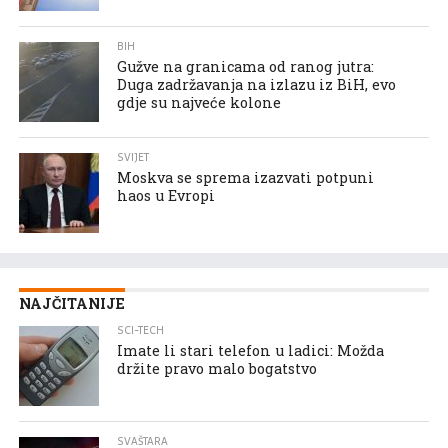
BIH
Gužve na granicama od ranog jutra:
Duga zadržavanja na izlazu iz BiH, evo
gdje su najveće kolone
SVIJET
Moskva se sprema izazvati potpuni
haos u Evropi
NAJČITANIJE
SCI-TECH
Imate li stari telefon u ladici: Možda
držite pravo malo bogatstvo
SVAŠTARA