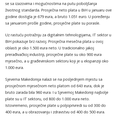
se sa izazovima i mogućnostima na putu poboljšanja
životnog standarda. Prosječna neto plata u BiH u januaru ove
godine dostigla je 679 eura, a bruto 1.051 euro. U poređenju
sa januarom prošle godine, prosječne plate su porasle.
Uz rastuću potražnju za digitalnim tehnologijama, IT sektor u
BiH pokazuje brz razvoj. Prosječna mesečna plata u ovoj
oblasti je oko 1.500 eura neto. U tradicionalno jakoj
prerađivačkoj industriji, prosječne plate su oko 900 eura
mjesečno, a u građevinskom sektoru koji je u ekspanziji oko
1.000 eura.
Sjeverna Makedonija nalazi se na posljednjem mjestu sa
prosječnom mjesečnom neto platom od 643 eura, dok je
bruto zarada bila 960 eura. I u Sjevernoj Makedoniji najbolje
plate su u IT sektoru, od 800 do 1.000 eura neto.
Istovremeno, prosječne plate u poljoprivredi su od 300 do
400 eura, a u obrazovanju i zdravstvu od 400 do 500 eura.