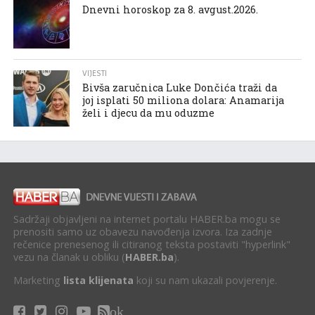
Dnevni horoskop za 8. avgust.2026.
VIJESTI
Bivša zaručnica Luke Dončića traži da
joj isplati 50 miliona dolara: Anamarija
želi i djecu da mu oduzme
Sadržaji objavljeni na internet portalu HABER.ba mogu se
prenositi samo uz obavezu navođenja izvora. Iza zadnje
rečenice prenesenog ili citiranog teksta postaviti "hyperlink"
vezu na članak u obliku (
HABER.ba
).
Marketing
lista klijenata
koji su nam ukazali povjerenje.
ok