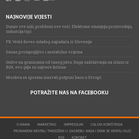
NAJNOVIJE VIJESTI
Dunav sve niži, problemi sve veći: Elektrane smanjuju proizvodnju,
industrija trpi
FK Velež doveo mladog napadača iz Slovenije
Danas promjenjljivo i nestabilno vrijeme
Gužve na granicama od ranog jutra: Duga zadržavanja na izlazu iz
BiH, evo gdje su najveće kolone
Moskva se sprema izazvati potpuni haos u Evropi
POTRAŽITE NAS NA FACEBOOKU
O NAMA
MARKETING
IMPRESSUM
USLOVI KORIŠTENJA
PRONAĐENI NESTALI TINEJDŽERI U ZAGREBU: MAJA I EMIR SE VRATILI KUĆI
RSS
KONTAKT