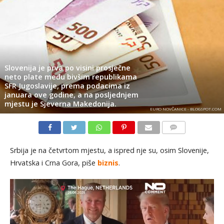
Slovenija je prva po visini prosječne
neto plate među bivšim republikama
SFR Jugoslavije, prema podacima iz
januara ove godine, a na posljednjem
mjestu je Sjeverna Makedonija.
EURO NOVČANICE - BLOGSPOT.COM
KOMENTARI
Srbija je na četvrtom mjestu, a ispred nje su, osim Slovenije,
Hrvatska i Crna Gora, piše
biznis
.