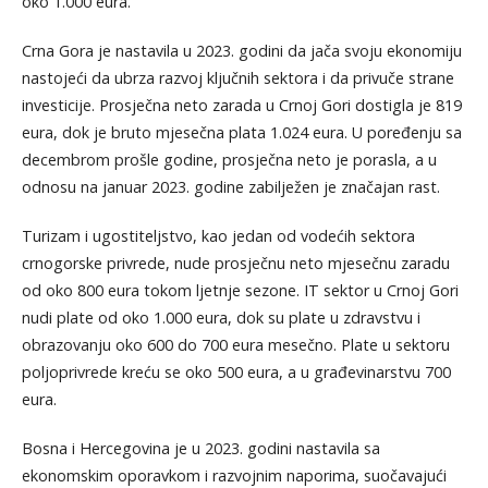
oko 1.000 eura.
Crna Gora je nastavila u 2023. godini da jača svoju ekonomiju
nastojeći da ubrza razvoj ključnih sektora i da privuče strane
investicije. Prosječna neto zarada u Crnoj Gori dostigla je 819
eura, dok je bruto mjesečna plata 1.024 eura. U poređenju sa
decembrom prošle godine, prosječna neto je porasla, a u
odnosu na januar 2023. godine zabilježen je značajan rast.
Turizam i ugostiteljstvo, kao jedan od vodećih sektora
crnogorske privrede, nude prosječnu neto mjesečnu zaradu
od oko 800 eura tokom ljetnje sezone. IT sektor u Crnoj Gori
nudi plate od oko 1.000 eura, dok su plate u zdravstvu i
obrazovanju oko 600 do 700 eura mesečno. Plate u sektoru
poljoprivrede kreću se oko 500 eura, a u građevinarstvu 700
eura.
Bosna i Hercegovina je u 2023. godini nastavila sa
ekonomskim oporavkom i razvojnim naporima, suočavajući