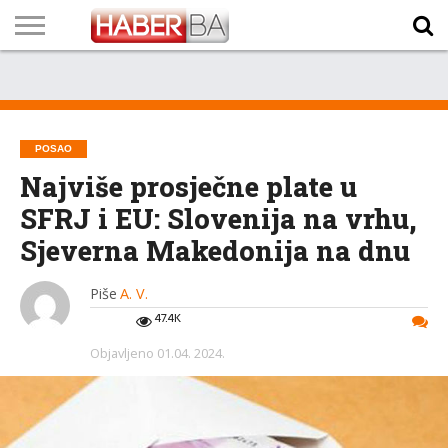
VIJESTI
BIZNIS
SPORT
SHOWBIZ
LIFESTYLE
SCI-
AUTO
ZANIMLJIVOSTI
FOTO
VIDEO
TV
VREMENSKA
STANJE NA
KURSNA
O
MARKETING
IMPRESSUM
KONTAKT
TECH
PROGRAM
PROGNOZA
PUTEVIMA
LISTA
NAMA
POSAO
Najviše prosječne plate u
SFRJ i EU: Slovenija na vrhu,
Sjeverna Makedonija na dnu
Piše
A. V.
47.4K
Objavljeno
01.04. 2024.