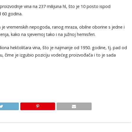
roizvodnje vina na 237 milijuna hl, što je 10 posto ispod
d 60 godina.
a je vremenskih nepogoda, ranog mraza, obilne oborine s jedne i
enja, kako na sjevernoj tako i na južnoj hemisferi.
iliona hektolitara vina, što je najmanje od 1950. godine, tj. pad od
 čime je izgubio poziciju vodećeg proizvođača i to je sada