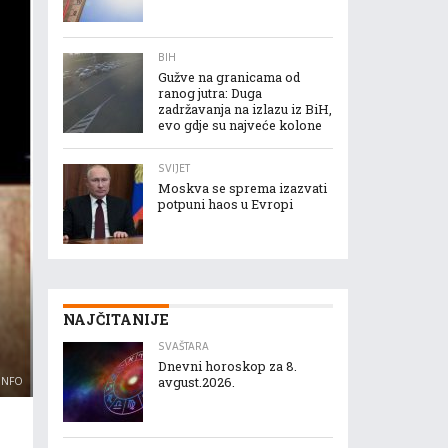
BIH
Gužve na granicama od
ranog jutra: Duga
zadržavanja na izlazu iz BiH,
evo gdje su najveće kolone
SVIJET
Moskva se sprema izazvati
potpuni haos u Evropi
NAJČITANIJE
SVAŠTARA
Dnevni horoskop za 8.
.INFO
avgust.2026.