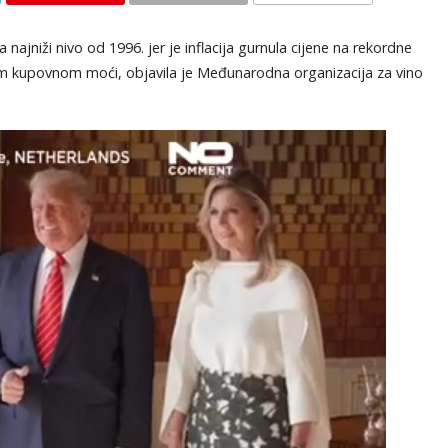
KOMENTARI
najniži nivo od 1996. jer je inflacija gurnula cijene na rekordne
žom kupovnom moći, objavila je Međunarodna organizacija za vino