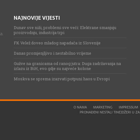
NAJNOVIJE VIJESTI
Dunav sve niži, problemi sve veći: Elektrane smanjuju
proizvodnju, industrija trpi
a.
FK Velež doveo mladog napadača iz Slovenije
Danas promjenjljivo i nestabilno vrijeme
Gužve na granicama od ranog jutra: Duga zadržavanja na
izlazu iz BiH, evo gdje su najveće kolone
Moskva se sprema izazvati potpuni haos u Evropi
O NAMA
MARKETING
IMPRESSUM
PRONAĐENI NESTALI TINEJDŽERI U ZAG