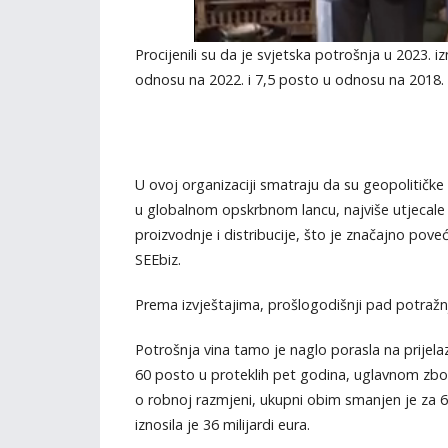
Procijenili su da je svjetska potrošnja u 2023. i
odnosu na 2022. i 7,5 posto u odnosu na 2018. 
U ovoj organizaciji smatraju da su geopolitičke 
u globalnom opskrbnom lancu, najviše utjecale n
proizvodnje i distribucije, što je značajno pov
SEEbiz.
Prema izvještajima, prošlogodišnji pad potražnj
Potrošnja vina tamo je naglo porasla na prijela
60 posto u proteklih pet godina, uglavnom zbog
o robnoj razmjeni, ukupni obim smanjen je za 6
iznosila je 36 milijardi eura.