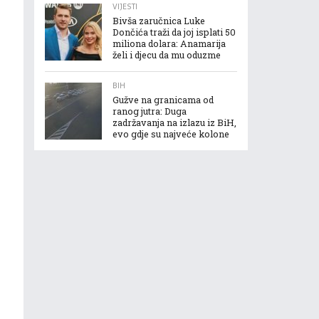
VIJESTI
Bivša zaručnica Luke
Dončića traži da joj isplati 50
miliona dolara: Anamarija
želi i djecu da mu oduzme
BIH
Gužve na granicama od
ranog jutra: Duga
zadržavanja na izlazu iz BiH,
evo gdje su najveće kolone