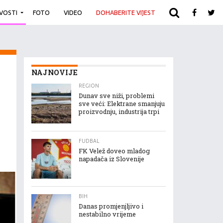
IVOSTI
FOTO
VIDEO
DOHABERITE VIJEST
ARHIVA
NAJNOVIJE
REGION
Dunav sve niži, problemi
sve veći: Elektrane smanjuju
proizvodnju, industrija trpi
FUDBAL
FK Velež doveo mladog
napadača iz Slovenije
BIH
Danas promjenjljivo i
nestabilno vrijeme