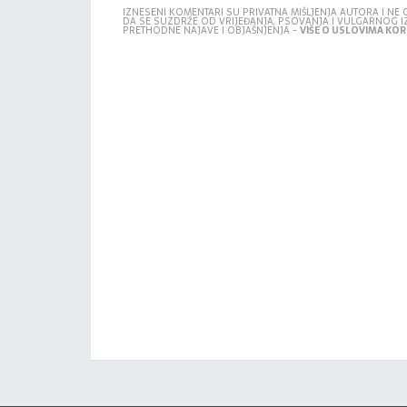
IZNESENI KOMENTARI SU PRIVATNA MIŠLJENJA AUTORA I N
DA SE SUZDRŽE OD VRIJEĐANJA, PSOVANJA I VULGARNOG 
PRETHODNE NAJAVE I OBJAŠNJENJA -
VIŠE O USLOVIMA KORI