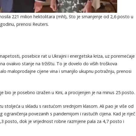
znosila 221 milion hektolitara (mhl), što je smanjenje od 2,6 posto u
godinu, prenosi Reuters.
napetosti, posebice rat u Ukrajini i energetska kriza, uz poremećaje
a ovakvo stanje na tržištu. To je dovelo do viših troškova
ećalo maloprodajne cijene vina i smanjilo ukupnu potražnju, prenosi
e bio je posebno izražen u Kini, a procijenjen je na minus 25 posto.
zu stoljeća u skladu s rastućom srednjom klasom. Ali pao je više od
 ograničenja povezanih s pandemijom i rastućih cijena. Kad je riječ
,3 posto, dok je vrijednost robne razmjene pala za 4,7 posto i