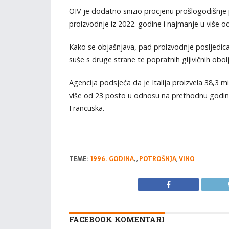
OIV je dodatno snizio procjenu prošlogodišnje p
proizvodnje iz 2022. godine i najmanje u više o
Kako se objašnjava, pad proizvodnje posljedic
suše s druge strane te popratnih gljivičnih obolj
Agencija podsjeća da je Italija proizvela 38,3 m
više od 23 posto u odnosu na prethodnu godinu,
Francuska.
TEME:
1996. GODINA
,
,
POTROŠNJA
,
VINO
FACEBOOK KOMENTARI