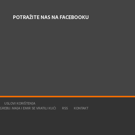
POTRAŽITE NAS NA FACEBOOKU
USLOVI KORIŠTENJA
REBU: MAJA I EMIR SE VRATILI KUĆI
RSS
KONTAKT