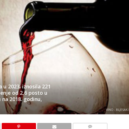
a u 2023. iznosila 221
jenje od 2,6 posto u
 na 2018. godinu,
VINO - BLJESAK