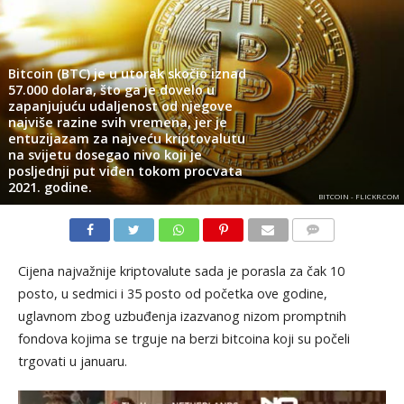
Bitcoin (BTC) je u utorak skočio iznad
57.000 dolara, što ga je dovelo u
zapanjujuću udaljenost od njegove
najviše razine svih vremena, jer je
entuzijazam za najveću kriptovalutu
na svijetu dosegao nivo koji je
posljednji put viđen tokom procvata
2021. godine.
BITCOIN - FLICKR.COM
KOMENTARI
Cijena najvažnije kriptovalute sada je porasla za čak 10
posto, u sedmici i 35 posto od početka ove godine,
uglavnom zbog uzbuđenja izazvanog nizom promptnih
fondova kojima se trguje na berzi bitcoina koji su počeli
trgovati u januaru.