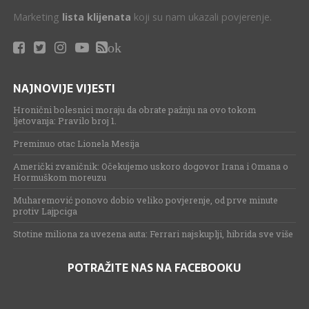
Marketing
lista klijenata
koji su nam ukazali povjerenje.
ok
NAJNOVIJE VIJESTI
Hronični bolesnici moraju da obrate pažnju na ovo tokom
ljetovanja: Pravilo broj 1.
Preminuo otac Lionela Mesija
Američki zvaničnik: Očekujemo uskoro dogovor Irana i Omana o
Hormuškom moreuzu
Muharemović ponovo dobio veliko povjerenje, od prve minute
protiv Lajpciga
Stotine miliona za uvezena auta: Ferrari najskuplji, hibrida sve više
POTRAŽITE NAS NA FACEBOOKU