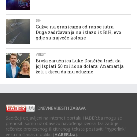
BIH
Gužve na granicama od ranog jutra:
Duga zadržavanja na izlazu iz BiH, evo
gdje su najveće kolone
VIJESTI
Bivša zaručnica Luke Dončića traži da
joj isplati 50 miliona dolara: Anamarija
želi i djecu da mu oduzme
Sadržaji objavljeni na internet portalu HABER.ba mogu se
prenositi samo uz obavezu navođenja izvora. Iza zadnje
rečenice prenesenog ili citiranog teksta postaviti "hyperlink"
vezu na članak u obliku (
HABER.ba
).