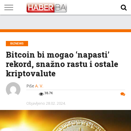
VIJESTI
BIZNIS
SPORT
SHOWBIZ
LIFESTYLE
SCI-
AUTO
ZANIMLJIVOSTI
FOTO
VIDEO
TV
VREMENSKA
STANJE NA
KURSNA
O
MARKETING
IMPRESSUM
KONTAKT
TECH
PROGRAM
PROGNOZA
PUTEVIMA
LISTA
NAMA
BIZNEWS
Bitcoin bi mogao ‘napasti’
rekord, snažno rastu i ostale
kriptovalute
Piše
A. V.
38.7K
Objavljeno
28.02. 2024.