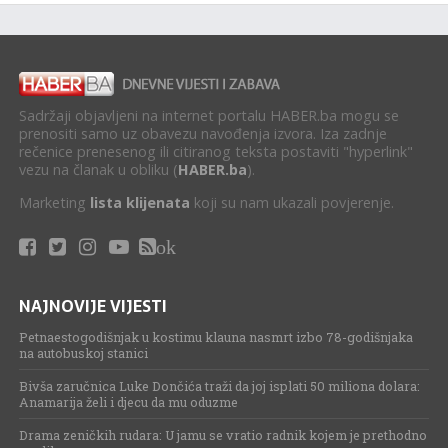
Sadržaji objavljeni na internet portalu HABER.ba mogu se
prenositi samo uz obavezu navođenja izvora. Iza zadnje
rečenice prenesenog ili citiranog teksta postaviti "hyperlink"
vezu na članak u obliku (
HABER.ba
).
Marketing
lista klijenata
koji su nam ukazali povjerenje.
ok
NAJNOVIJE VIJESTI
Petnaestogodišnjak u kostimu klauna nasmrt izbo 78-godišnjaka
na autobuskoj stanici
Bivša zaručnica Luke Dončića traži da joj isplati 50 miliona dolara:
Anamarija želi i djecu da mu oduzme
Drama zeničkih rudara: U jamu se vratio radnik kojem je prethodno