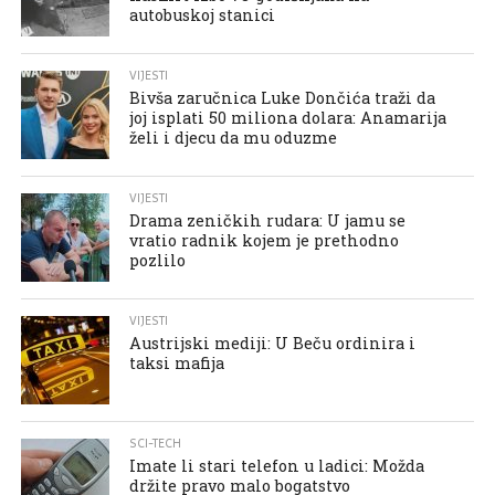
autobuskoj stanici
VIJESTI
Bivša zaručnica Luke Dončića traži da
joj isplati 50 miliona dolara: Anamarija
želi i djecu da mu oduzme
VIJESTI
Drama zeničkih rudara: U jamu se
vratio radnik kojem je prethodno
pozlilo
VIJESTI
Austrijski mediji: U Beču ordinira i
taksi mafija
SCI-TECH
Imate li stari telefon u ladici: Možda
držite pravo malo bogatstvo