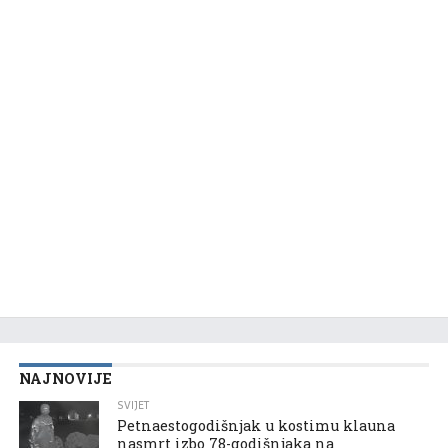
NAJNOVIJE
SVIJET
Petnaestogodišnjak u kostimu klauna
nasmrt izbo 78-godišnjaka na