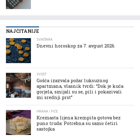
NAJČITANIJE
SVAŠTARA
Dnevni horoskop za 7. avgust 2026.
SVIJET
Gošća izazvala požar luksuznog
apartmana, vlasnik tvrdi: “Dok je kuća
gorjela, smijali su se, pili i pokazivali
mi srednji prst”
HRANA I PIĆE
Kremasta lijena krempita gotova bez
puno truda: Potrebna su samo četiri
sastojka