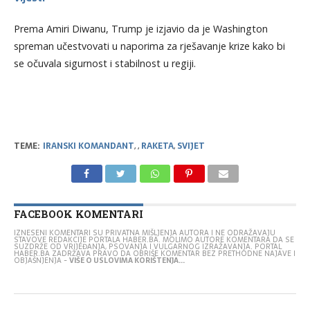
Prema Amiri Diwanu, Trump je izjavio da je Washington
spreman učestvovati u naporima za rješavanje krize kako bi
se očuvala sigurnost i stabilnost u regiji.
TEME:
IRANSKI KOMANDANT
,
,
RAKETA
,
SVIJET
FACEBOOK KOMENTARI
IZNESENI KOMENTARI SU PRIVATNA MIŠLJENJA AUTORA I NE ODRAŽAVAJU
STAVOVE REDAKCIJE PORTALA HABER.BA. MOLIMO AUTORE KOMENTARA DA SE
SUZDRŽE OD VRIJEĐANJA, PSOVANJA I VULGARNOG IZRAŽAVANJA. PORTAL
HABER.BA ZADRŽAVA PRAVO DA OBRIŠE KOMENTAR BEZ PRETHODNE NAJAVE I
OBJAŠNJENJA -
VIŠE O USLOVIMA KORIŠTENJA...