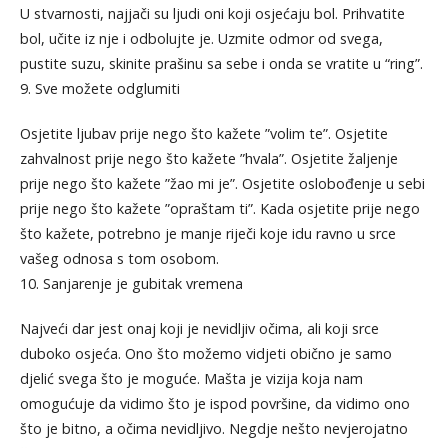
U stvarnosti, najjači su ljudi oni koji osjećaju bol. Prihvatite
bol, učite iz nje i odbolujte je. Uzmite odmor od svega,
pustite suzu, skinite prašinu sa sebe i onda se vratite u “ring”.
9. Sve možete odglumiti
Osjetite ljubav prije nego što kažete ”volim te”. Osjetite
zahvalnost prije nego što kažete ”hvala”. Osjetite žaljenje
prije nego što kažete ”žao mi je”. Osjetite oslobođenje u sebi
prije nego što kažete ”opraštam ti”. Kada osjetite prije nego
što kažete, potrebno je manje riječi koje idu ravno u srce
vašeg odnosa s tom osobom.
10. Sanjarenje je gubitak vremena
Najveći dar jest onaj koji je nevidljiv očima, ali koji srce
duboko osjeća. Ono što možemo vidjeti obično je samo
djelić svega što je moguće. Mašta je vizija koja nam
omogućuje da vidimo što je ispod površine, da vidimo ono
što je bitno, a očima nevidljivo. Negdje nešto nevjerojatno