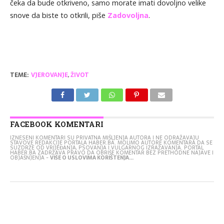
čeka da bude otkriveno, samo morate imati dovoljno velike
snove da biste to otkrili, piše
Zadovoljna
.
TEME:
VJEROVANJE
,
ŽIVOT
FACEBOOK KOMENTARI
IZNESENI KOMENTARI SU PRIVATNA MIŠLJENJA AUTORA I NE ODRAŽAVAJU
STAVOVE REDAKCIJE PORTALA HABER.BA. MOLIMO AUTORE KOMENTARA DA SE
SUZDRŽE OD VRIJEĐANJA, PSOVANJA I VULGARNOG IZRAŽAVANJA. PORTAL
HABER.BA ZADRŽAVA PRAVO DA OBRIŠE KOMENTAR BEZ PRETHODNE NAJAVE I
OBJAŠNJENJA -
VIŠE O USLOVIMA KORIŠTENJA...