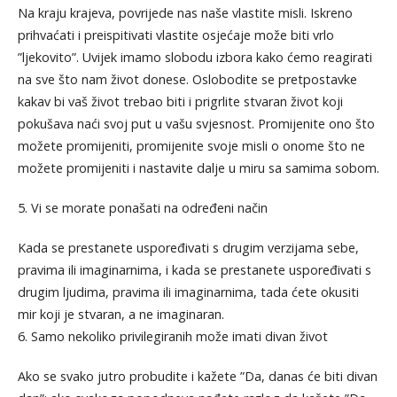
Na kraju krajeva, povrijede nas naše vlastite misli. Iskreno
prihvaćati i preispitivati vlastite osjećaje može biti vrlo
”ljekovito”. Uvijek imamo slobodu izbora kako ćemo reagirati
na sve što nam život donese. Oslobodite se pretpostavke
kakav bi vaš život trebao biti i prigrlite stvaran život koji
pokušava naći svoj put u vašu svjesnost. Promijenite ono što
možete promijeniti, promijenite svoje misli o onome što ne
možete promijeniti i nastavite dalje u miru sa samima sobom.
5. Vi se morate ponašati na određeni način
Kada se prestanete uspoređivati s drugim verzijama sebe,
pravima ili imaginarnima, i kada se prestanete uspoređivati s
drugim ljudima, pravima ili imaginarnima, tada ćete okusiti
mir koji je stvaran, a ne imaginaran.
6. Samo nekoliko privilegiranih može imati divan život
Ako se svako jutro probudite i kažete ”Da, danas će biti divan