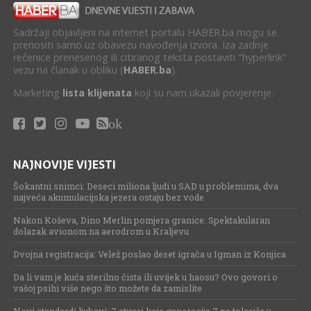
Sadržaji objavljeni na internet portalu HABER.ba mogu se
prenositi samo uz obavezu navođenja izvora. Iza zadnje
rečenice prenesenog ili citiranog teksta postaviti "hyperlink"
vezu na članak u obliku (
HABER.ba
).
Marketing
lista klijenata
koji su nam ukazali povjerenje.
ok
NAJNOVIJE VIJESTI
Šokantni snimci: Deseci miliona ljudi u SAD u problemima, dva
najveća akumulacijska jezera ostaju bez vode
Nakon Koševa, Dino Merlin pomjera granice: Spektakularan
dolazak avionom na aerodrom u Kraljevu
Dvojna registracija: Velež poslao deset igrača u Igman iz Konjica
Da li vam je kuća sterilno čista ili uvijek u haosu? Ovo govori o
vašoj psihi više nego što možete da zamislite
Novi standardi ljubavi: 7 stvari koje generacija Z ne toleriše u