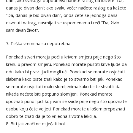
dan”; ako svakoga popodneva nađete razlog da kažete ”Da,
danas je divan dan”; ako svaku večer nađete razlog da kažete
”Da, danas je bio divan dan”, onda ćete se jednoga dana
osvrnuti natrag, nasmijati se uspomenama i reći ”Da, živio
sam divan život”.
7. Teška vremena su nepotrebna
Ponekad stvari moraju poći u krivom smjeru prije nego što
krenu u pravom smjeru. Ponekad morate pustiti krive ljude da
odu kako bi pravi ljudi mogli ući. Ponekad se morate osjećati
slabima kako biste znali kako je to stvarno biti jak. Ponekad
se morate osjećati malo slomljenima kako biste shvatili da
nikada nećete biti potpuno slomljeni. Ponekad morate
upoznati puno ljudi koji vam se svide prije nego što upoznate
osobu koju ćete voljeti. Ponekad morate u lošem prepoznati
dobro te znati da je to vrijedna životna lekcija.
8. Biti jak znači ne osjećati bol