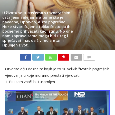
U životu se susrećemo s raznoraznim
ustaljenim idejama o tome što je,
navodno, ispravno, a što pogrešno.
Neke stvari čujemo toliko često da ih
počnemo prihvaćati kao istinu. No one
nam zapravo samo mogu biti uteg i
sprječavati nas da živimo sretan i
ispunjen život.
KOMENTARI
Otvorite oči i doznajte kojih je to 10 velikih životnih pogrešnih
vjerovanja u koje moramo prestati vjerovati:
1. Biti sam znači biti usamljen