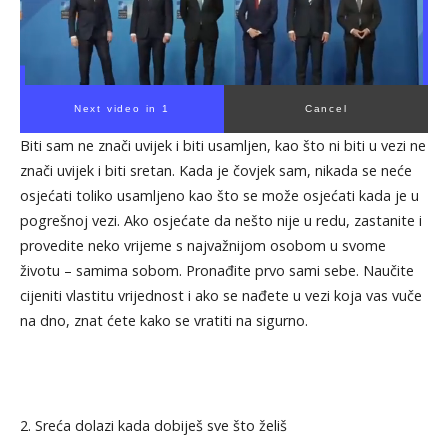
Next video in 1
Cancel
Biti sam ne znači uvijek i biti usamljen, kao što ni biti u vezi ne
znači uvijek i biti sretan. Kada je čovjek sam, nikada se neće
osjećati toliko usamljeno kao što se može osjećati kada je u
pogrešnoj vezi. Ako osjećate da nešto nije u redu, zastanite i
provedite neko vrijeme s najvažnijom osobom u svome
životu – samima sobom. Pronađite prvo sami sebe. Naučite
cijeniti vlastitu vrijednost i ako se nađete u vezi koja vas vuče
na dno, znat ćete kako se vratiti na sigurno.
2. Sreća dolazi kada dobiješ sve što želiš