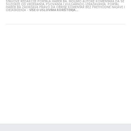
STAVOVE REDAKCIJE PORTALA HABER.BA. MOLIMO AUTORE KOMENTARA DA SE
SUZDRŽE OD VRIJEĐANJA, PSOVANJA I VULGARNOG IZRAŽAVANJA. PORTAL
HABER.BA ZADRŽAVA PRAVO DA OBRIŠE KOMENTAR BEZ PRETHODNE NAJAVE I
OBJAŠNJENJA -
VIŠE O USLOVIMA KORIŠTENJA...