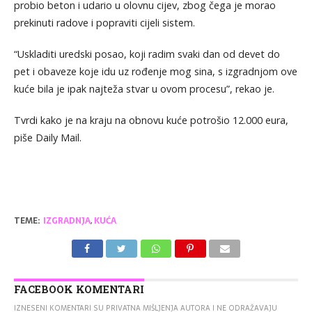
probio beton i udario u olovnu cijev, zbog čega je morao
prekinuti radove i popraviti cijeli sistem.
“Uskladiti uredski posao, koji radim svaki dan od devet do
pet i obaveze koje idu uz rođenje mog sina, s izgradnjom ove
kuće bila je ipak najteža stvar u ovom procesu”, rekao je.
Tvrdi kako je na kraju na obnovu kuće potrošio 12.000 eura,
piše Daily Mail.
TEME:
IZGRADNJA
,
KUĆA
FACEBOOK KOMENTARI
IZNESENI KOMENTARI SU PRIVATNA MIŠLJENJA AUTORA I NE ODRAŽAVAJU