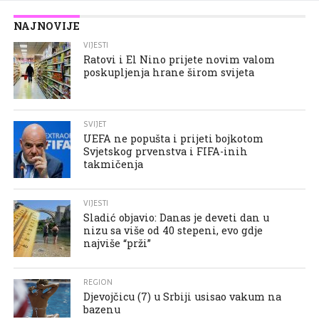
NAJNOVIJE
VIJESTI
Ratovi i El Nino prijete novim valom
poskupljenja hrane širom svijeta
SVIJET
UEFA ne popušta i prijeti bojkotom
Svjetskog prvenstva i FIFA-inih
takmičenja
VIJESTI
Sladić objavio: Danas je deveti dan u
nizu sa više od 40 stepeni, evo gdje
najviše “prži”
REGION
Djevojčicu (7) u Srbiji usisao vakum na
bazenu