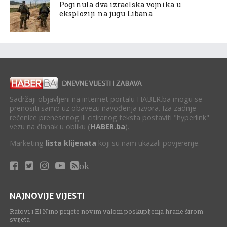
Poginula dva izraelska vojnika u
eksploziji na jugu Libana
Sadržaji objavljeni na internet portalu HABER.ba mogu se
prenositi samo uz obavezu navođenja izvora. Iza zadnje
rečenice prenesenog ili citiranog teksta postaviti "hyperlink"
vezu na članak u obliku (
HABER.ba
).
Marketing
lista klijenata
koji su nam ukazali povjerenje.
ok
NAJNOVIJE VIJESTI
Ratovi i El Nino prijete novim valom poskupljenja hrane širom
svijeta