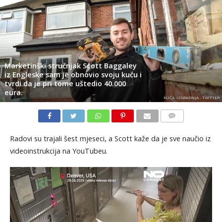
Marketinški stručnjak Scott Baggaley
iz Engleske sam je obnovio svoju kuću i
tvrdi da je pri tome uštedio 40.000
eura.
KUĆA, IZGRADNJA - TWITTER
KOMENTARI
Radovi su trajali šest mjeseci, a Scott kaže da je sve naučio iz
videoinstrukcija na YouTubeu.