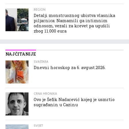
REGION
Detalji monstruoznog ubistva vlasnika
piljarnica: Namamili ga intimnim
odnosom, vezali za krevet pa ugušili
zbog 11.000 eura
NAJČITANIJE
SVAŠTARA
Dnevni horoskop za 6. avgust.2026.
CRNA HRONIKA
Ovo je Šefik Nadarević kojeg je usmrtio
sugrađanin u Cazinu
SVIJET