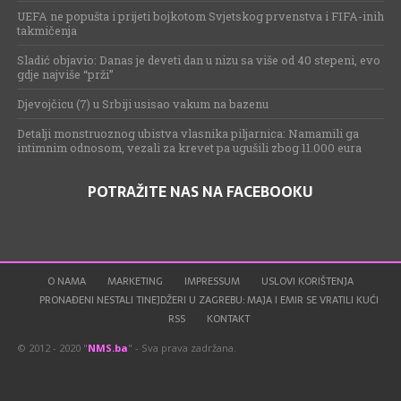
UEFA ne popušta i prijeti bojkotom Svjetskog prvenstva i FIFA-inih
takmičenja
Sladić objavio: Danas je deveti dan u nizu sa više od 40 stepeni, evo
gdje najviše “prži”
Djevojčicu (7) u Srbiji usisao vakum na bazenu
Detalji monstruoznog ubistva vlasnika piljarnica: Namamili ga
intimnim odnosom, vezali za krevet pa ugušili zbog 11.000 eura
POTRAŽITE NAS NA FACEBOOKU
O NAMA
MARKETING
IMPRESSUM
USLOVI KORIŠTENJA
PRONAĐENI NESTALI TINEJDŽERI U ZAGREBU: MAJA I EMIR SE VRATILI KUĆI
RSS
KONTAKT
© 2012 - 2020 "
NMS.ba
" - Sva prava zadržana.