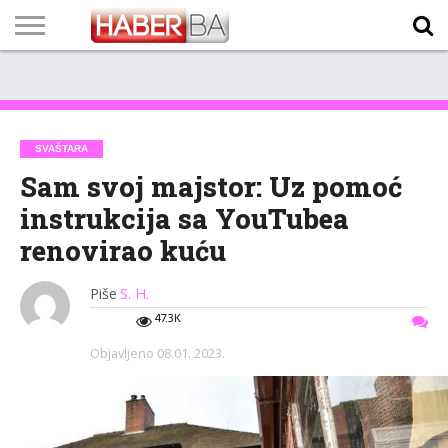
VIJESTI
BIZNIS
SPORT
SHOWBIZ
LIFESTYLE
SCI-
AUTO
ZANIMLJIVOSTI
FOTO
VIDEO
TV
VREMENSKA
STANJE NA
KURSNA
O
MARKETING
IMPRESSUM
KONTAKT
TECH
PROGRAM
PROGNOZA
PUTEVIMA
LISTA
NAMA
SVAŠTARA
Sam svoj majstor: Uz pomoć
instrukcija sa YouTubea
renovirao kuću
Piše
S. H.
47.3K
Objavljeno
08.01. 2023.