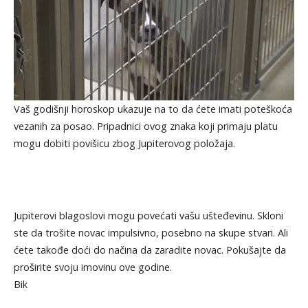
Vaš godišnji horoskop ukazuje na to da ćete imati poteškoća
vezanih za posao. Pripadnici ovog znaka koji primaju platu
mogu dobiti povišicu zbog Jupiterovog položaja.
Jupiterovi blagoslovi mogu povećati vašu ušteđevinu. Skloni
ste da trošite novac impulsivno, posebno na skupe stvari. Ali
ćete takođe doći do načina da zaradite novac. Pokušajte da
proširite svoju imovinu ove godine.
Bik