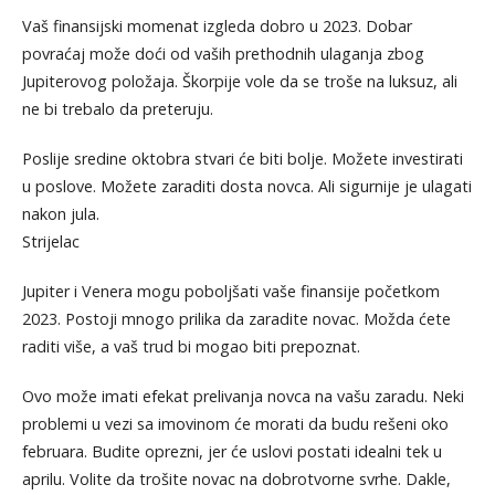
Vaš finansijski momenat izgleda dobro u 2023. Dobar
povraćaj može doći od vaših prethodnih ulaganja zbog
Jupiterovog položaja. Škorpije vole da se troše na luksuz, ali
ne bi trebalo da preteruju.
Poslije sredine oktobra stvari će biti bolje. Možete investirati
u poslove. Možete zaraditi dosta novca. Ali sigurnije je ulagati
nakon jula.
Strijelac
Jupiter i Venera mogu poboljšati vaše finansije početkom
2023. Postoji mnogo prilika da zaradite novac. Možda ćete
raditi više, a vaš trud bi mogao biti prepoznat.
Ovo može imati efekat prelivanja novca na vašu zaradu. Neki
problemi u vezi sa imovinom će morati da budu rešeni oko
februara. Budite oprezni, jer će uslovi postati idealni tek u
aprilu. Volite da trošite novac na dobrotvorne svrhe. Dakle,