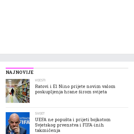
NAJNOVIJE
VIJESTI
Ratovi i El Nino prijete novim valom
poskupljenja hrane širom svijeta
SVIJET
UEFA ne popušta i prijeti bojkotom
Svjetskog prvenstva i FIFA-inih
takmičenja