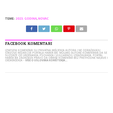
TEME:
2023. GODINA
,
NOVAC
FACEBOOK KOMENTARI
IZNESENI KOMENTARI SU PRIVATNA MIŠLJENJA AUTORA I NE ODRAŽAVAJU
STAVOVE REDAKCIJE PORTALA HABER.BA. MOLIMO AUTORE KOMENTARA DA SE
SUZDRŽE OD VRIJEĐANJA, PSOVANJA I VULGARNOG IZRAŽAVANJA. PORTAL
HABER.BA ZADRŽAVA PRAVO DA OBRIŠE KOMENTAR BEZ PRETHODNE NAJAVE I
OBJAŠNJENJA -
VIŠE O USLOVIMA KORIŠTENJA...