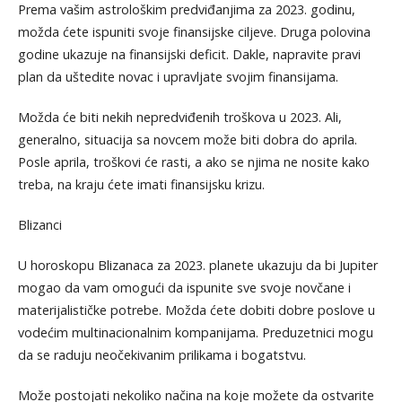
Prema vašim astrološkim predviđanjima za 2023. godinu,
možda ćete ispuniti svoje finansijske ciljeve. Druga polovina
godine ukazuje na finansijski deficit. Dakle, napravite pravi
plan da uštedite novac i upravljate svojim finansijama.
Možda će biti nekih nepredviđenih troškova u 2023. Ali,
generalno, situacija sa novcem može biti dobra do aprila.
Posle aprila, troškovi će rasti, a ako se njima ne nosite kako
treba, na kraju ćete imati finansijsku krizu.
Blizanci
U horoskopu Blizanaca za 2023. planete ukazuju da bi Jupiter
mogao da vam omogući da ispunite sve svoje novčane i
materijalističke potrebe. Možda ćete dobiti dobre poslove u
vodećim multinacionalnim kompanijama. Preduzetnici mogu
da se raduju neočekivanim prilikama i bogatstvu.
Može postojati nekoliko načina na koje možete da ostvarite