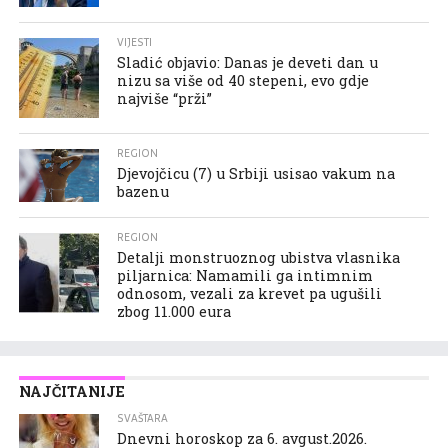
VIJESTI
Sladić objavio: Danas je deveti dan u
nizu sa više od 40 stepeni, evo gdje
najviše “prži”
REGION
Djevojčicu (7) u Srbiji usisao vakum na
bazenu
REGION
Detalji monstruoznog ubistva vlasnika
piljarnica: Namamili ga intimnim
odnosom, vezali za krevet pa ugušili
zbog 11.000 eura
NAJČITANIJE
SVAŠTARA
Dnevni horoskop za 6. avgust.2026.