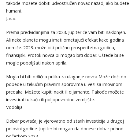
takođe možete dobiti udvostručen novac nazad, ako budete
humani.
Jarac
Prema predviđanjima za 2023. Jupiter će vam biti naklonjen.
Ali neke planete mogu imati ometajući efekat kako godina
odmiče. 2023. može biti prilično prosperitetna godina,
finansijski. Protok novca bi mogao biti dobar. Uštede bi se
mogle poboljšati nakon aprila.
Mogla bi biti odlična prilika za ulaganje novca Može doći do
pobede u tekućim pravnim sporovima u vezi sa imovinom
predaka. Možete kupiti nakit ili dijamante. Takođe možete
investirati u kuću ili poljoprivredno zemljište.
Vodolija
Dobar povraćaj je vjerovatno od starih investicija u drugoj
polovini godine. Jupiter bi mogao da donese dobar prihod
početkom 2023.