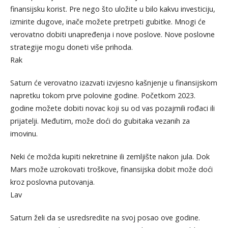
finansijsku korist. Pre nego što uložite u bilo kakvu investiciju,
izmirite dugove, inače možete pretrpeti gubitke. Mnogi će
verovatno dobiti unapređenja i nove poslove. Nove poslovne
strategije mogu doneti više prihoda.
Rak
Saturn će verovatno izazvati izvjesno kašnjenje u finansijskom
napretku tokom prve polovine godine. Početkom 2023.
godine možete dobiti novac koji su od vas pozajmili rođaci ili
prijatelji. Međutim, može doći do gubitaka vezanih za
imovinu.
Neki će možda kupiti nekretnine ili zemljište nakon jula. Dok
Mars može uzrokovati troškove, finansijska dobit može doći
kroz poslovna putovanja.
Lav
Saturn želi da se usredsredite na svoj posao ove godine.