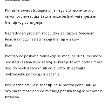
Potražite savjet stručnjaka prije nego što napravite bilo
kakvu novu investiciju. Saturn može testirati vaše vještine
finansijskog upravljanja.
Nepredviđeni problemi mogu donijeti izazove. Sredinom
februara mogu nastati mnogi finansijski izazovi.
Ribe
Profitabilne poslovne transakcije su moguće 2023. Ovo može
podstaći vaš finansijski razvoj. Ali kasnije tokom godine može
doći do nekih izazovnih situacija. Zato izbjegavajte
prekomjernu potrošnju ili ulaganje.
Poslije februara, vaše finansije će se možda poboljšati. Ali
oko marta može doći do izvesnog pritiska zbog neočekivanih
troškova.