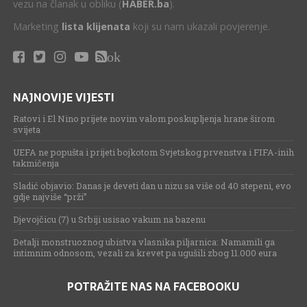
vezu na članak u obliku (
HABER.ba
).
Marketing
lista klijenata
koji su nam ukazali povjerenje.
ok
NAJNOVIJE VIJESTI
Ratovi i El Nino prijete novim valom poskupljenja hrane širom
svijeta
UEFA ne popušta i prijeti bojkotom Svjetskog prvenstva i FIFA-inih
takmičenja
Sladić objavio: Danas je deveti dan u nizu sa više od 40 stepeni, evo
gdje najviše “prži”
Djevojčicu (7) u Srbiji usisao vakum na bazenu
Detalji monstruoznog ubistva vlasnika piljarnica: Namamili ga
intimnim odnosom, vezali za krevet pa ugušili zbog 11.000 eura
POTRAŽITE NAS NA FACEBOOKU