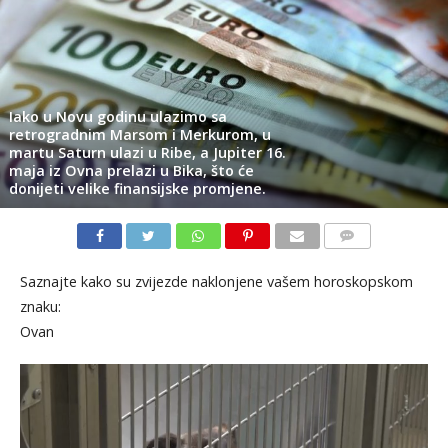
Iako u Novu godinu ulazimo sa
retrogradnim Marsom i Merkurom, u
martu Saturn ulazi u Ribe, a Jupiter 16.
maja iz Ovna prelazi u Bika, što će
donijeti velike finansijske promjene.
KOMENTARI
Saznajte kako su zvijezde naklonjene vašem horoskopskom
znaku:
Ovan