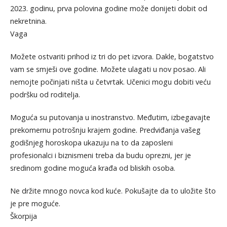
2023. godinu, prva polovina godine može donijeti dobit od
nekretnina.
Vaga
Možete ostvariti prihod iz tri do pet izvora. Dakle, bogatstvo
vam se smješi ove godine. Možete ulagati u nov posao. Ali
nemojte počinjati ništa u četvrtak. Učenici mogu dobiti veću
podršku od roditelja.
Moguća su putovanja u inostranstvo. Međutim, izbegavajte
prekomernu potrošnju krajem godine. Predviđanja vašeg
godišnjeg horoskopa ukazuju na to da zaposleni
profesionalci i biznismeni treba da budu oprezni, jer je
sredinom godine moguća krađa od bliskih osoba.
Ne držite mnogo novca kod kuće. Pokušajte da to uložite što
je pre moguće.
Škorpija