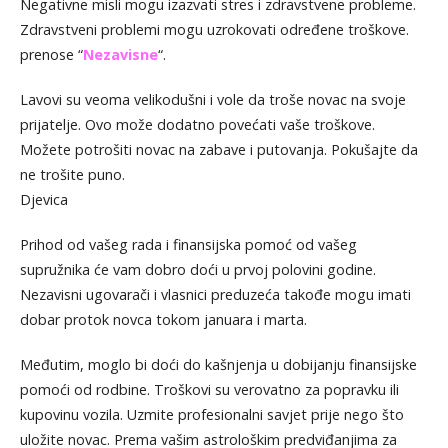
Negativne misli mogu izazvati stres i zdravstvene probleme.
Zdravstveni problemi mogu uzrokovati određene troškove.
prenose “
Nezavisne
“.
Lavovi su veoma velikodušni i vole da troše novac na svoje
prijatelje. Ovo može dodatno povećati vaše troškove.
Možete potrošiti novac na zabave i putovanja. Pokušajte da
ne trošite puno.
Djevica
Prihod od vašeg rada i finansijska pomoć od vašeg
supružnika će vam dobro doći u prvoj polovini godine.
Nezavisni ugovarači i vlasnici preduzeća takođe mogu imati
dobar protok novca tokom januara i marta.
Međutim, moglo bi doći do kašnjenja u dobijanju finansijske
pomoći od rodbine. Troškovi su verovatno za popravku ili
kupovinu vozila. Uzmite profesionalni savjet prije nego što
uložite novac. Prema vašim astrološkim predviđanjima za