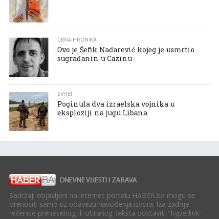
CRNA HRONIKA
Ovo je Šefik Nadarević kojeg je usmrtio
sugrađanin u Cazinu
SVIJET
Poginula dva izraelska vojnika u
eksploziji na jugu Libana
Sadržaji objavljeni na internet portalu HABER.ba mogu se
prenositi samo uz obavezu navođenja izvora. Iza zadnje
rečenice prenesenog ili citiranog teksta postaviti "hyperlink"