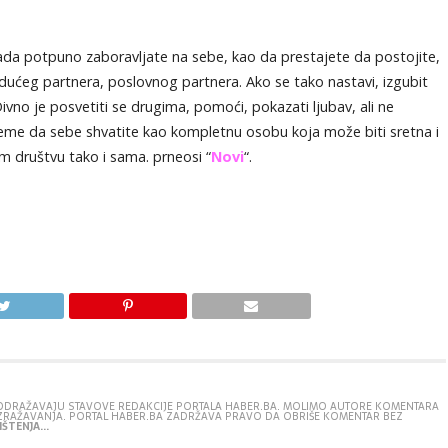
ada potpuno zaboravljate na sebe, kao da prestajete da postojite,
dućeg partnera, poslovnog partnera. Ako se tako nastavi, izgubit
ivno je posvetiti se drugima, pomoći, pokazati ljubav, ali ne
jeme da sebe shvatite kao kompletnu osobu koja može biti sretna i
m društvu tako i sama. prneosi “
Novi
“.
E ODRAŽAVAJU STAVOVE REDAKCIJE PORTALA HABER.BA. MOLIMO AUTORE KOMENTARA
IZRAŽAVANJA. PORTAL HABER.BA ZADRŽAVA PRAVO DA OBRIŠE KOMENTAR BEZ
ŠTENJA...