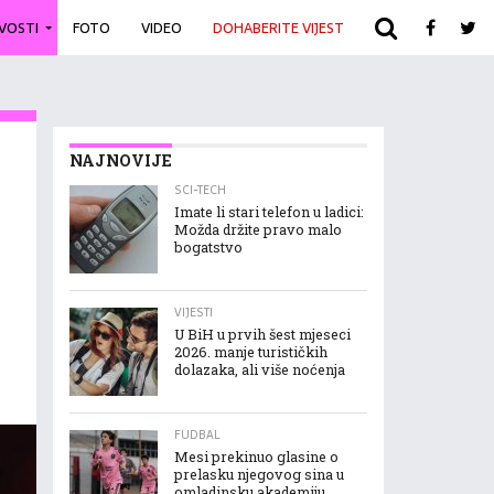
IVOSTI
FOTO
VIDEO
DOHABERITE VIJEST
ARHIVA
NAJNOVIJE
SCI-TECH
Imate li stari telefon u ladici:
Možda držite pravo malo
bogatstvo
VIJESTI
U BiH u prvih šest mjeseci
2026. manje turističkih
dolazaka, ali više noćenja
FUDBAL
Mesi prekinuo glasine o
prelasku njegovog sina u
omladinsku akademiju