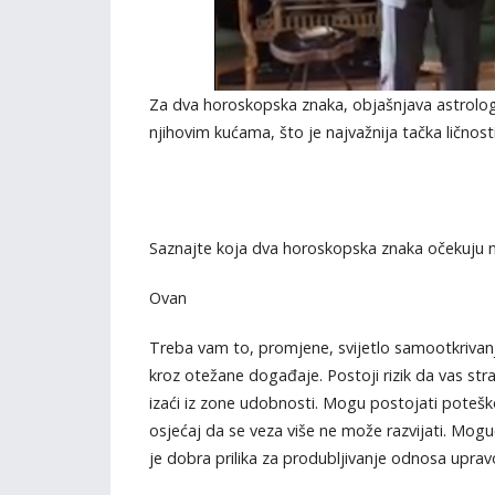
Za dva horoskopska znaka, objašnjava astrolog, 
njihovim kućama, što je najvažnija tačka ličnos
Saznajte koja dva horoskopska znaka očekuju n
Ovan
Treba vam to, promjene, svijetlo samootkrivanj
kroz otežane događaje. Postoji rizik da vas str
izaći iz zone udobnosti. Mogu postojati poteško
osjećaj da se veza više ne može razvijati. Mogu
je dobra prilika za produbljivanje odnosa upravo