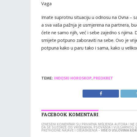
Vaga
Imate suprotnu situaciju u odnosu na Ovna – s
a sva vaša pažnja je usmjerena na partnera, bu
ćete ne samo njih, već i sebe zajedno s njima. D
smijete potpuno zaboraviti na sebe. Ovo je vri
potpuna kako u paru tako i sama, kako u veliko
TEME:
INDIJSKI HOROSKOP
,
PREOKRET
FACEBOOK KOMENTARI
IZNESENI KOMENTARI SU PRIVATNA MIŠLJENJA AUTORA I N
DA SE SUZDRŽE OD VRIJEĐANJA, PSOVANJA I VULGARNOG 
PRETHODNE NAJAVE I OBJAŠNJENJA -
VIŠE O USLOVIMA KORI