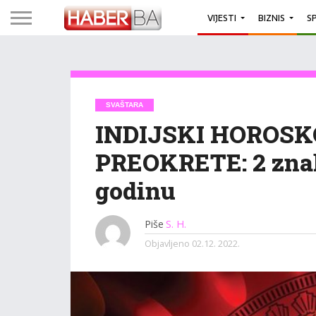
VIJESTI
BIZNIS
S
SVAŠTARA
INDIJSKI HOROSK
PREOKRETE: 2 znak
godinu
Piše
S. H.
Objavljeno
02.12. 2022.