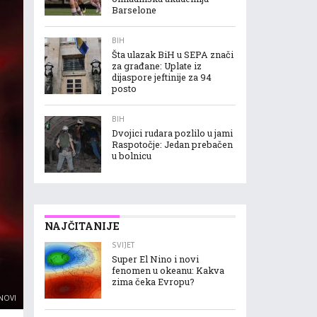
Barselone
BIH
Šta ulazak BiH u SEPA znači
za građane: Uplate iz
dijaspore jeftinije za 94
posto
BIH
Dvojici rudara pozlilo u jami
Raspotočje: Jedan prebačen
u bolnicu
NAJČITANIJE
SVIJET
Super El Nino i novi
fenomen u okeanu: Kakva
zima čeka Evropu?
NOVI