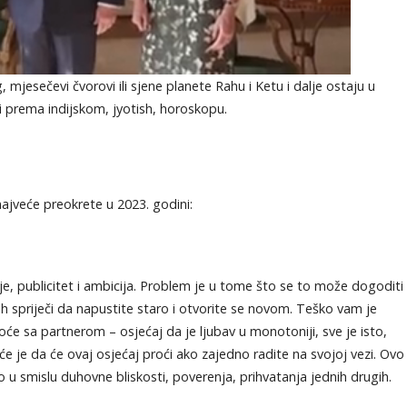
mjesečevi čvorovi ili sjene planete Rahu i Ketu i dalje ostaju u
ti prema indijskom, jyotish, horoskopu.
ajveće preokrete u 2023. godini:
e, publicitet i ambicija. Problem je u tome što se to može dogoditi
ah spriječi da napustite staro i otvorite se novom. Teško vam je
će sa partnerom – osjećaj da je ljubav u monotoniji, sve je isto,
će je da će ovaj osjećaj proći ako zajedno radite na svojoj vezi. Ovo
 u smislu duhovne bliskosti, poverenja, prihvatanja jednih drugih.