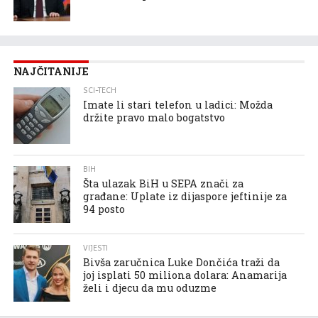
NAJČITANIJE
SCI-TECH
Imate li stari telefon u ladici: Možda
držite pravo malo bogatstvo
BIH
Šta ulazak BiH u SEPA znači za
građane: Uplate iz dijaspore jeftinije za
94 posto
VIJESTI
Bivša zaručnica Luke Dončića traži da
joj isplati 50 miliona dolara: Anamarija
želi i djecu da mu oduzme