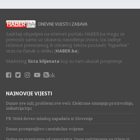
Sadržaji objavljeni na internet portalu HABER.ba mogu se
prenositi samo uz obavezu navođenja izvora. Iza zadnje
rečenice prenesenog ili citiranog teksta postaviti "hyperlink"
vezu na članak u obliku (
HABER.ba
).
Marketing
lista klijenata
koji su nam ukazali povjerenje.
ok
NAJNOVIJE VIJESTI
Dunav sve niži, problemi sve veći: Elektrane smanjuju proizvodnju,
industrija trpi
FK Velež doveo mladog napadača iz Slovenije
Danas promjenjljivo i nestabilno vrijeme
Gužve na granicama od ranog jutra: Duga zadržavanja na izlazu iz