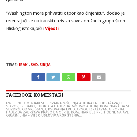
“Washington mora prihvatiti otpor kao činjenicu”, dodao je
referirajući se na iranski naziv za savez oružanih grupa širom
Bliskog istoka,pišu
Vijesti
TEME:
IRAK
,
,
SAD
,
SIRIJA
FACEBOOK KOMENTARI
IZNESENI KOMENTARI SU PRIVATNA MIŠLJENJA AUTORA I NE ODRAŽAVAJU
STAVOVE REDAKCIJE PORTALA HABER.BA. MOLIMO AUTORE KOMENTARA DA SE
SUZDRŽE OD VRIJEĐANJA, PSOVANJA I VULGARNOG IZRAŽAVANJA. PORTAL
HABER.BA ZADRŽAVA PRAVO DA OBRIŠE KOMENTAR BEZ PRETHODNE NAJAVE I
OBJAŠNJENJA -
VIŠE O USLOVIMA KORIŠTENJA...