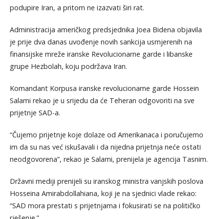
podupire Iran, a pritom ne izazvati širi rat.
Administracija američkog predsjednika Joea Bidena objavila
je prije dva danas uvođenje novih sankcija usmjerenih na
finansijske mreže iranske Revolucionarne garde i libanske
grupe Hezbolah, koju podržava Iran.
Komandant Korpusa iranske revolucionarne garde Hossein
Salami rekao je u srijedu da će Teheran odgovoriti na sve
prijetnje SAD-a.
“Čujemo prijetnje koje dolaze od Amerikanaca i poručujemo
im da su nas već iskušavali i da nijedna prijetnja neće ostati
neodgovorena”, rekao je Salami, prenijela je agencija Tasnim.
Državni mediji prenijeli su iranskog ministra vanjskih poslova
Hosseina Amirabdollahiana, koji je na sjednici vlade rekao:
“SAD mora prestati s prijetnjama i fokusirati se na političko
rješenje.”