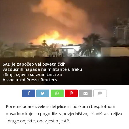
SAD je započeo val osvetničkih
vazdušnih napada na militante u Iraku
i Siriji, izjavili su zvaničnici za
Associated Press i Reuters.
KOMENTARI
Početne udare izvele su letjelice s ljudskom i bespilotnom
posadom koje su pogodile zapovjedništvo, skladišta streljiva
i druge objekte, obavijestio je AP.