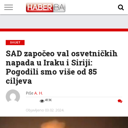
VIJESTI
BIZNIS
SPORT
SHOWBIZ
LIFESTYLE
SCI-
AUTO
ZANIMLJIVOSTI
FOTO
VIDEO
TV
VREMENSKA
STANJE NA
KURSNA
O
MARKETING
IMPRESSUM
KONTAKT
TECH
PROGRAM
PROGNOZA
PUTEVIMA
LISTA
NAMA
SVIJET
SAD započeo val osvetničkih
napada u Iraku i Siriji:
Pogodili smo više od 85
ciljeva
Piše
A. H.
41.1K
Objavljeno
03.02. 2024.