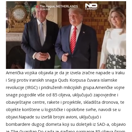
Američka vojska objavila je da je izvela zračne napade u Iraku
i Siriji protiv iranskih snaga Quds Korpusa čuvara islamske
revolucije (IRGC) i pridruženih milicijskih grupa.Američke vojne
snage pogodile više od 85 ciljeva, uključujući zapovjedne i
obavještajne centre, rakete i projektile, skladišta dronova, te
objekte korištene u logističke i opskrbne svrhe, navodi se u
objavi.Napade su izvršili brojni avioni, uključujući i
bombardere dugog dometa koji su doletjeli iz SAD-a, objavio
je The Guardian.Do sada je gađano najmanje 85 ciljeva širom