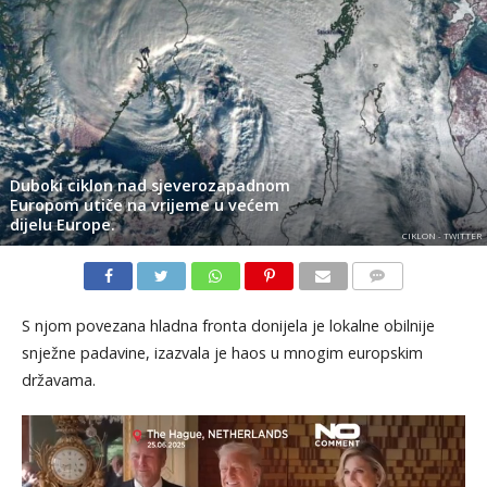
Duboki ciklon nad sjeverozapadnom
Europom utiče na vrijeme u većem
dijelu Europe.
CIKLON - TWITTER
KOMENTARI
S njom povezana hladna fronta donijela je lokalne obilnije
snježne padavine, izazvala je haos u mnogim europskim
državama.