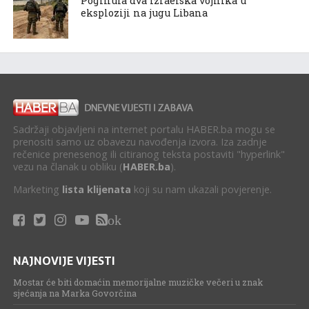
Poginula dva izraelska vojnika u
eksploziji na jugu Libana
Sadržaji objavljeni na internet portalu HABER.ba mogu se
prenositi samo uz obavezu navođenja izvora. Iza zadnje
rečenice prenesenog ili citiranog teksta postaviti "hyperlink"
vezu na članak u obliku (
HABER.ba
).
Marketing
lista klijenata
koji su nam ukazali povjerenje.
ok
NAJNOVIJE VIJESTI
Mostar će biti domaćin memorijalne muzičke večeri u znak
sjećanja na Marka Govorčina