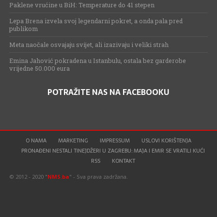
Paklene vrućine u BiH: Temperature do 41 stepen
Lepa Brena izvela svoj legendarni pokret, a onda pala pred
publikom
Meta naočale osvajaju svijet, ali izazivaju i veliki strah
Emina Jahović pokradena u Istanbulu, ostala bez garderobe
vrijedne 50.000 eura
POTRAŽITE NAS NA FACEBOOKU
O NAMA
MARKETING
IMPRESSUM
USLOVI KORIŠTENJA
PRONAĐENI NESTALI TINEJDŽERI U ZAGREBU: MAJA I EMIR SE VRATILI KUĆI
RSS
KONTAKT
© 2012 - 2020 "
NMS.ba
" - Sva prava zadržana.