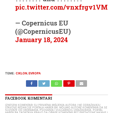
pic.twitter.com/vnxfrgv1VM
— Copernicus EU
(@CopernicusEU)
January 18, 2024
TEME:
CIKLON
,
EVROPA
FACEBOOK KOMENTARI
IZNESENI KOMENTARI SU PRIVATNA MIŠLJENJA AUTORA I NE ODRAŽAVAJU
STAVOVE REDAKCIJE PORTALA HABER.BA. MOLIMO AUTORE KOMENTARA DA SE
SUZDRŽE OD VRIJEĐANJA, PSOVANJA I VULGARNOG IZRAŽAVANJA. PORTAL
HABER.BA ZADRŽAVA PRAVO DA OBRIŠE KOMENTAR BEZ PRETHODNE NAJAVE I