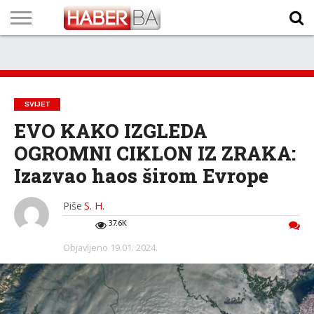
VIJESTI
BIZNIS
SPORT
SHOWBIZ
LIFESTYLE
SCI-
AUTO
ZANIMLJIVOSTI
FOTO
VIDEO
TV
VREMENSKA
STANJE NA
KURSNA
O
MARKETING
IMPRESSUM
KONTAKT
TECH
PROGRAM
PROGNOZA
PUTEVIMA
LISTA
NAMA
SVIJET
EVO KAKO IZGLEDA
OGROMNI CIKLON IZ ZRAKA:
Izazvao haos širom Evrope
Piše
S. H.
37.6K
Objavljeno
19.01. 2024.