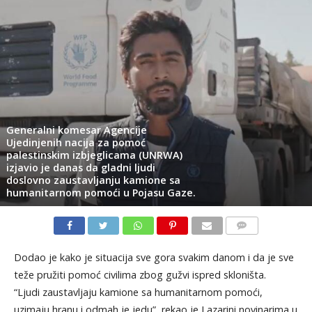
Generalni komesar Agencije
Ujedinjenih nacija za pomoć
palestinskim izbjeglicama (UNRWA)
izjavio je danas da gladni ljudi
doslovno zaustavljanju kamione sa
humanitarnom pomoći u Pojasu Gaze.
KOMENTARI
Dodao je kako je situacija sve gora svakim danom i da je sve
teže pružiti pomoć civilima zbog gužvi ispred skloništa.
“Ljudi zaustavljaju kamione sa humanitarnom pomoći,
uzimaju hranu i odmah je jedu”, rekao je Lazarini novinarima u