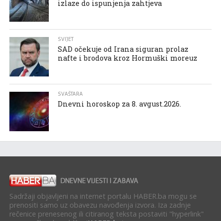
izlaze do ispunjenja zahtjeva
SVIJET
SAD očekuje od Irana siguran prolaz
nafte i brodova kroz Hormuški moreuz
SVAŠTARA
Dnevni horoskop za 8. avgust.2026.
Sadržaji objavljeni na internet portalu HABER.ba mogu se
prenositi samo uz obavezu navođenja izvora. Iza zadnje
rečenice prenesenog ili citiranog teksta postaviti "hyperlink"