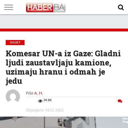
VIJESTI
BIZNIS
SPORT
SHOWBIZ
LIFESTYLE
SCI-
AUTO
ZANIMLJIVOSTI
FOTO
VIDEO
TV
VREMENSKA
STANJE NA
KURSNA
O
MARKETING
IMPRESSUM
KONTAKT
TECH
PROGRAM
PROGNOZA
PUTEVIMA
LISTA
NAMA
SVIJET
Komesar UN-a iz Gaze: Gladni
ljudi zaustavljaju kamione,
uzimaju hranu i odmah je
jedu
Piše
A. H.
34.8K
Objavljeno
14.12. 2023.