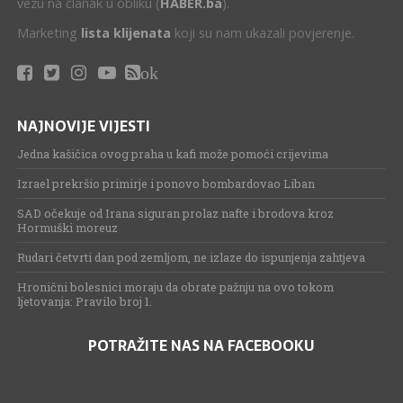
vezu na članak u obliku (
HABER.ba
).
Marketing
lista klijenata
koji su nam ukazali povjerenje.
ok
NAJNOVIJE VIJESTI
Jedna kašičica ovog praha u kafi može pomoći crijevima
Izrael prekršio primirje i ponovo bombardovao Liban
SAD očekuje od Irana siguran prolaz nafte i brodova kroz
Hormuški moreuz
Rudari četvrti dan pod zemljom, ne izlaze do ispunjenja zahtjeva
Hronični bolesnici moraju da obrate pažnju na ovo tokom
ljetovanja: Pravilo broj 1.
POTRAŽITE NAS NA FACEBOOKU