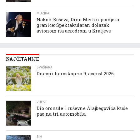
MUZIKA
Nakon Koševa, Dino Merlin pomjera
granice: Spektakularan dolazak
avionom na aerodrom u Kraljevu
NAJČITANIJE
SVAŠTARA
Dnevni horoskop za 9. avgust.2026.
VIJESTI
Dio oronule i ruševne Alajbegovića kuće
pao na tri automobila
BIH