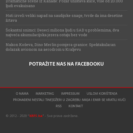
Dramatične scene iz Kanade: Požar uništava kuće, više od 20.000
ljudi evakuisano
Huti izveli veliki napad na saudijske snage, tvrde da ima desetine
žrtava
Šokantni snimci: Deseci miliona ljudi u SAD u problemima, dva
najveća akumulacijska jezera ostaju bez vode
Nakon Koševa, Dino Merlin pomjera granice: Spektakularan
dolazak avionom na aerodrom u Kraljevu
POTRAŽITE NAS NA FACEBOOKU
O NAMA
MARKETING
IMPRESSUM
USLOVI KORIŠTENJA
PRONAĐENI NESTALI TINEJDŽERI U ZAGREBU: MAJA I EMIR SE VRATILI KUĆI
RSS
KONTAKT
© 2012 - 2020 "
NMS.ba
" - Sva prava zadržana.