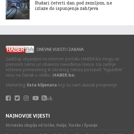
Rudari četvrti dan pod zemljom, ne
izlaze do ispunjenja zahtjeva
Sadržaji objavljeni na internet portalu HABER.ba mogu se
prenositi samo uz obavezu navođenja izvora. Iza zadnje
rečenice prenesenog ili citiranog teksta postaviti "hyperlink"
vezu na članak u obliku (
HABER.ba
).
Marketing
lista klijenata
koji su nam ukazali povjerenje.
ok
NAJNOVIJE VIJESTI
Hrvatska skuplja od Grčke, Italije, Turske i Španije