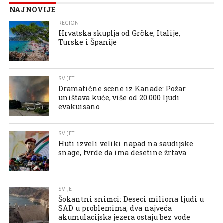
NAJNOVIJE
REGION
Hrvatska skuplja od Grčke, Italije,
Turske i Španije
SVIJET
Dramatične scene iz Kanade: Požar
uništava kuće, više od 20.000 ljudi
evakuisano
SVIJET
Huti izveli veliki napad na saudijske
snage, tvrde da ima desetine žrtava
SVIJET
Šokantni snimci: Deseci miliona ljudi u
SAD u problemima, dva najveća
akumulacijska jezera ostaju bez vode