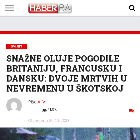
VIJESTI
BIZNIS
SPORT
SHOWBIZ
LIFESTYLE
SCI-
AUTO
ZANIMLJIVOSTI
FOTO
VIDEO
TV
VREMENSKA
STANJE NA
KURSNA
O
MARKETING
IMPRESSUM
KONTAKT
TECH
PROGRAM
PROGNOZA
PUTEVIMA
LISTA
NAMA
SVIJET
SNAŽNE OLUJE POGODILE
BRITANIJU, FRANCUSKU I
DANSKU: DVOJE MRTVIH U
NEVREMENU U ŠKOTSKOJ
Piše
A. V.
41.0K
Objavljeno
20.10. 2023.