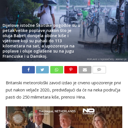
Dijelove istočne Škotske pogodile su u
petak velike poplave nakon što je
oluja Babet donijela obilne kiše i
vjetrove koji su puhali do 113
kilometara na sat, a upozorenja na
poplave i oluje oglašene su na jugu
Francuske i u Danskoj.
POPLAVE U NJEMAČKOJ - AGENCIJE
KOMENTARI
Britanski meteorološki zavod izdao je crveno upozorenje prvi
put nakon veljače 2020., predviđajući da će na neka područja
pasti do 250 milimetara kiše, prenosi Hina.