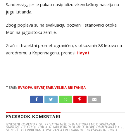
Sandersvig, jer je pukao nasip blizu vikendaškog naselja na
jugu Jutlanda.
Zbog poplava su na evakuaciju pozvani i stanovnici otoka
Mon na jugoistoku zemlje.
Zračni i trajektni promet ograničen, s otkazanih 88 letova na
aerodromu u Kopenhagenu. prenosi
Hayat
TEME:
EVROPA
,
NEVRIJEME
,
VELIKA BRITANIJA
FACEBOOK KOMENTARI
IZNESENI KOMENTARI SU PRIVATNA MIŠLJENJA AUTORA I NE ODRAŽAVAJU
STAVOVE REDAKCIJE PORTALA HABER.BA. MOLIMO AUTORE KOMENTARA DA SE
SUZDRŽE OD VRIJEĐANJA, PSOVANJA I VULGARNOG IZRAŽAVANJA. PORTAL