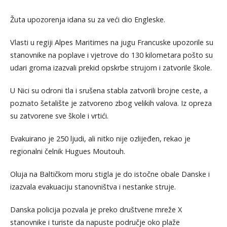
Žuta upozorenja idana su za veći dio Engleske.
Vlasti u regiji Alpes Maritimes na jugu Francuske upozorile su
stanovnike na poplave i vjetrove do 130 kilometara pošto su
udari groma izazvali prekid opskrbe strujom i zatvorile škole.
U Nici su odroni tla i srušena stabla zatvorili brojne ceste, a
poznato šetalište je zatvoreno zbog velikih valova. Iz opreza
su zatvorene sve škole i vrtići.
Evakuirano je 250 ljudi, ali nitko nije ozlijeđen, rekao je
regionalni čelnik Hugues Moutouh.
Oluja na Baltičkom moru stigla je do istočne obale Danske i
izazvala evakuaciju stanovništva i nestanke struje.
Danska policija pozvala je preko društvene mreže X
stanovnike i turiste da napuste područje oko plaže