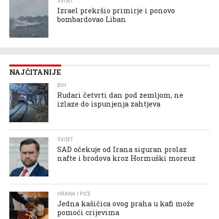
SVIJET
Izrael prekršio primirje i ponovo
bombardovao Liban
NAJČITANIJE
BIH
Rudari četvrti dan pod zemljom, ne
izlaze do ispunjenja zahtjeva
SVIJET
SAD očekuje od Irana siguran prolaz
nafte i brodova kroz Hormuški moreuz
HRANA I PIĆE
Jedna kašičica ovog praha u kafi može
pomoći crijevima