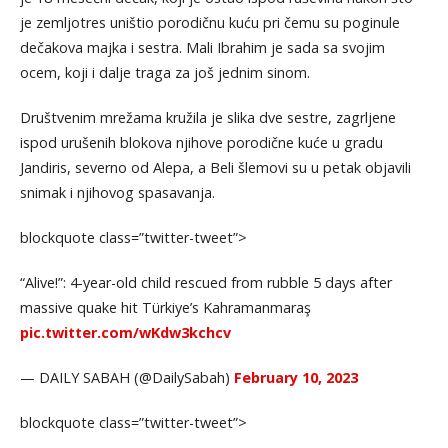
je zemljotres uništio porodičnu kuću pri čemu su poginule
dečakova majka i sestra. Mali Ibrahim je sada sa svojim
ocem, koji i dalje traga za još jednim sinom.
Društvenim mrežama kružila je slika dve sestre, zagrljene
ispod urušenih blokova njihove porodične kuće u gradu
Jandiris, severno od Alepa, a Beli šlemovi su u petak objavili
snimak i njihovog spasavanja.
blockquote class=”twitter-tweet”>
“Alive!”: 4-year-old child rescued from rubble 5 days after
massive quake hit Türkiye’s Kahramanmaraş
pic.twitter.com/wKdw3kchcv
— DAILY SABAH (@DailySabah)
February 10, 2023
blockquote class=”twitter-tweet”>