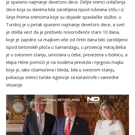
je spaseno najmanje devetoro dece. Dirljivi snimci izvlačenja
dece koja su danima bila zarobljena ispod ruševina stižu i iz
Sirije.Prema snimcima koje su objavile spasilačke službe, u
Turskoj je u petak spaseno najmanje devetoro dece, a svet
je obišla vest da je preživelo novorođenče staro 10 dana,
koje je zajedno sa majkom više od četiri dana bilo zarobljeno
ispod betonskih ploča u Samandagu, u provinciji Hataj.Beba
je u svesnom stanju, umotana u ćebe, prevezena u bolnicu, a
ekipa Hitne pomoći je na nosilima prevezla i njegovu majku
koja je, iako ošamućena i bleda, bila u svesnom stanju,
pokazuju snimci turske Agencije za katastrofe i vanredne
situacije.