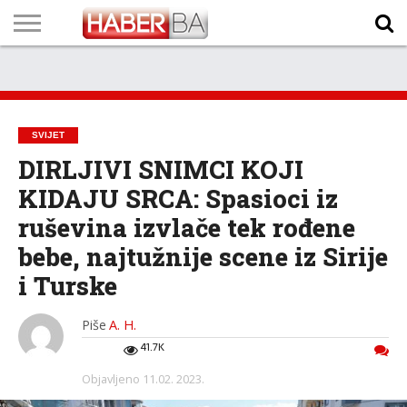
VIJESTI
BIZNIS
SPORT
SHOWBIZ
LIFESTYLE
SCI-
AUTO
ZANIMLJIVOSTI
FOTO
VIDEO
TV
VREMENSKA
STANJE NA
KURSNA
O
MARKETING
IMPRESSUM
KONTAKT
TECH
PROGRAM
PROGNOZA
PUTEVIMA
LISTA
NAMA
SVIJET
DIRLJIVI SNIMCI KOJI
KIDAJU SRCA: Spasioci iz
ruševina izvlače tek rođene
bebe, najtužnije scene iz Sirije
i Turske
Piše
A. H.
41.7K
Objavljeno
11.02. 2023.