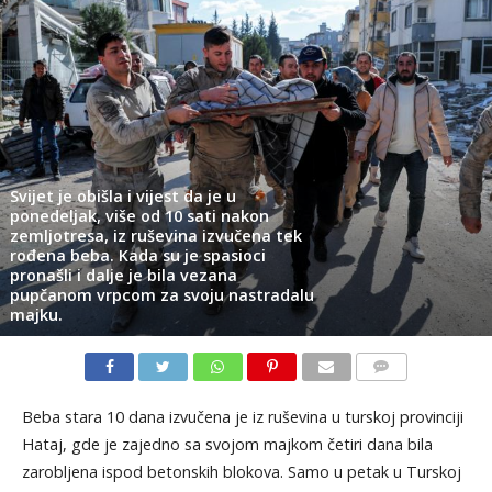
Svijet je obišla i vijest da je u
ponedeljak, više od 10 sati nakon
zemljotresa, iz ruševina izvučena tek
rođena beba. Kada su je spasioci
pronašli i dalje je bila vezana
pupčanom vrpcom za svoju nastradalu
majku.
KOMENTARI
Beba stara 10 dana izvučena je iz ruševina u turskoj provinciji
Hataj, gde je zajedno sa svojom majkom četiri dana bila
zarobljena ispod betonskih blokova. Samo u petak u Turskoj