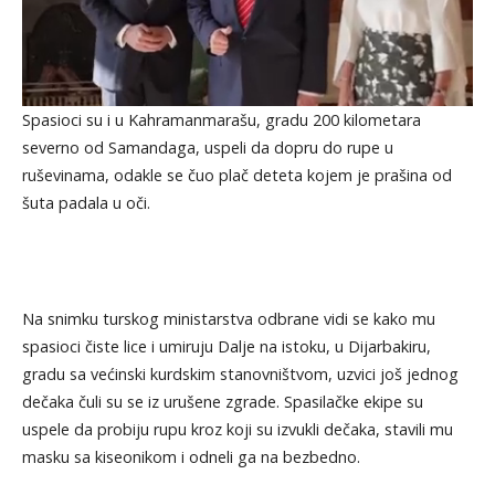
Spasioci su i u Kahramanmarašu, gradu 200 kilometara
severno od Samandaga, uspeli da dopru do rupe u
ruševinama, odakle se čuo plač deteta kojem je prašina od
šuta padala u oči.
Na snimku turskog ministarstva odbrane vidi se kako mu
spasioci čiste lice i umiruju Dalje na istoku, u Dijarbakiru,
gradu sa većinski kurdskim stanovništvom, uzvici još jednog
dečaka čuli su se iz urušene zgrade. Spasilačke ekipe su
uspele da probiju rupu kroz koji su izvukli dečaka, stavili mu
masku sa kiseonikom i odneli ga na bezbedno.