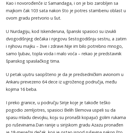
Kao i novorođenče iz Samandaga, i on je bio zarobljen sa
majkom čak 103 sata nakon što je potres stambenu oblast u
ovom gradu pretvorio u šut.
U Nurdagiju, kod Iskenderuna, španski spasioci su izvukli
dvogodišnjeg dečaka i njegovu šestogodišnju sestru, a zatim
i njihovu majku – žive i zdrave.Nije im bilo potrebno mnogo,
samo ljubav, topla voda i malo voća – rekao je predstavnik
španskog spasilačkog tima.
U petak ujutru saopšteno je da je predsedničkim avionom u
Ankaru prevezeno 64 dece iz ugroženog područja, među
kojima 16 beba.
I preko granice, u području Sirije koje je takođe teško
pogodio zemljotres, spasioci Belih šlemova uspeli su da
spasu mladu devojku, koju su pronašli kopajući golim rukama
po ruševinama.Dan ranije u sirijskom gradu Azazu pronađen
je 18-mesečni dečak, koji je ostao ispod ruševina nakon što