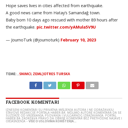
Hope saves lives in cities affected from earthquake.
A good news came from Hatay’s Samandağ town.
Baby born 10 days ago rescued with mother 89 hours after
the earthquake.
pic.twitter.com/yAMula5V9U
— JournoTurk (@journoturk)
February 10, 2023
TEME:
,
SNIMCI
,
ZEMLJOTRES TURSKA
FACEBOOK KOMENTARI
IZNESENI KOMENTARI SU PRIVATNA MIŠLJENJA AUTORA I NE ODRAŽAVAJU
STAVOVE REDAKCIJE PORTALA HABER.BA. MOLIMO AUTORE KOMENTARA DA SE
SUZDRŽE OD VRIJEĐANJA, PSOVANJA I VULGARNOG IZRAŽAVANJA. PORTAL
HABER.BA ZADRŽAVA PRAVO DA OBRIŠE KOMENTAR BEZ PRETHODNE NAJAVE I
OBJAŠNJENJA -
VIŠE O USLOVIMA KORIŠTENJA...