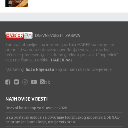
Sadržaji objavljeni na internet portalu HABER.ba mogu se
prenositi samo uz obavezu navođenja izvora. Iza zadnje
rečenice prenesenog ili citiranog teksta postaviti "hyperlink"
vezu na članak u obliku (
HABER.ba
).
Marketing
lista klijenata
koji su nam ukazali povjerenje.
ok
NAJNOVIJE VIJESTI
Dnevni horoskop za 9. avgust.2026.
Iran postavio uslove za otvaranje Hormuškog moreuza: Dok SAD
ne promijeni ponašanje, ostaje zatvoren