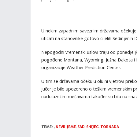
U nekim zapadnim saveznim državama očekuje s
uticati na stanovnike gotovo cijelih Sedinjenih 
Nepogodni vremenski uslovi traju od ponedjeljka 
pogođene Montana, Wyoming, Južna Dakota i N
organizacije Weather Prediction Center.
U tim se državama očekuju olujni vjetrovi preko
jučer je bilo upozoreno o teškim vremenskim p
nadolazećim mećavama također su bila na snazi 
TEME:
,
NEVRIJEME
,
SAD
,
SNIJEG
,
TORNADA