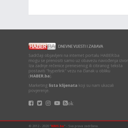
Sadržaji objavljeni na internet portalu HABER.ba
mogu se prenositi samo uz obavezu navođenja izvor
Iza zadnje rečenice prenesenog ili citiranog teksta
postaviti "hyperlink" vezu na članak u obliku
(
HABER.ba
).
Marketing
lista klijenata
koji su nam ukazali
povjerenje.
ok
© 2012 - 2020 "
NMS.ba
" - Sva prava zadržana.