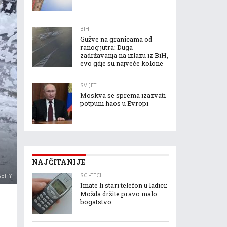
BIH
Gužve na granicama od
ranog jutra: Duga
zadržavanja na izlazu iz BiH,
evo gdje su najveće kolone
SVIJET
Moskva se sprema izazvati
potpuni haos u Evropi
NAJČITANIJE
SCI-TECH
GETTY
Imate li stari telefon u ladici:
Možda držite pravo malo
bogatstvo