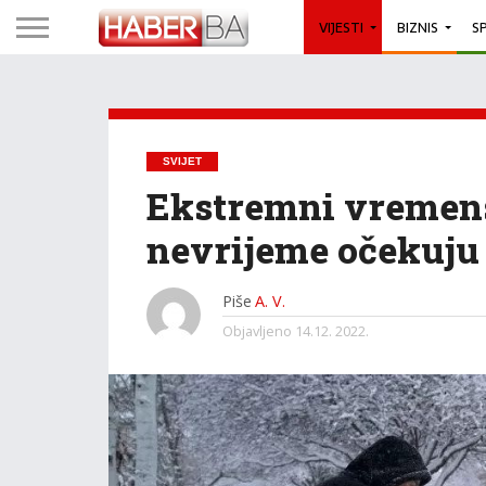
VIJESTI
BIZNIS
S
SVIJET
Ekstremni vremensk
nevrijeme očekuju
Piše
A. V.
Objavljeno
14.12. 2022.