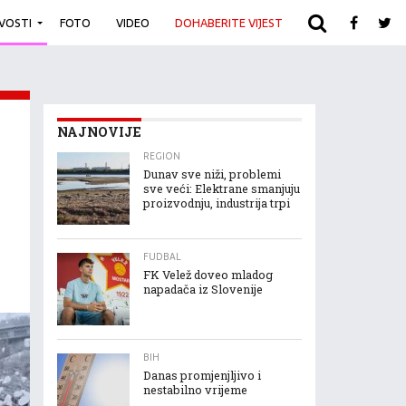
IVOSTI
FOTO
VIDEO
DOHABERITE VIJEST
ARHIVA
NAJNOVIJE
REGION
Dunav sve niži, problemi
sve veći: Elektrane smanjuju
proizvodnju, industrija trpi
FUDBAL
FK Velež doveo mladog
napadača iz Slovenije
BIH
Danas promjenjljivo i
nestabilno vrijeme