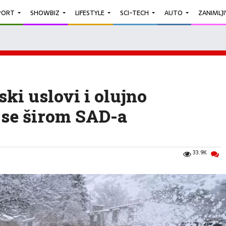
PORT
SHOWBIZ
LIFESTYLE
SCI-TECH
AUTO
ZANIMLJ
i uslovi i olujno
 se širom SAD-a
33.9K