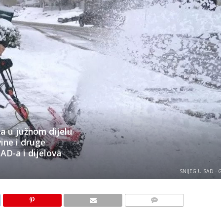
da u južnom dijelu
ine i druge
D-a i dijelova
SNIJEG U SAD - 
KOMENTARI