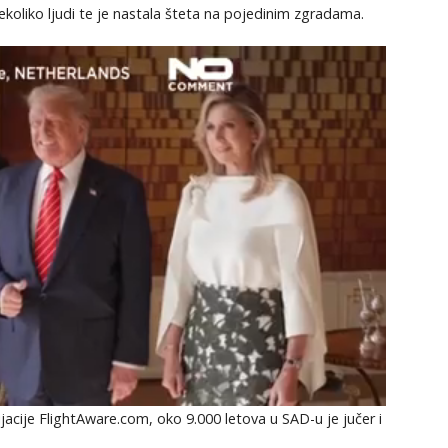
oliko ljudi te je nastala šteta na pojedinim zgradama.
jacije FlightAware.com, oko 9.000 letova u SAD-u je jučer i