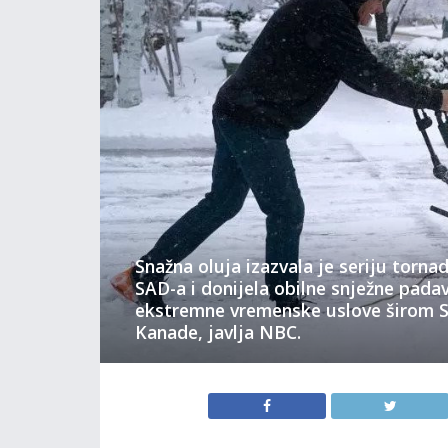
Snažna oluja izazvala je seriju torna
SAD-a i donijela obilne snježne padav
ekstremne vremenske uslove širom SA
Kanade, javlja NBC.