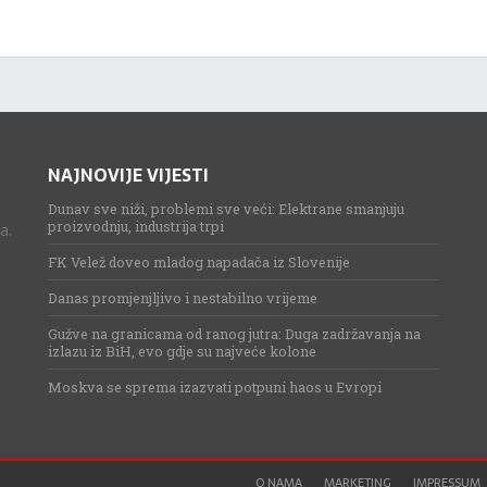
NAJNOVIJE VIJESTI
Dunav sve niži, problemi sve veći: Elektrane smanjuju
proizvodnju, industrija trpi
a.
FK Velež doveo mladog napadača iz Slovenije
Danas promjenjljivo i nestabilno vrijeme
Gužve na granicama od ranog jutra: Duga zadržavanja na
izlazu iz BiH, evo gdje su najveće kolone
Moskva se sprema izazvati potpuni haos u Evropi
O NAMA
MARKETING
IMPRESSUM