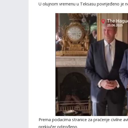
U olujnom vremenu u Teksasu povrijeđeno je nek
Prema podacima stranice za praćenje civilne avi
prekjučer odgođeno.