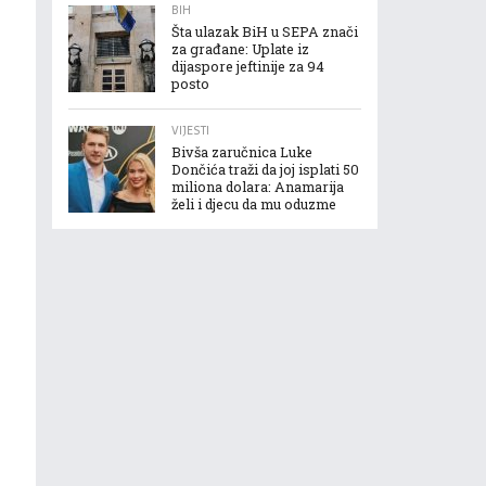
BIH
Šta ulazak BiH u SEPA znači
za građane: Uplate iz
dijaspore jeftinije za 94
posto
VIJESTI
Bivša zaručnica Luke
Dončića traži da joj isplati 50
miliona dolara: Anamarija
želi i djecu da mu oduzme