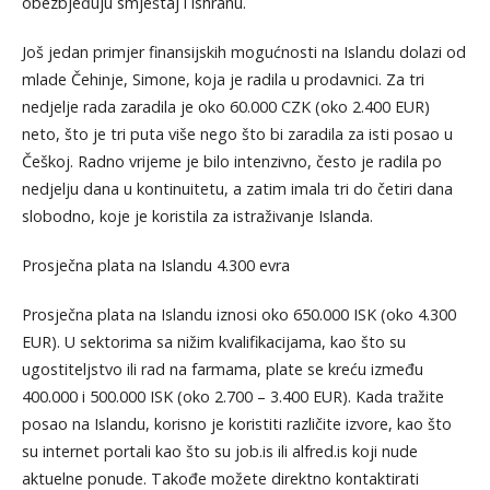
obezbjeđuju smještaj i ishranu.
Još jedan primjer finansijskih mogućnosti na Islandu dolazi od
mlade Čehinje, Simone, koja je radila u prodavnici. Za tri
nedjelje rada zaradila je oko 60.000 CZK (oko 2.400 EUR)
neto, što je tri puta više nego što bi zaradila za isti posao u
Češkoj. Radno vrijeme je bilo intenzivno, često je radila po
nedjelju dana u kontinuitetu, a zatim imala tri do četiri dana
slobodno, koje je koristila za istraživanje Islanda.
Prosječna plata na Islandu 4.300 evra
Prosječna plata na Islandu iznosi oko 650.000 ISK (oko 4.300
EUR). U sektorima sa nižim kvalifikacijama, kao što su
ugostiteljstvo ili rad na farmama, plate se kreću između
400.000 i 500.000 ISK (oko 2.700 – 3.400 EUR). Kada tražite
posao na Islandu, korisno je koristiti različite izvore, kao što
su internet portali kao što su job.is ili alfred.is koji nude
aktuelne ponude. Takođe možete direktno kontaktirati