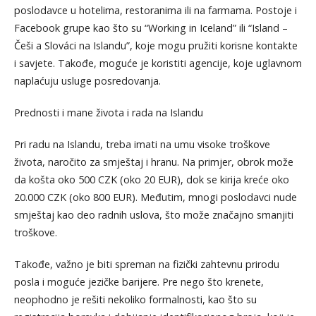
poslodavce u hotelima, restoranima ili na farmama. Postoje i
Facebook grupe kao što su “Working in Iceland” ili “Island –
Češi a Slováci na Islandu”, koje mogu pružiti korisne kontakte
i savjete. Takođe, moguće je koristiti agencije, koje uglavnom
naplaćuju usluge posredovanja.
Prednosti i mane života i rada na Islandu
Pri radu na Islandu, treba imati na umu visoke troškove
života, naročito za smještaj i hranu. Na primjer, obrok može
da košta oko 500 CZK (oko 20 EUR), dok se kirija kreće oko
20.000 CZK (oko 800 EUR). Međutim, mnogi poslodavci nude
smještaj kao deo radnih uslova, što može značajno smanjiti
troškove.
Takođe, važno je biti spreman na fizički zahtevnu prirodu
posla i moguće jezičke barijere. Pre nego što krenete,
neophodno je rešiti nekoliko formalnosti, kao što su