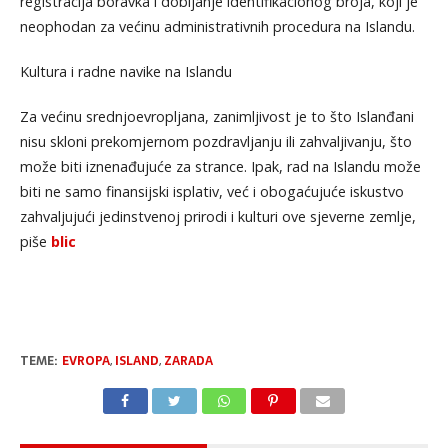
registracija boravka i dobijanje identifikacionog broja, koji je
neophodan za većinu administrativnih procedura na Islandu.
Kultura i radne navike na Islandu
Za većinu srednjoevropljana, zanimljivost je to što Islanđani
nisu skloni prekomjernom pozdravljanju ili zahvaljivanju, što
može biti iznenađujuće za strance. Ipak, rad na Islandu može
biti ne samo finansijski isplativ, već i obogaćujuće iskustvo
zahvaljujući jedinstvenoj prirodi i kulturi ove sjeverne zemlje,
piše
blic
TEME:
EVROPA
,
ISLAND
,
ZARADA