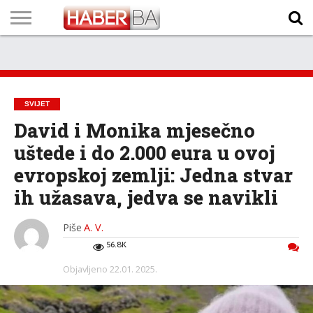
VIJESTI
BIZNIS
SPORT
SHOWBIZ
LIFESTYLE
SCI-
AUTO
ZANIMLJIVOSTI
FOTO
VIDEO
TV
VREMENSKA
STANJE NA
KURSNA
O
MARKETING
IMPRESSUM
KONTAKT
TECH
PROGRAM
PROGNOZA
PUTEVIMA
LISTA
NAMA
SVIJET
David i Monika mjesečno
uštede i do 2.000 eura u ovoj
evropskoj zemlji: Jedna stvar
ih užasava, jedva se navikli
Piše
A. V.
56.8K
Objavljeno
22.01. 2025.