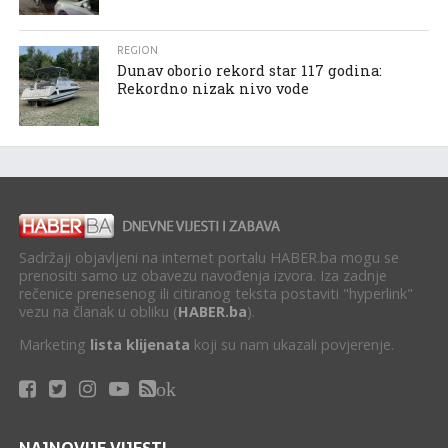
REGION
Dunav oborio rekord star 117 godina:
Rekordno nizak nivo vode
Sadržaji objavljeni na internet portalu HABER.ba mogu se
prenositi samo uz obavezu navođenja izvora. Iza zadnje
rečenice prenesenog ili citiranog teksta postaviti "hyperlink"
vezu na članak u obliku (
HABER.ba
).
Marketing
lista klijenata
koji su nam ukazali povjerenje.
ok