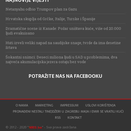
NAJNOVIJE VIJESTI
Netanyahu odbio Trumpov plan za Gazu
Hrvatska skuplja od Grčke, Italije, Turske i Španije
Dramatične scene iz Kanade: Požar uništava kuće, više od 20.000
ljudi evakuisano
Huti izveli veliki napad na saudijske snage, tvrde da ima desetine
žrtava
Šokantni snimci: Deseci miliona ljudi u SAD u problemima, dva
najveća akumulacijska jezera ostaju bez vode
POTRAŽITE NAS NA FACEBOOKU
O NAMA
MARKETING
IMPRESSUM
USLOVI KORIŠTENJA
PRONAĐENI NESTALI TINEJDŽERI U ZAGREBU: MAJA I EMIR SE VRATILI KUĆI
RSS
KONTAKT
© 2012 - 2020 "
NMS.ba
" - Sva prava zadržana.