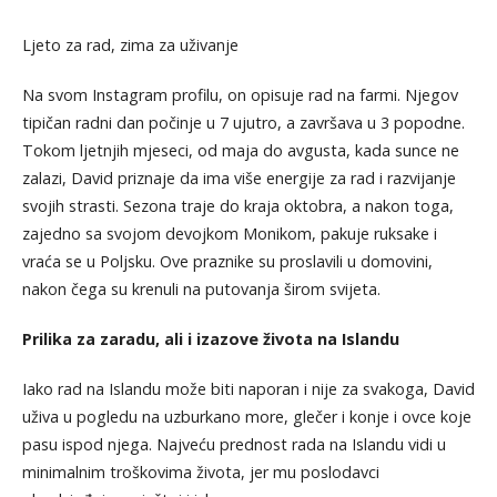
Ljeto za rad, zima za uživanje
Na svom Instagram profilu, on opisuje rad na farmi. Njegov
tipičan radni dan počinje u 7 ujutro, a završava u 3 popodne.
Tokom ljetnjih mjeseci, od maja do avgusta, kada sunce ne
zalazi, David priznaje da ima više energije za rad i razvijanje
svojih strasti. Sezona traje do kraja oktobra, a nakon toga,
zajedno sa svojom devojkom Monikom, pakuje ruksake i
vraća se u Poljsku. Ove praznike su proslavili u domovini,
nakon čega su krenuli na putovanja širom svijeta.
Prilika za zaradu, ali i izazove života na Islandu
Iako rad na Islandu može biti naporan i nije za svakoga, David
uživa u pogledu na uzburkano more, glečer i konje i ovce koje
pasu ispod njega. Najveću prednost rada na Islandu vidi u
minimalnim troškovima života, jer mu poslodavci