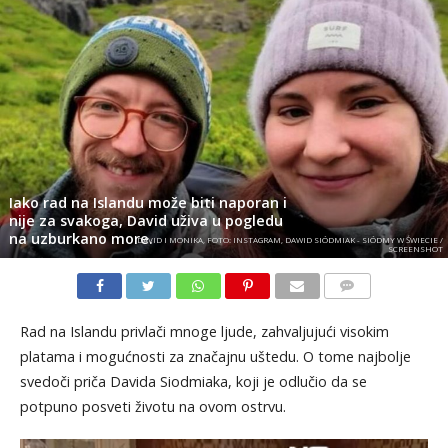
Iako rad na Islandu može biti naporan i
nije za svakoga, David uživa u pogledu
na uzburkano more.
DAVID I MONIKA, FOTO: INSTAGRAM, DAWID SIÓDMIAK - SIÓDMY W ŚWIECIE /
SCREENSHOT
KOMENTARI
Rad na Islandu privlači mnoge ljude, zahvaljujući visokim
platama i mogućnosti za značajnu uštedu. O tome najbolje
svedoči priča Davida Siodmiaka, koji je odlučio da se
potpuno posveti životu na ovom ostrvu.