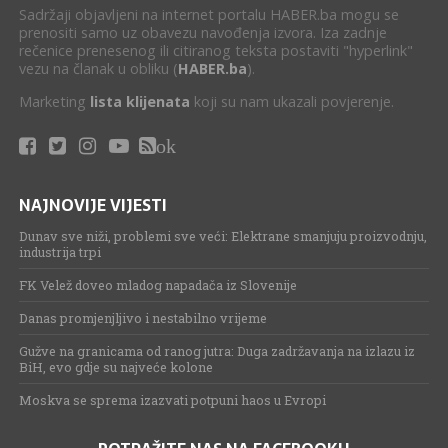
Sadržaji objavljeni na internet portalu HABER.ba mogu se
prenositi samo uz obavezu navođenja izvora. Iza zadnje
rečenice prenesenog ili citiranog teksta postaviti "hyperlink"
vezu na članak u obliku (
HABER.ba
).
Marketing
lista klijenata
koji su nam ukazali povjerenje.
ok
NAJNOVIJE VIJESTI
Dunav sve niži, problemi sve veći: Elektrane smanjuju proizvodnju,
industrija trpi
FK Velež doveo mladog napadača iz Slovenije
Danas promjenjljivo i nestabilno vrijeme
Gužve na granicama od ranog jutra: Duga zadržavanja na izlazu iz
BiH, evo gdje su najveće kolone
Moskva se sprema izazvati potpuni haos u Evropi