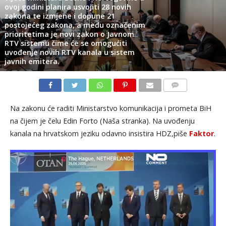
ovoj godini planira usvojiti 28 novih
zakona te izmjene i dopune 21
postojećeg zakona, a među označenim
prioritetima je novi zakon o Javnom
RTV sistemu čime će se omogućiti
uvođenje novih RTV kanala u sistem
javnih emitera.
KOMENTARI
Na zakonu će raditi Ministarstvo komunikacija i prometa BiH
na čijem je čelu Edin Forto (Naša stranka). Na uvođenju
kanala na hrvatskom jeziku odavno insistira HDZ,piše
Faktor
.