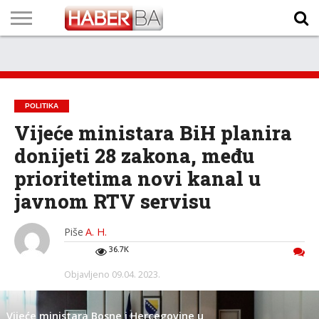
VIJESTI
BIZNIS
SPORT
SHOWBIZ
LIFESTYLE
SCI-
AUTO
ZANIMLJIVOSTI
FOTO
VIDEO
TV
VREMENSKA
STANJE NA
KURSNA
O
MARKETING
IMPRESSUM
KONTAKT
TECH
PROGRAM
PROGNOZA
PUTEVIMA
LISTA
NAMA
POLITIKA
Vijeće ministara BiH planira
donijeti 28 zakona, među
prioritetima novi kanal u
javnom RTV servisu
Piše
A. H.
36.7K
Objavljeno
09.04. 2023.
Vijeće ministara Bosne i Hercegovine u