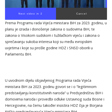
Next video in 1
Cancel
Prema Programu rada Vijeća ministara BiH za 2023. godinu, u
planu je izrada i donošenje zakona o sudovima BiH, te
zakona o Visokom sudskom i tužilačkom vijeću i zakona o
sprečavanju sukoba interesa koji su među evropskim
uvjetima i koje su prošle godine HDZ i SNSD oborili u
Parlamentu BiH.
U uvodnom dijelu objavljenog Programa rada Vijeća
ministara BiH za 2023. godinu govori se i o “legitimnom
predstavljanju konstitutivnih naroda” u Predsjedništvu BiH i
domovima naroda i provedbi odluke Ustavnog suda Bosne i
Hercegovine, na čemu također insistira HDZ čija je Borjana
Krišto predsjedavajuća Vijeća ministara BiH.