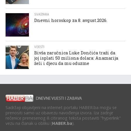
SVAŠTARA
Dnevni horoskop za 8. avgust.2026.
VIJESTI
Bivša zaručnica Luke Dončića traži da
joj isplati 50 miliona dolara: Anamarija
želi i djecu da mu oduzme
Sadržaji objavljeni na internet portalu HABER.ba mogu se
prenositi samo uz obavezu navođenja izvora. Iza zadnje
rečenice prenesenog ili citiranog teksta postaviti "hyperlink"
vezu na članak u obliku (
HABER.ba
).