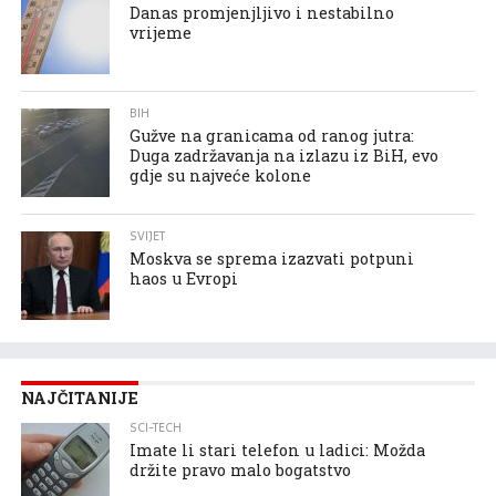
Danas promjenjljivo i nestabilno
vrijeme
BIH
Gužve na granicama od ranog jutra:
Duga zadržavanja na izlazu iz BiH, evo
gdje su najveće kolone
SVIJET
Moskva se sprema izazvati potpuni
haos u Evropi
NAJČITANIJE
SCI-TECH
Imate li stari telefon u ladici: Možda
držite pravo malo bogatstvo