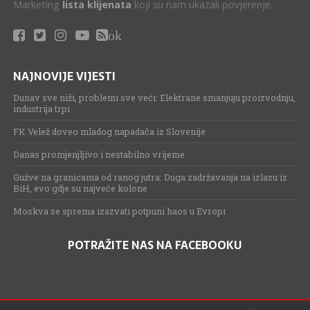
Marketing
lista klijenata
koji su nam ukazali povjerenje.
ok
NAJNOVIJE VIJESTI
Dunav sve niži, problemi sve veći: Elektrane smanjuju proizvodnju,
industrija trpi
FK Velež doveo mladog napadača iz Slovenije
Danas promjenjljivo i nestabilno vrijeme
Gužve na granicama od ranog jutra: Duga zadržavanja na izlazu iz
BiH, evo gdje su najveće kolone
Moskva se sprema izazvati potpuni haos u Evropi
POTRAŽITE NAS NA FACEBOOKU