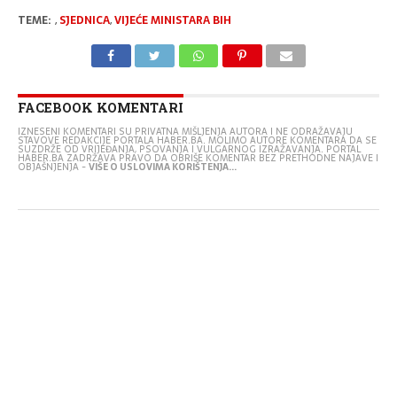
TEME:
,
SJEDNICA
,
VIJEĆE MINISTARA BIH
FACEBOOK KOMENTARI
IZNESENI KOMENTARI SU PRIVATNA MIŠLJENJA AUTORA I NE ODRAŽAVAJU
STAVOVE REDAKCIJE PORTALA HABER.BA. MOLIMO AUTORE KOMENTARA DA SE
SUZDRŽE OD VRIJEĐANJA, PSOVANJA I VULGARNOG IZRAŽAVANJA. PORTAL
HABER.BA ZADRŽAVA PRAVO DA OBRIŠE KOMENTAR BEZ PRETHODNE NAJAVE I
OBJAŠNJENJA -
VIŠE O USLOVIMA KORIŠTENJA...