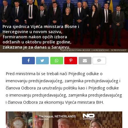
Prva sjednica Vijeća ministara Bosne i
Hercegovine u novom sazivu,
formiranom nakon općih izbora
održanih u oktobru prošle godine,
zakazana je za danas u Sarajevu.
VIJEĆE MINISTARA BOSNE I HERCEGOVINE - SCREENSHOT
KOMENTARI
Pred ministrima bi se trebali naći Prijedlog odluke o
imenovanju predsjedavajućeg, zamjenika predsjedavajućeg i
članova Odbora za unutrašnju politiku kao i Prijedlog odluke
o imenovanju predsjedavajućeg, zamjenika predsjedavajućeg
i članova Odbora za ekonomiju Vijeća ministara BiH.