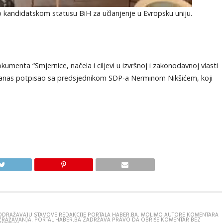
o kandidatskom statusu BiH za učlanjenje u Evropsku uniju.
umenta “Smjernice, načela i ciljevi u izvršnoj i zakonodavnoj vlasti
ć danas potpisao sa predsjednikom SDP-a Nerminom Nikšićem, koji
E ODRAŽAVAJU STAVOVE REDAKCIJE PORTALA HABER.BA. MOLIMO AUTORE KOMENTARA
IZRAŽAVANJA. PORTAL HABER.BA ZADRŽAVA PRAVO DA OBRIŠE KOMENTAR BEZ