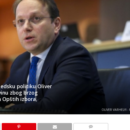
jedsku politiku Oliver
vinu zbog brzog
 Opštih izbora,
OLIVER VARHELYI -