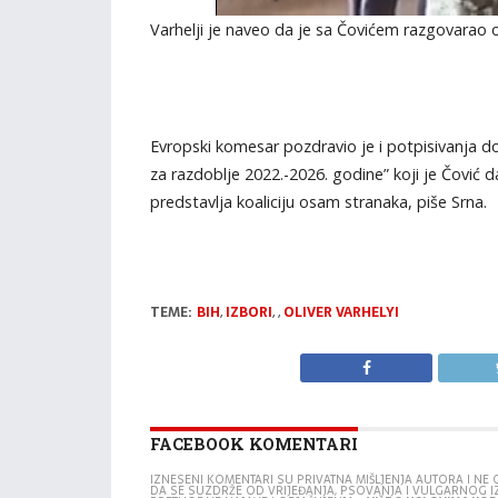
Varhelji je naveo da je sa Čovićem razgovarao 
Evropski komesar pozdravio je i potpisivanja dok
za razdoblje 2022.-2026. godine” koji je Čovi
predstavlja koaliciju osam stranaka, piše Srna.
TEME:
BIH
,
IZBORI
,
,
OLIVER VARHELYI
FACEBOOK KOMENTARI
IZNESENI KOMENTARI SU PRIVATNA MIŠLJENJA AUTORA I N
DA SE SUZDRŽE OD VRIJEĐANJA, PSOVANJA I VULGARNOG 