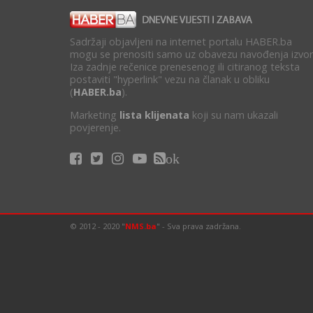
Sadržaji objavljeni na internet portalu HABER.ba
mogu se prenositi samo uz obavezu navođenja izvor
Iza zadnje rečenice prenesenog ili citiranog teksta
postaviti "hyperlink" vezu na članak u obliku
(
HABER.ba
).
Marketing
lista klijenata
koji su nam ukazali
povjerenje.
ok
© 2012 - 2020 "
NMS.ba
" - Sva prava zadržana.