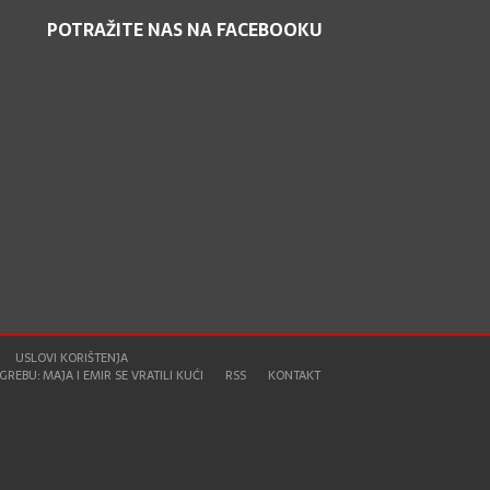
POTRAŽITE NAS NA FACEBOOKU
USLOVI KORIŠTENJA
REBU: MAJA I EMIR SE VRATILI KUĆI
RSS
KONTAKT