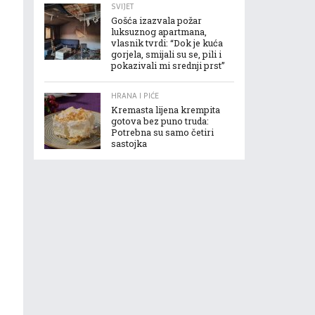
SVIJET
Gošća izazvala požar
luksuznog apartmana,
vlasnik tvrdi: “Dok je kuća
gorjela, smijali su se, pili i
pokazivali mi srednji prst”
HRANA I PIĆE
Kremasta lijena krempita
gotova bez puno truda:
Potrebna su samo četiri
sastojka