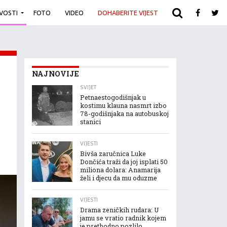
IVOSTI
FOTO
VIDEO
DOHABERITE VIJEST
ARHIVA
NAJNOVIJE
SVIJET
Petnaestogodišnjak u
kostimu klauna nasmrt izbo
78-godišnjaka na autobuskoj
stanici
VIJESTI
Bivša zaručnica Luke
Dončića traži da joj isplati 50
miliona dolara: Anamarija
želi i djecu da mu oduzme
VIJESTI
Drama zeničkih rudara: U
jamu se vratio radnik kojem
je prethodno pozlilo