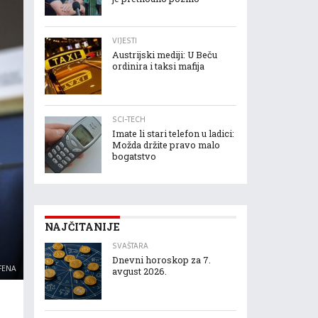
VIJESTI
Austrijski mediji: U Beču
ordinira i taksi mafija
SCI-TECH
Imate li stari telefon u ladici:
Možda držite pravo malo
bogatstvo
NAJČITANIJE
SVAŠTARA
Dnevni horoskop za 7.
 FENA
avgust 2026.