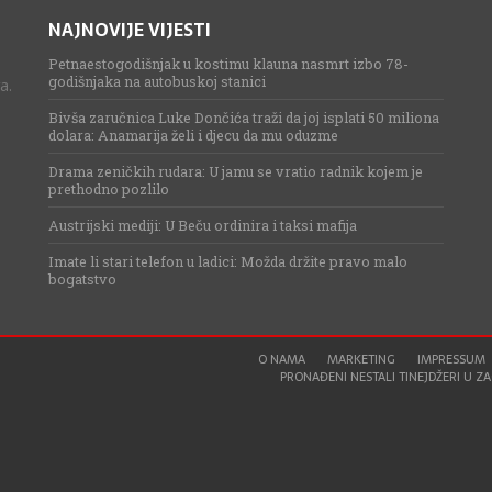
NAJNOVIJE VIJESTI
Petnaestogodišnjak u kostimu klauna nasmrt izbo 78-
godišnjaka na autobuskoj stanici
a.
Bivša zaručnica Luke Dončića traži da joj isplati 50 miliona
dolara: Anamarija želi i djecu da mu oduzme
Drama zeničkih rudara: U jamu se vratio radnik kojem je
prethodno pozlilo
Austrijski mediji: U Beču ordinira i taksi mafija
Imate li stari telefon u ladici: Možda držite pravo malo
bogatstvo
O NAMA
MARKETING
IMPRESSUM
PRONAĐENI NESTALI TINEJDŽERI U ZAG