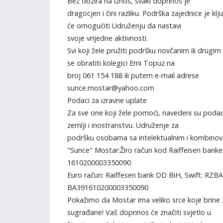
Bez obzira na iznos, svaki doprinos je
dragocjen i čini razliku. Podrška zajednice je klj
će omogućiti Udruženju da nastavi
svoje vrijedne aktivnosti.
Svi koji žele pružiti podršku novčanim ili drug
se obratiti kolegici Erni Topuz na
broj 061 154 188 ili putem e-mail adrese
sunce.mostar@yahoo.com
Podaci za izravne uplate
Za sve one koji žele pomoći, navedeni su podac
zemlji i inostranstvu. Udruženje za
podršku osobama sa intelektualnim i kombino
"Sunce" Mostar:Žiro račun kod Raiffeisen bank
1610200003350090
Euro račun: Raiffesen bank DD BiH, Swift: RZB
BA391610200003350090
Pokažimo da Mostar ima veliko srce koje brine 
sugrađane! Vaš doprinos će značiti svjetlo u