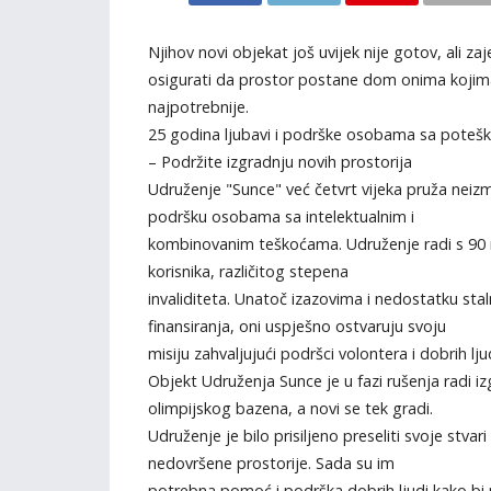
Njihov novi objekat još uvijek nije gotov, ali 
osigurati da prostor postane dom onima kojima
najpotrebnije.
25 godina ljubavi i podrške osobama sa poteš
– Podržite izgradnju novih prostorija
Udruženje "Sunce" već četvrt vijeka pruža neizm
podršku osobama sa intelektualnim i
kombinovanim teškoćama. Udruženje radi s 90 
korisnika, različitog stepena
invaliditeta. Unatoč izazovima i nedostatku sta
finansiranja, oni uspješno ostvaruju svoju
misiju zahvaljujući podršci volontera i dobrih ljud
Objekt Udruženja Sunce je u fazi rušenja radi i
olimpijskog bazena, a novi se tek gradi.
Udruženje je bilo prisiljeno preseliti svoje stvari
nedovršene prostorije. Sada su im
potrebna pomoć i podrška dobrih ljudi kako bi n