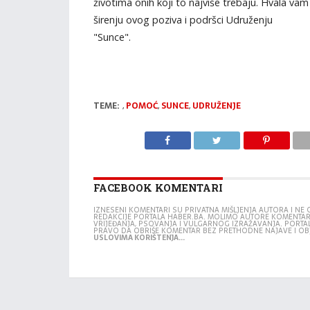
životima onih koji to najviše trebaju. Hvala vam
širenju ovog poziva i podršci Udruženju
"Sunce".
TEME:
,
POMOĆ
,
SUNCE
,
UDRUŽENJE
FACEBOOK KOMENTARI
IZNESENI KOMENTARI SU PRIVATNA MIŠLJENJA AUTORA I N
REDAKCIJE PORTALA HABER.BA. MOLIMO AUTORE KOMENTA
VRIJEĐANJA, PSOVANJA I VULGARNOG IZRAŽAVANJA. PORTA
PRAVO DA OBRIŠE KOMENTAR BEZ PRETHODNE NAJAVE I OB
USLOVIMA KORIŠTENJA...