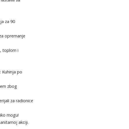
ja za 90
 za opremanje
, toplom i
: Kuhinja po
stem zbog
rijali za radionice
liko mogu!
itarnoj akciji.