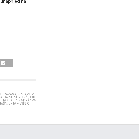
 unaprijed na
E ODRAŽAVAJU STAVOVE
RA DA SE SUZDRŽE OD
L HABER.BA ZADRŽAVA
JAŠNJENJA -
VIŠE O