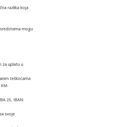
učna razlika koja
im sredstvima mogu
i za uplatu u
vanim teškoćama
e KM-
ABA 2S, IBAN:
za svoje