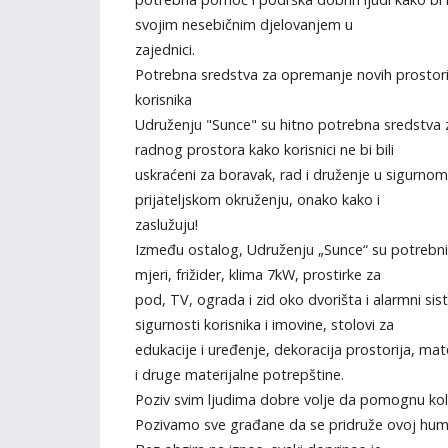
svojim nesebičnim djelovanjem u
zajednici.
Potrebna sredstva za opremanje novih prostori
korisnika
Udruženju "Sunce" su hitno potrebna sredstva
radnog prostora kako korisnici ne bi bili
uskraćeni za boravak, rad i druženje u sigurnom
prijateljskom okruženju, onako kako i
zaslužuju!
Između ostalog, Udruženju „Sunce“ su potrebni
mjeri, frižider, klima 7kW, prostirke za
pod, TV, ograda i zid oko dvorišta i alarmni si
sigurnosti korisnika i imovine, stolovi za
edukacije i uređenje, dekoracija prostorija, mate
i druge materijalne potrepštine.
Poziv svim ljudima dobre volje da pomognu ko
Pozivamo sve građane da se pridruže ovoj human