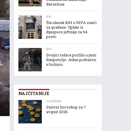
Barselone
BIH
Šta ulazak BiH u SEPA znači
za građane: Uplate iz
dijaspore jeftinije za 94
posto
BIH
Dvojici rudara pozlilo u jami
Raspotočje: Jedan prebačen
u bolnicu
NAJČITANIJE
SVAŠTARA
Dnevni horoskop za 7.
avgust 2026.