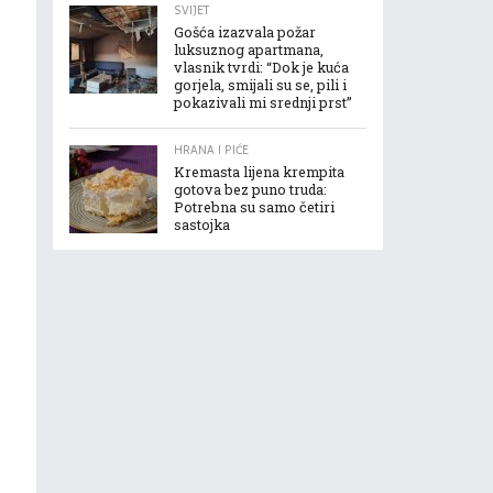
SVIJET
Gošća izazvala požar
luksuznog apartmana,
vlasnik tvrdi: “Dok je kuća
gorjela, smijali su se, pili i
pokazivali mi srednji prst”
HRANA I PIĆE
Kremasta lijena krempita
gotova bez puno truda:
Potrebna su samo četiri
sastojka