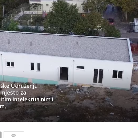
drške Udruženju
 mjesto za
čitim intelektualnim i
om,