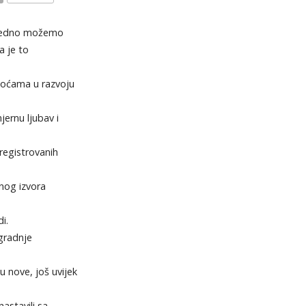
KOMENTARI
zajedno možemo
 je to
koćama u razvoju
jernu ljubav i
registrovanih
lnog izvora
i.
zgradnje
 u nove, još uvijek
astavili sa