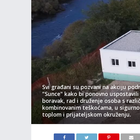
Svi građani su pozvani na akciju po
"Sunce" kako bi ponovno uspostavili
boravak, rad i druženje osoba s razli
kombinovanim teškoćama, u sigurn
toplom i prijateljskom okruženju.