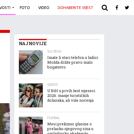
IVOSTI
FOTO
VIDEO
DOHABERITE VIJEST
ARHIVA
NAJNOVIJE
SCI-TECH
Imate li stari telefon u ladici:
Možda držite pravo malo
bogatstvo
VIJESTI
U BiH u prvih šest mjeseci
2026. manje turističkih
dolazaka, ali više noćenja
FUDBAL
Mesi prekinuo glasine o
prelasku njegovog sina u
omladinsku akademiju