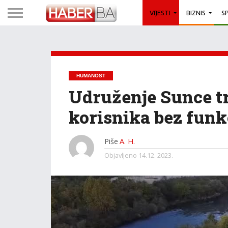
VIJESTI
BIZNIS
S
HUMANOST
Udruženje Sunce t
korisnika bez funk
Piše
A. H.
Objavljeno
14.12. 2023.