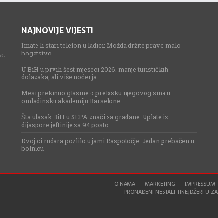
NAJNOVIJE VIJESTI
Imate li stari telefon u ladici: Možda držite pravo malo
bogatstvo
a.
U BiH u prvih šest mjeseci 2026. manje turističkih
dolazaka, ali više noćenja
Mesi prekinuo glasine o prelasku njegovog sina u
omladinsku akademiju Barselone
Šta ulazak BiH u SEPA znači za građane: Uplate iz
dijaspore jeftinije za 94 posto
Dvojici rudara pozlilo u jami Raspotočje: Jedan prebačen u
bolnicu
O NAMA
MARKETING
IMPRESSUM
PRONAĐENI NESTALI TINEJDŽERI U ZAG