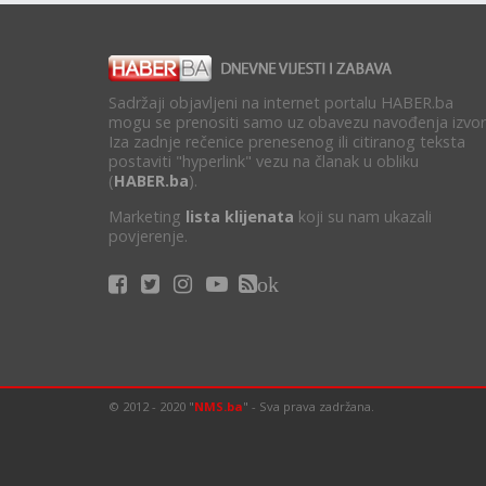
Sadržaji objavljeni na internet portalu HABER.ba
mogu se prenositi samo uz obavezu navođenja izvor
Iza zadnje rečenice prenesenog ili citiranog teksta
postaviti "hyperlink" vezu na članak u obliku
(
HABER.ba
).
Marketing
lista klijenata
koji su nam ukazali
povjerenje.
ok
© 2012 - 2020 "
NMS.ba
" - Sva prava zadržana.